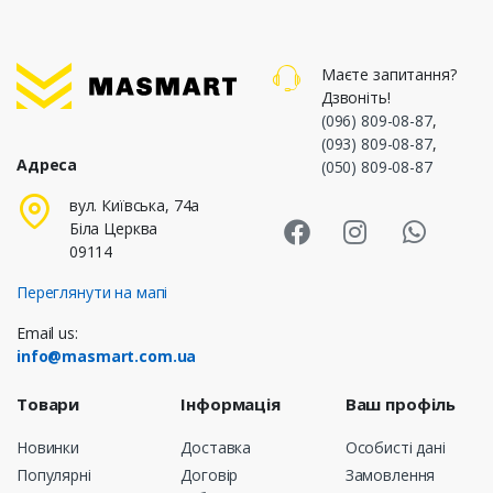
Маєте запитання?
Дзвоніть!
(096) 809-08-87
,
(093) 809-08-87
,
Адреса
(050) 809-08-87
Masmart Face
Masmart I
Masm
вул. Київська, 74а
Біла Церква
09114
Переглянути на мапі
Email us:
info@masmart.com.ua
Товари
Інформація
Ваш профіль
Новинки
Доставка
Особисті дані
Популярні
Договір
Замовлення