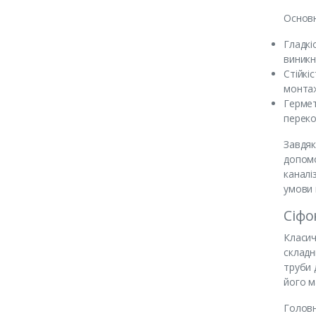
Основн
Гладкі
виникн
Стійкі
монтаж
Гермет
переко
Завдяк
допомо
каналі
умови 
Сіфо
Класич
складн
труби 
його м
Головн