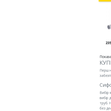
Цін
235
Показа
КУП
Перш н
забезп
Сифо
Вибір 
вибір 
труб. 
без де