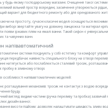
ь у будь-якому господарському магазині. Очищення такої системи
великий вільний простір всередині, засмічення утворюються рідше
щий варіант для бюджетного ремонту або для орендованого житла
аючи на простоту, сучасні класичні моделі оснащуються якісними 
При виборі звертайте увагу на довжину ланцюжка та матеріал крі
ти появи іржавих плям на емалі ванни. Такий сифон є універсальн
их та чавунних ванн.
он напівавтоматичний
втоматичні системи поєднують у собі естетику та комфорт управлі
укція передбачає наявність спеціального блоку на отворі переливу
нні натягується або послаблюється сталевий тросик, розташовани
є пробку в зливному отворі.
і особливості напівавтоматичних моделей:
нє розташування механізмів: тросик не контактує з водою всередин
чення бруду.
чний вигляд: видимі частини (ручка переливу та пробка) зазвич
слює дизайн ванної.
вання висоти підйому: дозволяє налаштувати швидкість зливу вод