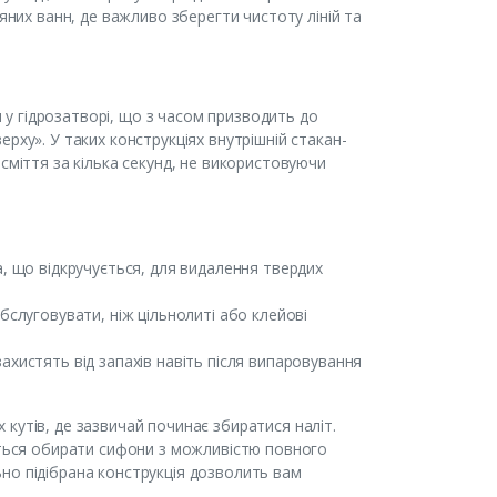
яних ванн, де важливо зберегти чистоту ліній та
у гідрозатворі, що з часом призводить до
рху». У таких конструкціях внутрішній стакан-
сміття за кілька секунд, не використовуючи
а, що відкручується, для видалення твердих
бслуговувати, ніж цільнолиті або клейові
ахистять від запахів навіть після випаровування
кутів, де зазвичай починає збиратися наліт.
ується обирати сифони з можливістю повного
но підібрана конструкція дозволить вам