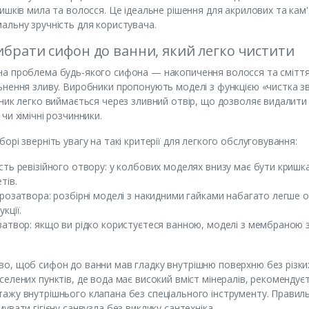
лишків мила та волосся. Це ідеальне рішення для акрилових та кам'
альну зручність для користувача.
ибрати сифон до ванни, який легко чистити
а проблема будь-якого сифона — накопичення волосся та сміття 
ьнення зливу. Виробники пропонують моделі з функцією «чистка зве
йник легко виймається через зливний отвір, що дозволяє видалити 
 чи хімічні розчинники.
борі зверніть увагу на такі критерії для легкого обслуговування:
сть ревізійного отвору: у колбових моделях внизу має бути кришк
тів.
дрозатвора: розбірні моделі з накидними гайками набагато легше о
кції.
затвор: якщо ви рідко користуєтеся ванною, моделі з мембраною з
о, щоб сифон до ванни мав гладку внутрішню поверхню без різких 
селених пунктів, де вода має високий вміст мінералів, рекоменд
ажу внутрішнього клапана без спеціального інструменту. Правиль
мувати гігієну санвузла без виклику сантехніка.