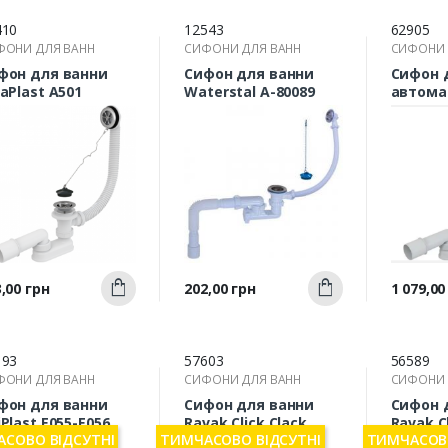
410
12543
62905
ФОНИ ДЛЯ ВАНН
СИФОНИ ДЛЯ ВАНН
СИФОНИ 
фон для ванни
Сифон для ванни
Сифон 
caPlast A501
Waterstal А-80089
автомат
B70CLP
Швидкий
Швидкий
а
Ціна
Ціна
,00 грн
202,00 грн
1 079,00
Купити
Купити
перегляд
перегляд
п
193
57603
56589
ФОНИ ДЛЯ ВАНН
СИФОНИ ДЛЯ ВАНН
СИФОНИ 
фон для ванни
Сифон для ванни
Сифон 
Plast E055-E056
Ravak Click Clack
Ravak C
СОВО ВІДСУТНІ
ТИМЧАСОВО ВІДСУТНІ
ТИМЧАСОВО
X01305
X01377