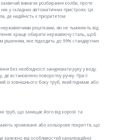
 зазвичай вимагає розбирання колби, проте
, ніж у складних автоматичних пристроях. Це
, де надійність є пріоритетом.
нержавіючими решітками, які не тьмяніють від
плення: краще обирати нержавіючу сталь, щоб
им рішенням, яке підходить до 99% стандартних
ння без необхідності занурювати руку у воду.
, де встановлено поворотну ручку. При її
й із зовнішнього боку труб, який піднімає або
і труб, що захищає його від корозії та
ай мають хромоване або кольорове покриття, що
и залежно від особливостей каналізаційної