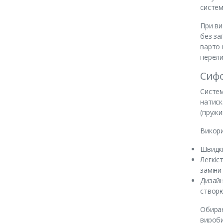
систем
При ви
без за
варто 
перели
Сифо
Систем
натиск
(пружи
Викори
Швидкі
Легкіс
заміни
Дизайн
створю
Обираю
вироби