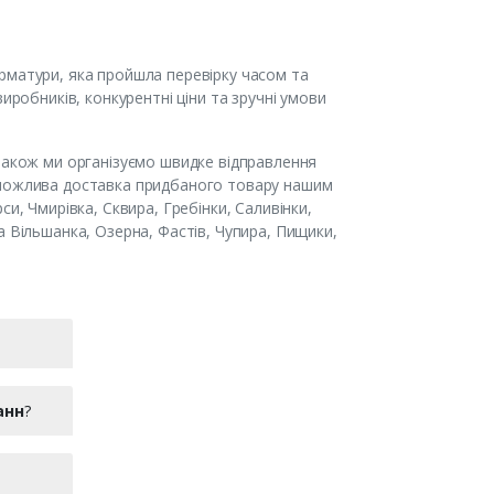
рматури, яка пройшла перевірку часом та
иробників, конкурентні ціни та зручні умови
 Також ми організуємо швидке відправлення
 можлива доставка придбаного товару нашим
и, Чмирівка, Сквира, Гребінки, Саливінки,
а Вільшанка, Озерна, Фастів, Чупира, Пищики,
анн
?