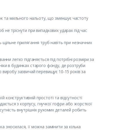
сток та мильного нальоту, що зменшує частоту
б не тріснути при випадкових ударах під час
ь щільне прилягання труб навіть при незначних
анни легко підганяється під потрібні розміри за
ніки в будинках старого фонду, де розтруби
о виробу зазвичай перевищує 10-15 років за
й конструктивній простоті та відсутності
ладається з корпусу, гнучкої гофри або жорсткої
сутність внутрішніх рухомих деталей робить
а зносилася, її можна замінити за кілька