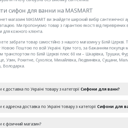
ти сифон для ванни на MASMART
рнет-магазині MASMART ви знайдете широкий вибір сантехнічної а
атацією. Ми пропонуємо товар з гарантією якості від перевірених в
и для кожного клієнта.
ете забрати товар самостійно з нашого магазину у Білій Церкві.
 Новою Поштою по всій Україні. Крім того, за бажанням покупця
м транспортом по Білій Церкві плюс 60 км – Шкарівка, Трушки, Фурс
е, Узин, Рокитне, Сухоліси, Михайлівка, Людвинівка, Сущани, Мал
, Володарка.
и є доставка по Україні товару з категорії
Сифони для ванн?
и є адресна доставка по Україні товару з категорії
Сифони для в
и є фізичний магазин?