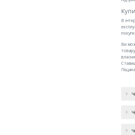
Купи
В інте
експлу
покупк
Ви мож
товару
власни
Ставищ
Піщана
Ч
Ч
Ч