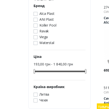
Бренд
27
СИ
Alca Plast
Си
ANI Plast
Al
Koller Pool
Ravak
Viega
Waterstal
Ціна
193,00 грн - 1 840,00 грн
Цін
693
Країна-виробник
51
СИ
Литва
Си
Чехія
Ani
ТИМЧА