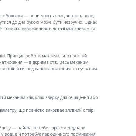
 та оболонки — вони мають працювати плавно,
гнутися до дна рукою може бути незручно. Однак
 точного вимірювання відстані між зливом та
ніці. Принцип роботи максимально простий:
атискання — відкриває стік. Весь механізм
зовнішній вигляд ванни лаконічним та сучасним.
ити механізм клік-клак зверху для очищення або
іаметру, що повністю закриває зливний отвір,
о блоку — найкраще себе зарекомендували
у воді, він потребує періодичного промивання