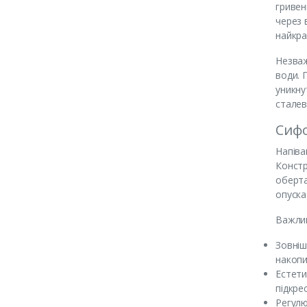
гривен
через 
найкра
Незваж
води. 
уникну
сталев
Сиф
Напіва
Констр
оберта
опуска
Важлив
Зовніш
накопи
Естети
підкре
Регулю