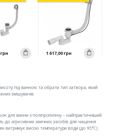
Швидкий
Швидкий
Ціна
 грн
1 617,00 грн
Купити
Купити
ерегляд
перегляд
висоту під ванною та обрати тип затвора, який
жних змішувачів.
ифон для ванни з поліпропілену – найпрактичніший
сть до агресивних хімічних засобів для чищення
лен витримує високі температури води (до 95°C)