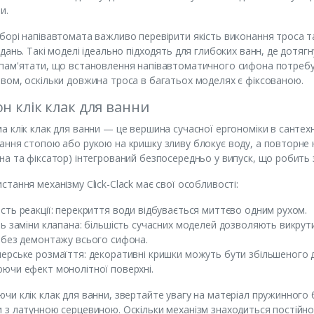
и.
борі напівавтомата важливо перевірити якість виконання троса
їдань. Такі моделі ідеально підходять для глибоких ванн, де дотя
пам'ятати, що встановлення напівавтоматичного сифона потребує
вом, оскільки довжина троса в багатьох моделях є фіксованою.
н клік клак для ванни
а клік клак для ванни — це вершина сучасної ергономіки в сантех
ання стопою або рукою на кришку зливу блокує воду, а повторне н
на та фіксатор) інтегрований безпосередньо у випуск, що робить 
стання механізму Click-Clack має свої особливості:
сть реакції: перекриття води відбувається миттєво одним рухом.
ть заміни клапана: більшість сучасних моделей дозволяють викрут
 без демонтажу всього сифона.
ерське розмаїття: декоративні кришки можуть бути збільшеного д
ючи ефект монолітної поверхні.
чи клік клак для ванни, звертайте увагу на матеріал пружинног
 з латунною серцевиною. Оскільки механізм знаходиться постійно 