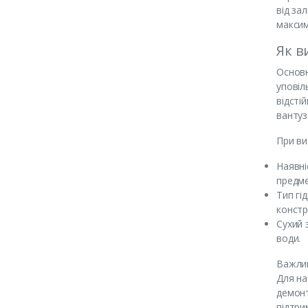
від за
максим
Як в
Основн
уповіл
відсті
вантуз
При ви
Наявні
предме
Тип гі
констру
Сухий 
води.
Важлив
Для на
демонт
підтри