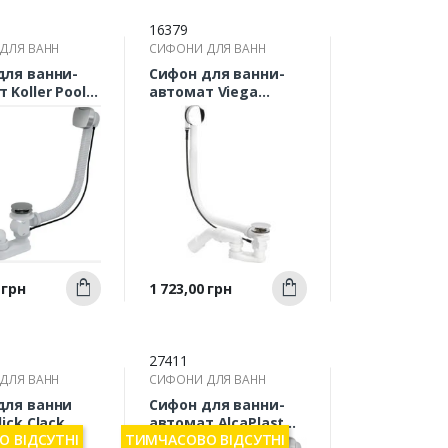
16379
ДЛЯ ВАНН
СИФОНИ ДЛЯ ВАНН
для ванни-
Сифон для ванни-
 Koller Pool
автомат Viega
A хром
285357 Simplex
Швидкий
Швидкий
Ціна
 грн
1 723,00 грн
Купити
Купити
ерегляд
перегляд
27411
ДЛЯ ВАНН
СИФОНИ ДЛЯ ВАНН
для ванни
Сифон для ванни-
lick Clack
автомат AlcaPlast
 ВІДСУТНІ
ТИМЧАСОВО ВІДСУТНІ
A51CR