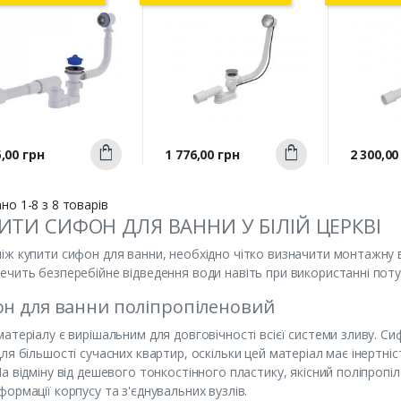
Швидкий
Швидкий
а
Ціна
Ціна
,00 грн
1 776,00 грн
2 300,00
Купити
Купити
перегляд
перегляд
п
но 1-8 з 8 товарів
ИТИ СИФОН ДЛЯ ВАННИ У БІЛІЙ ЦЕРКВІ
іж купити сифон для ванни, необхідно чітко визначити монтажну 
ечить безперебійне відведення води навіть при використанні поту
н для ванни поліпропіленовий
матеріалу є вирішальним для довговічності всієї системи зливу. С
для більшості сучасних квартир, оскільки цей матеріал має інертні
На відміну від дешевого тонкостінного пластику, якісний поліпропі
формації корпусу та з'єднувальних вузлів.