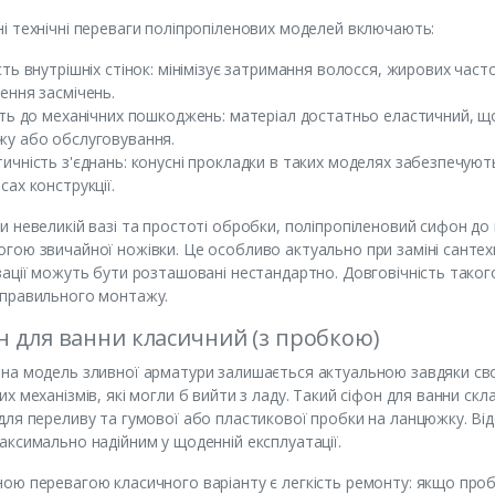
і технічні переваги поліпропіленових моделей включають:
сть внутрішніх стінок: мінімізує затримання волосся, жирових ча
ення засмічень.
сть до механічних пошкоджень: матеріал достатньо еластичний, що
у або обслуговування.
ичність з'єднань: конусні прокладки в таких моделях забезпечуют
сах конструкції.
и невеликій вазі та простоті обробки, поліпропіленовий сифон до в
гою звичайної ножівки. Це особливо актуально при заміні сантех
зації можуть бути розташовані нестандартно. Довговічність таког
правильного монтажу.
н для ванни класичний (з пробкою)
на модель зливної арматури залишається актуальною завдяки свої
их механізмів, які могли б вийти з ладу. Такий сіфон для ванни ск
для переливу та гумової або пластикової пробки на ланцюжку. Від
аксимально надійним у щоденній експлуатації.
ою перевагою класичного варіанту є легкість ремонту: якщо пробк