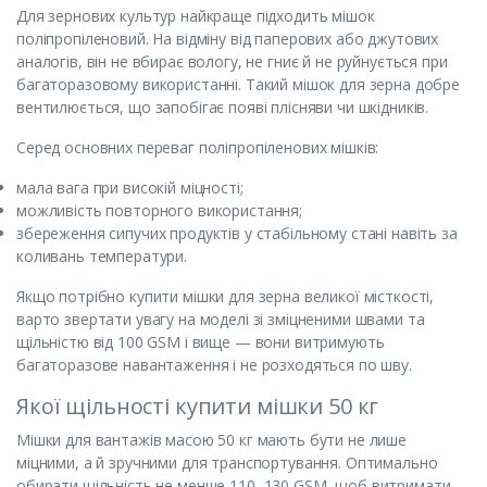
Для зернових культур найкраще підходить мішок
поліпропіленовий. На відміну від паперових або джутових
аналогів, він не вбирає вологу, не гниє й не руйнується при
багаторазовому використанні. Такий мішок для зерна добре
вентилюється, що запобігає появі плісняви чи шкідників.
Серед основних переваг поліпропіленових мішків:
мала вага при високій міцності;
можливість повторного використання;
збереження сипучих продуктів у стабільному стані навіть за
коливань температури.
Якщо потрібно купити мішки для зерна великої місткості,
варто звертати увагу на моделі зі зміцненими швами та
щільністю від 100 GSM і вище — вони витримують
багаторазове навантаження і не розходяться по шву.
Якої щільності купити мішки 50 кг
Мішки для вантажів масою 50 кг мають бути не лише
міцними, а й зручними для транспортування. Оптимально
обирати щільність не менше 110–130 GSM, щоб витримати