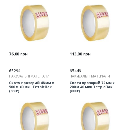
Ціна
Ціна
76,00 грн
113,00 грн
65294
65446
ПАКУВАЛЬНІ МАТЕРІАЛИ
ПАКУВАЛЬНІ МАТЕРІАЛИ
Скотч прозорий 48 мм х
Скотч прозорий 72 мм х
500 м 40 мкн ТетрісПак
200 м 40 мкн ТетрісПак
(830г)
(600г)