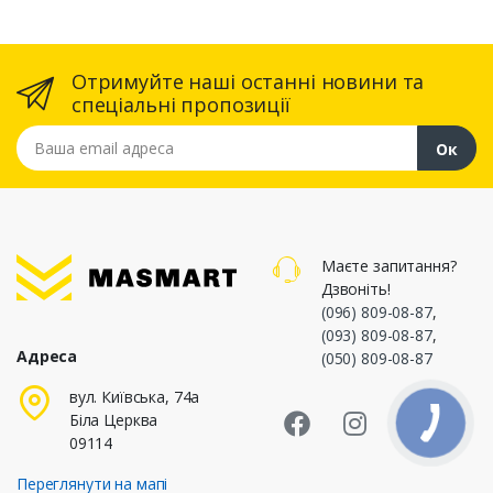
Отримуйте наші останні новини та
спеціальні пропозиції
Ваша email адреса
Ок
Маєте запитання?
Дзвоніть!
(096) 809-08-87
,
(093) 809-08-87
,
Адреса
(050) 809-08-87
Masmart Face
Masmart I
Masm
вул. Київська, 74а
Біла Церква
09114
Переглянути на мапі