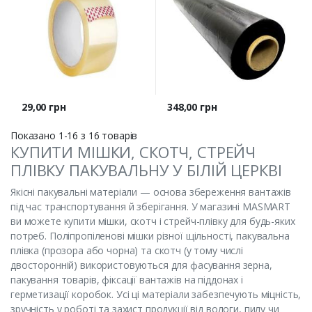
Ціна
Ціна
29,00 грн
348,00 грн
Показано 1-16 з 16 товарів
КУПИТИ МІШКИ, СКОТЧ, СТРЕЙЧ
ПЛІВКУ ПАКУВАЛЬНУ У БІЛІЙ ЦЕРКВІ
Якісні пакувальні матеріали — основа збереження вантажів
під час транспортування й зберігання. У магазині MASMART
ви можете купити мішки, скотч і стрейч-плівку для будь-яких
потреб. Поліпропіленові мішки різної щільності, пакувальна
плівка (прозора або чорна) та скотч (у тому числі
двосторонній) використовуються для фасування зерна,
пакування товарів, фіксації вантажів на піддонах і
герметизації коробок. Усі ці матеріали забезпечують міцність,
зручність у роботі та захист продукції від вологи, пилу чи