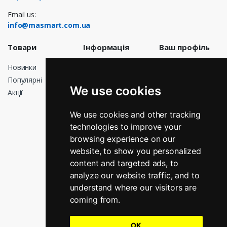
Email us:
info@masmart.com.ua
Товари
Інформація
Ваш профіль
Новинки
Доставка
Особисті дані
Популярні
Договір
Замовлення
We use cookies
публічної
Акції
Кредитні
оферти
квитанції
Про нас
We use cookies and other tracking
Адреси
technologies to improve your
Оплата
Мої сповіщення
browsing experience on our
Повернення і
обмін
website, to show you personalized
Графік роботи
content and targeted ads, to
analyze our website traffic, and to
Зв’яжіться з
нами
understand where our visitors are
Магазини
coming from.
OK