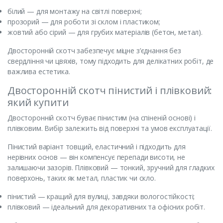
білий — для монтажу на світлі поверхні;
прозорий — для роботи зі склом і пластиком;
жовтий або сірий — для грубих матеріалів (бетон, метал).
Двосторонній скотч забезпечує міцне з’єднання без
свердління чи цвяхів, тому підходить для делікатних робіт, де
важлива естетика.
Двосторонній скотч пінистий і плівковий:
який купити
Двосторонній скотч буває пінистим (на спіненій основі) і
плівковим. Вибір залежить від поверхні та умов експлуатації.
Пінистий варіант товщий, еластичний і підходить для
нерівних основ — він компенсує перепади висоти, не
залишаючи зазорів. Плівковий — тонкий, зручний для гладких
поверхонь, таких як метал, пластик чи скло.
пінистий — кращий для вулиці, завдяки вологостійкості;
плівковий — ідеальний для декоративних та офісних робіт.