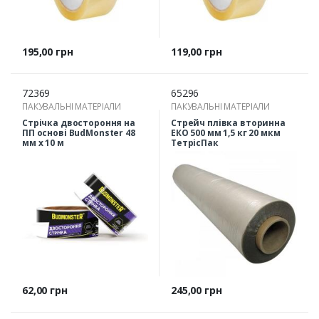
Ціна
Ціна
195,00 грн
119,00 грн
72369
65296
ПАКУВАЛЬНІ МАТЕРІАЛИ
ПАКУВАЛЬНІ МАТЕРІАЛИ
Стрічка двостороння на
Стрейч плівка вторинна
ПП основі BudMonster 48
ЕКО 500 мм 1,5 кг 20 мкм
мм х 10 м
ТетрісПак
Ціна
Ціна
62,00 грн
245,00 грн