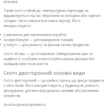
упаковці.
Такий скотч стійкий до температурних перепадів, не
відшаровується під час зберігання на холодних або гарячих
складах і легко наноситься навіть вручну. Його
використовують:
у магазинах для заклеювання коробок;
на виробництві — для маркування товарів;
у побуті — для ремонту чи фіксації легких предметів.
Скотч 40 мкн — це оптимальне співвідношення ціни та
надійності, особливо коли потрібна щільна фіксація без
залишків клею після зняття.
Скотч двосторонній: основні види
Скотч двосторонній — це клейка стрічка, що фіксує предмети
з обох боків. Його використовують у будівництві, ремонті,
декоруванні, для монтажу дзеркал, килимів або рекламних
елементів.
За кольором розрізняють: