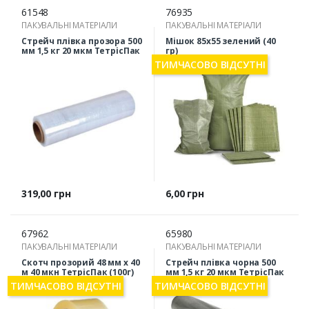
61548
76935
ПАКУВАЛЬНІ МАТЕРІАЛИ
ПАКУВАЛЬНІ МАТЕРІАЛИ
Стрейч плівка прозора 500
Мішок 85х55 зелений (40
мм 1,5 кг 20 мкм ТетрісПак
гр)
ТИМЧАСОВО ВІДСУТНІ
Ціна
Ціна
319,00 грн
6,00 грн
67962
65980
ПАКУВАЛЬНІ МАТЕРІАЛИ
ПАКУВАЛЬНІ МАТЕРІАЛИ
Скотч прозорий 48 мм х 40
Стрейч плівка чорна 500
м 40 мкн ТетрісПак (100г)
мм 1,5 кг 20 мкм ТетрісПак
ТИМЧАСОВО ВІДСУТНІ
ТИМЧАСОВО ВІДСУТНІ