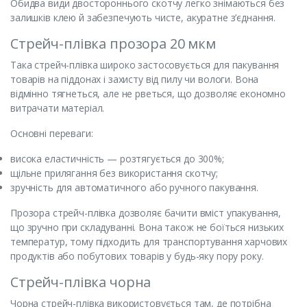
Обидва види двостороннього скотчу легко знімаються без
залишків клею й забезпечують чисте, акуратне з’єднання.
Стрейч-плівка прозора 20 мкм
Така стрейч-плівка широко застосовується для пакування
товарів на піддонах і захисту від пилу чи вологи. Вона
відмінно тягнеться, але не рветься, що дозволяє економно
витрачати матеріал.
Основні переваги:
висока еластичність — розтягується до 300%;
щільне прилягання без використання скотчу;
зручність для автоматичного або ручного пакування.
Прозора стрейч-плівка дозволяє бачити вміст упакування,
що зручно при складуванні. Вона також не боїться низьких
температур, тому підходить для транспортування харчових
продуктів або побутових товарів у будь-яку пору року.
Стрейч-плівка чорна
Чорна стрейч-плівка використовується там, де потрібна