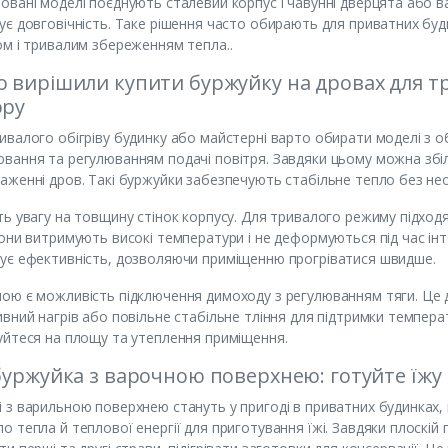
овані моделі поєднують сталевий корпус і чавунні дверцята або в
ує довговічність. Таке рішення часто обирають для приватних буд
ом і тривалим збереженням тепла..
 вирішили купити буржуйку на дровах для тр
ору
ивалого обігріву будинку або майстерні варто обирати моделі з
вання та регулюванням подачі повітря. Завдяки цьому можна збі
аженні дров. Такі буржуйки забезпечують стабільне тепло без нео
ть увагу на товщину стінок корпусу. Для тривалого режиму підходя
Вони витримують високі температури і не деформуються під час інт
ує ефективність, дозволяючи приміщенню прогріватися швидше.
ою є можливість підключення димоходу з регулюванням тяги. Це д
ивний нагрів або повільне стабільне тління для підтримки темпера
уйтеся на площу та утеплення приміщення.
буржуйка з варочною поверхнею: готуйте їжу н
 з варильною поверхнею стануть у пригоді в приватних будинках, 
о тепла й теплової енергії для приготування їжі. Завдяки плоскій 