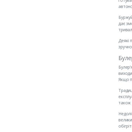
готува
автон
Буржуй
дає зм
тривал
Деякі 
зручно
Буле
Булер’
виходи
Якщо п
Традиц
експлу
також 
Недолі
велики
обігрі