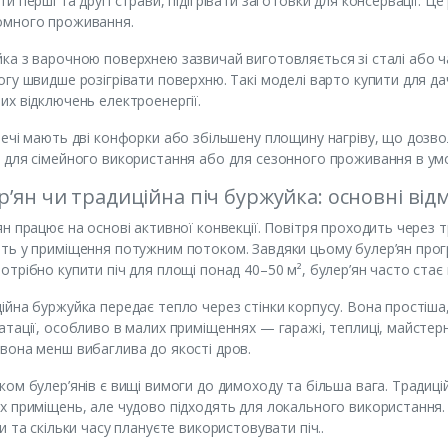
ти перші та другі страви, підігрівати заготовки для консервації. Ц
омного проживання.
ка з варочною поверхнею зазвичай виготовляється зі сталі або ча
огу швидше розігрівати поверхню. Такі моделі варто купити для да
их відключень електроенергії.
печі мають дві конфорки або збільшену площину нагріву, що дозво
 для сімейного використання або для сезонного проживання в умо
р’ян чи традиційна піч буржуйка: основні відм
ян працює на основі активної конвекції. Повітря проходить через т
ть у приміщення потужним потоком. Завдяки цьому булер’ян прогр
отрібно купити піч для площі понад 40–50 м², булер’ян часто ста
ійна буржуйка передає тепло через стінки корпусу. Вона простіша
атації, особливо в малих приміщеннях — гаражі, теплиці, майстерні
вона менш вибаглива до якості дров.
ком булер’янів є вищі вимоги до димоходу та більша вага. Традиці
х приміщень, але чудово підходять для локального використання. 
ти та скільки часу плануєте використовувати піч..