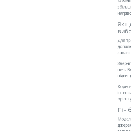
Комбін
збільш
нагрів
Якщо
виб
Для тр
допалю
завант
Зверні
печі. 
підвищ
Корисн
інтенс
орієнт
Піч 
Моделі
джерел