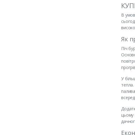
КУП
В умов
сьогод
високо
Як п
Піч бу
Основн
повітр
прогрі
У біль
тепла.
палива
всеред
Додатк
цьому 
дачног
Екон