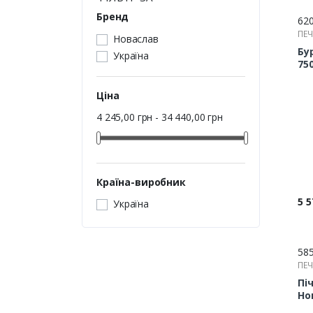
Бренд
62
ПЕЧ
Новаслав
Бу
Україна
75
мм
Ціна
4 245,00 грн - 34 440,00 грн
Країна-виробник
Цін
5 5
Україна
58
ПЕЧ
Пі
Но
ПК