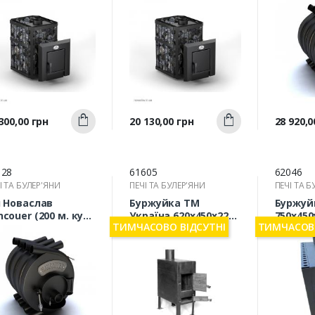
Швидкий
Швидкий
а
Ціна
Ціна
300,00 грн
20 130,00 грн
28 920,0
Купити
Купити
перегляд
перегляд
п
128
61605
62046
І ТА БУЛЕР'ЯНИ
ПЕЧІ ТА БУЛЕР'ЯНИ
ПЕЧІ ТА Б
ч Новаслав
Буржуйка ТМ
Буржуй
couer (200 м. куб)
Україна 620х450х220
750х450
ТИМЧАСОВО ВІДСУТНІ
ТИМЧАСОВО
 кВт
мм (4 мм)
мм) з 
акумул
тепла 
теплоо