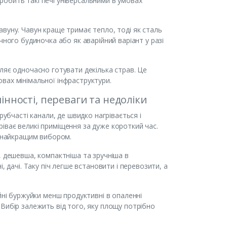
е робить такі печі універсальними в умовах
вуну. Чавун краще тримає тепло, тоді як сталь
чного будиночка або як аварійний варіант у разі
ляє одночасно готувати декілька страв. Це
вах мінімальної інфраструктури.
інності, переваги та недоліки
рубчасті канали, де швидко нагрівається і
іває великі приміщення за дуже короткий час.
є найкращим вибором.
, дешевша, компактніша та зручніша в
, дачі. Таку піч легше встановити і перевозити, а
йні буржуйки менш продуктивні в опаленні
Вибір залежить від того, яку площу потрібно