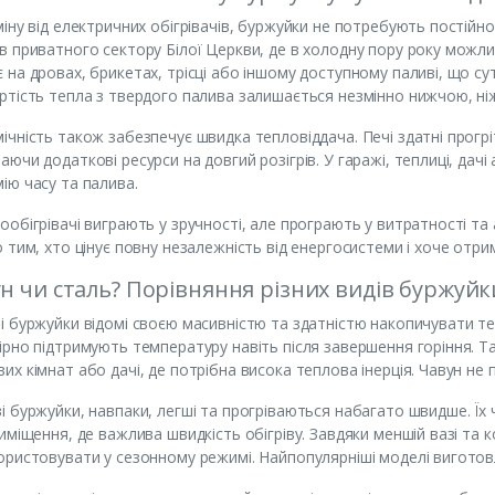
міну від електричних обігрівачів, буржуйки не потребують постійн
в приватного сектору Білої Церкви, де в холодну пору року можлив
 на дровах, брикетах, трісці або іншому доступному паливі, що с
ртість тепла з твердого палива залишається незмінно нижчою, ні
ічність також забезпечує швидка тепловіддача. Печі здатні прогр
аючи додаткові ресурси на довгий розігрів. У гаражі, теплиці, дач
ію часу та палива.
ообігрівачі виграють у зручності, але програють у витратності т
о тим, хто цінує повну незалежність від енергосистеми і хоче отри
н чи сталь? Порівняння різних видів буржуйк
і буржуйки відомі своєю масивністю та здатністю накопичувати те
ірно підтримують температуру навіть після завершення горіння. Та
их кімнат або дачі, де потрібна висока теплова інерція. Чавун не
і буржуйки, навпаки, легші та прогріваються набагато швидше. Їх
риміщення, де важлива швидкість обігріву. Завдяки меншій вазі та
ористовувати у сезонному режимі. Найпопулярніші моделі виготов