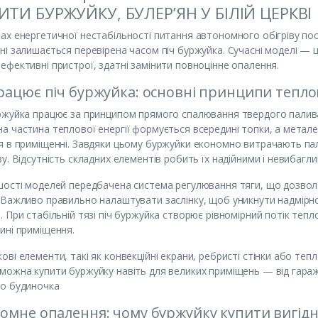
ИТИ БУРЖУЙКУ, БУЛЕР’ЯН У БІЛІЙ ЦЕРКВІ
ах енергетичної нестабільності питання автономного обігріву п
ні залишається перевірена часом піч буржуйка. Сучасні моделі — ц
ефективні пристрої, здатні замінити повноцінне опалення.
рацює піч буржуйка: основні принципи тепло
ржуйка працює за принципом прямого спалювання твердого палива 
а частина теплової енергії формується всередині топки, а метале
я в приміщенні. Завдяки цьому буржуйки економно витрачають па
ву. Відсутність складних елементів робить їх надійними і невибагли
шості моделей передбачена система регулювання тяги, що дозволя
 Важливо правильно налаштувати заслінку, щоб уникнути надмірн
. При стабільній тязі піч буржуйка створює рівномірний потік теп
ині приміщення.
ові елементи, такі як конвекційні екрани, ребристі стінки або те
можна купити буржуйку навіть для великих приміщень — від гараж
о будиночка
омне опалення: чому буржуйку купити вигідні