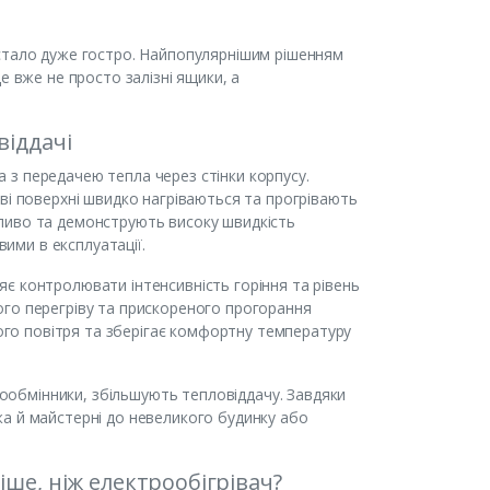
остало дуже гостро. Найпопулярнішим рішенням
е вже не просто залізні ящики, а
віддачі
з передачею тепла через стінки корпусу.
ві поверхні швидко нагріваються та прогрівають
ливо та демонструють високу швидкість
вими в експлуатації.
є контролювати інтенсивність горіння та рівень
ого перегріву та прискореного прогорання
лого повітря та зберігає комфортну температуру
плообмінники, збільшують тепловіддачу. Завдяки
а й майстерні до невеликого будинку або
ше, ніж електрообігрівач?