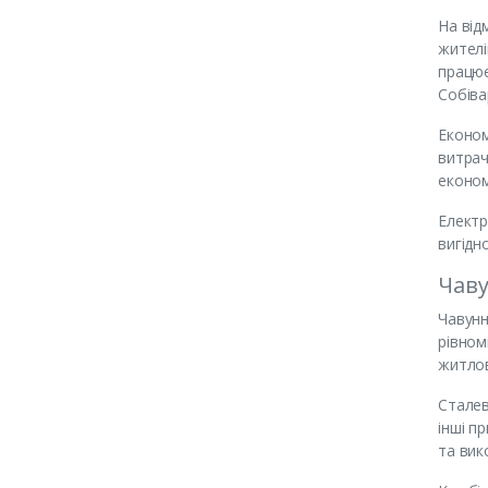
На від
жителі
працює
Собіва
Економ
витрач
економ
Електр
вигідн
Чаву
Чавунн
рівном
житлов
Сталев
інші п
та вик