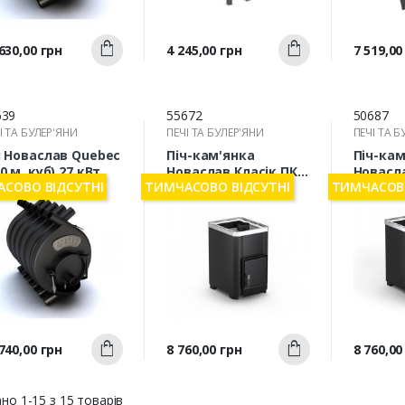
Швидкий
Швидкий
а
Ціна
Ціна
630,00 грн
4 245,00 грн
7 519,00
Купити
Купити
перегляд
перегляд
п
639
55672
50687
І ТА БУЛЕР'ЯНИ
ПЕЧІ ТА БУЛЕР'ЯНИ
ПЕЧІ ТА Б
ч Новаслав Quebec
Піч-кам'янка
Піч-кам
0 м. куб) 27 кВт
Новаслав Класік ПКС
Новасл
СОВО ВІДСУТНІ
ТИМЧАСОВО ВІДСУТНІ
ТИМЧАСОВО
01 БВ-Ч
ПКС 01 
Швидкий
Швидкий
а
Ціна
Ціна
740,00 грн
8 760,00 грн
8 760,00
Купити
Купити
перегляд
перегляд
п
но 1-15 з 15 товарів