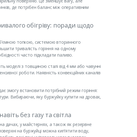
арильну поверхню. Це зменшує вагу, але
инків, де потрібен баланс між оперативним
ивалого обігріву: поради щодо
 об’ємною топкою, системою вторинного
льшити тривалість горіння на одному
бхідності часто підкладати паливо.
ть моделі з товщиною сталі від 4 мм або чавунні
енсивної роботи. Наявність конвекційних каналів
ає змогу встановити потрібний режим горіння:
тури. Вибираючи, яку буржуйку купити на дровах,
авіть без газу та світла
на дачах, у майстернях, а також як резервне
поверхні на буржуйці можна кип’ятити воду,