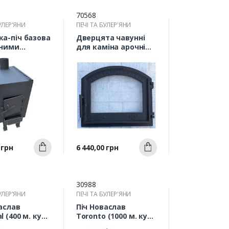
70568
УЛЕР'ЯНИ
ПЕЧІ ТА БУЛЕР'ЯНИ
ка-піч базова
Дверцята чавунні
нними
для каміна арочні
яторами
490х420 Замкова з
750*450*225мм
термосклом
Швидкий
Швидкий
Ціна
 грн
6 440,00 грн
Купити
Купити
ерегляд
перегляд
30988
УЛЕР'ЯНИ
ПЕЧІ ТА БУЛЕР'ЯНИ
аслав
Піч Новаслав
l (400 м. куб)
Toronto (1000 м. куб)
35 кВт