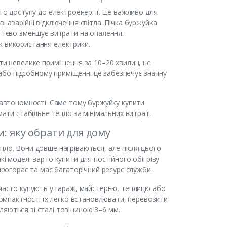
ого доступу до електроенергії. Це важливо для
і аварійні відключення світла. Пічка буржуйка
уттєво зменшує витрати на опалення.
ж використання електрики.
іти невелике приміщення за 10–20 хвилин, не
і або підсобному приміщенні це забезпечує значну
а автономності. Саме тому буржуйку купити
мати стабільне тепло за мінімальних витрат.
и: яку обрати для дому
пло. Вони довше нагріваються, але після цього
кі моделі варто купити для постійного обігріву
 прогорає та має багаторічний ресурс служби.
 часто купують у гараж, майстерню, теплицю або
 компактності їх легко встановлювати, перевозити
ляються зі сталі товщиною 3–6 мм.