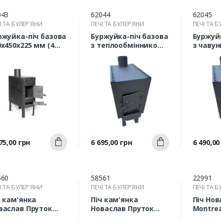
043
62044
62045
І ТА БУЛЕР'ЯНИ
ПЕЧІ ТА БУЛЕР'ЯНИ
ПЕЧІ ТА Б
ржуйка-піч базова
Буржуйка-піч базова
Буржуй
0х450х225 мм (4
з теплообмінником
з чаву
)
750х450х285 мм (4
акумул
мм)
тепла 
(4мм)
Швидкий
Швидкий
а
Ціна
Ціна
75,00 грн
6 695,00 грн
6 490,00
Купити
Купити
перегляд
перегляд
п
560
58561
22991
І ТА БУЛЕР'ЯНИ
ПЕЧІ ТА БУЛЕР'ЯНИ
ПЕЧІ ТА Б
ч кам'янка
Піч кам'янка
Піч Нов
васлав Пруток
Новаслав Пруток
Montrea
С-01П
ПКС-02П
18 кВт