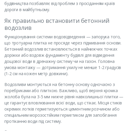
будівництва позбавляє від проблем з просіданням країв
дороги в майбутньому.
Як правильно встановити бетонний
водозлив
Функціонування системи водовідведення — запорука того,
що тротуарна плитка не просяде через підмивання основи.
Бетонний водозлив встановлюється в найнижчих точках
доріжки або вздовж фундаменту будівлі для відведення
дощової води в дренажну систему чи на газон. Головна
умова монтажу — дотримання ухилу не менше 1-2 градусів
(1-2 см на кожен метр довжини).
Водозливи монтуються на бетонну основу одночасно з
поребриками або плиткою. Важливо, щоб верхня кромка
жолоба була на 3-5 мм нижче рівня навколишньої плитки —
це гарантує вловлювання всієї води, що стікає. Місця стиків
окремих лотків герметизуються цементним розчином або
спеціальним морозостійким герметиком для запобігання
протіканню води під систему.