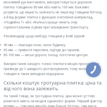
можливий рух вантажівок, використовується дорожня
плитка товщиною 80 мм або навіть 100 мм. Важливо
розуміти, що міцність залежить не лише від товщини бетону,
а й від форми: плитка з функцією зчеплення (наприклад,
«Подвійна Т» або «Фалка») краще чинить опір
горизонтальним зсувам при гальмуванні транспорту.
Рекомендації щодо вибору товщини у Білій Церкві:
40 мм — пішохідні зони, ганок будинку;
60 мм — приватні парковки, під’їзди до гаражів;
80-100 мм — міські дороги, площі, логістичні центри.
Використання занадто тонкої плитки в місцях проїзду авто
призведе до її швидкого розтріскування, тому економія на
товщині в таких випадках недоцільна.
Скільки коштує тротуарна плитка: ціна та
від чого вона залежить
На такий товар, як тротуарна плитка, ціна може суттєво
різнитися навіть на моделі однакової форми. Перший фактор
впливу — товщина виробу (чим більше бетону, тим вища