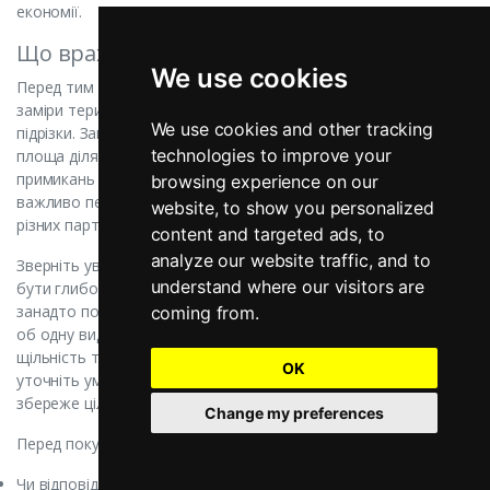
економії.
Що врахувати, перш ніж купити бруківку
We use cookies
Перед тим як купити бруківку, необхідно провести точні
заміри території з урахуванням контурів та необхідності
We use cookies and other tracking
підрізки. Завжди замовляйте на 5-10% більше матеріалу, ніж
technologies to improve your
площа ділянки, оскільки при укладанні поворотів та
примикань до бордюрів неминуче виникають відходи. Також
browsing experience on our
важливо перевірити номер партії на всіх піддонах — плитка з
website, to show you personalized
різних партій може мати ледь помітні відтінки кольору.
content and targeted ads, to
analyze our website traffic, and to
Зверніть увагу на зовнішній вигляд: на поверхні не повинно
understand where our visitors are
бути глибоких тріщин, а зворотна сторона не має бути
занадто пористою («рихлою»). Якісна плитка при ударі одна
coming from.
об одну видає дзвінкий звук, що свідчить про хорошу
щільність та правильний процес сушіння. Обов'язково
OK
уточніть умови доставки: розвантаження маніпулятором
збереже цілісність плитки та ваші сили.
Change my preferences
Перед покупкою пройдіться по цьому чек-листу:
Чи відповідає товщина плитки запланованому