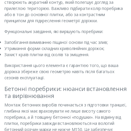
створюють акуратний контур, який полегшує догляд за
прилеглою територією. Важливо підбирати колір поребрика
або в тон до основної плитки, або за контрастним
принципом для підкреслення геометрії доріжки.
Функціональні завдання, які вирішують поребрики:
Запобігання вимиванню піщаної основи під час злив;
Утримання форми складних криволінійних доріжок;
Захист країв плитки від сколів та зміщення.
Використання цього елемента є гарантією того, що ваша
доріжка збереже свою геометрію навіть після багатьох
сезонів експлуатації.
Бетонні поребрики: нюанси встановлення
та вирівнювання
Монтаж бетонних виробів починається з підготовки траншеї,
глибина якої має враховувати не лише висоту самого
поребрика, а й товщину бетонної «подушки». На відміну від
плитки, поребрики завжди встановлюються на вологий
бетонний розчин марки не нижче М150. Це забезпечує