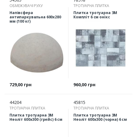
ОБМЕЖУВАЧІ РУХУ
ТРОТУАРНА ПЛИТКА
Напівсфера
Плитка тротуарна ЗМ
антипаркувальна 600х280
Компліт 6 см онікс
мм (100 кг)
Ціна
Ціна
729,00 грн
960,00 грн
44204
45815
ТРОТУАРНА ПЛИТКА
ТРОТУАРНА ПЛИТКА
Плитка тротуарна ЗМ
Плитка тротуарна ЗМ
Неоліт 600х300 (грейс) 6 см
Неоліт 600х300 (чорна) 6 см