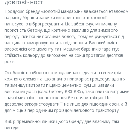
довговічності
Продукція бренду «Золотий мандарин» вважається еталоном
на ринку України завдяки використанню технології
напівсухого вібропресування. Це забезпечує мінімальну
пористість бетону, що критично важливо для зимового
періоду: плитка не поглинає вологу, тому не руйнується під
час циклів заморожування та відтавання. Високий вміст
високоякісного цементу та німецьких барвників гарантує
стійкість кольору до вигорання на сонці протягом десятків
років.
Особливістю «Золотого мандарина» є ідеальна геометрія
кожного елемента, що значно прискорює процес укладання
та зменшує витрати піщано-цементної суміші. Завдяки
високій міцності (клас бетону B30-B35), така плитка витримує
значні механічні навантаження без появи тріщин. Це
дозволяє використовувати її не лише для пішохідних зон, а й
для місць з періодичним проїздом легкового транспорту.
Вибір преміальної лінійки цього бренду дає власнику такі
вигоди: