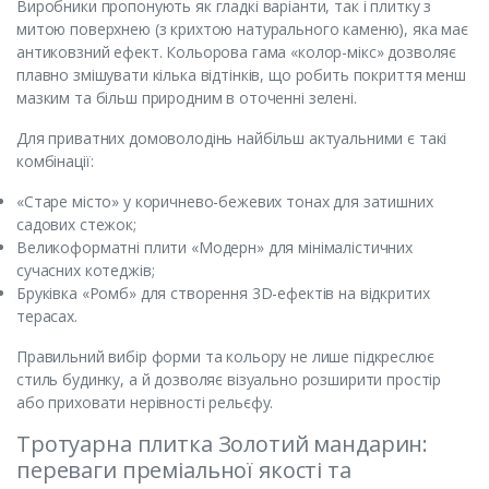
Виробники пропонують як гладкі варіанти, так і плитку з
митою поверхнею (з крихтою натурального каменю), яка має
антиковзний ефект. Кольорова гама «колор-мікс» дозволяє
плавно змішувати кілька відтінків, що робить покриття менш
мазким та більш природним в оточенні зелені.
Для приватних домоволодінь найбільш актуальними є такі
комбінації:
«Старе місто» у коричнево-бежевих тонах для затишних
садових стежок;
Великоформатні плити «Модерн» для мінімалістичних
сучасних котеджів;
Бруківка «Ромб» для створення 3D-ефектів на відкритих
терасах.
Правильний вибір форми та кольору не лише підкреслює
стиль будинку, а й дозволяє візуально розширити простір
або приховати нерівності рельєфу.
Тротуарна плитка Золотий мандарин:
переваги преміальної якості та