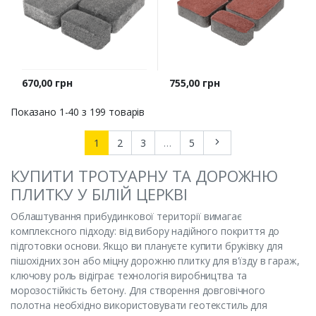
Ціна
Ціна
670,00 грн
755,00 грн
Показано 1-40 з 199 товарів
Далі
1
2
3
…
5
КУПИТИ ТРОТУАРНУ ТА ДОРОЖНЮ
ПЛИТКУ У БІЛІЙ ЦЕРКВІ
Облаштування прибудинкової території вимагає
комплексного підходу: від вибору надійного покриття до
підготовки основи. Якщо ви плануєте купити бруківку для
пішохідних зон або міцну дорожню плитку для в'їзду в гараж,
ключову роль відіграє технологія виробництва та
морозостійкість бетону. Для створення довговічного
полотна необхідно використовувати геотекстиль для