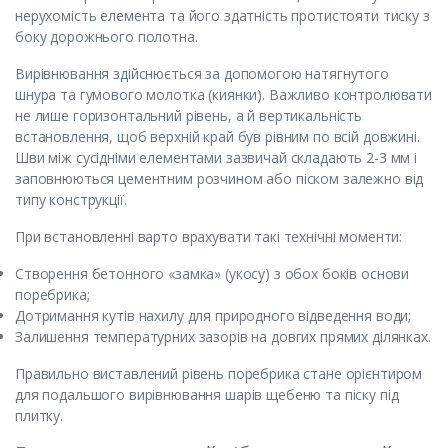
нерухомість елемента та його здатність протистояти тиску з
боку дорожнього полотна.
Вирівнювання здійснюється за допомогою натягнутого
шнура та гумового молотка (киянки). Важливо контролювати
не лише горизонтальний рівень, а й вертикальність
встановлення, щоб верхній край був рівним по всій довжині.
Шви між сусідніми елементами зазвичай складають 2-3 мм і
заповнюються цементним розчином або піском залежно від
типу конструкції.
При встановленні варто врахувати такі технічні моменти:
Створення бетонного «замка» (укосу) з обох боків основи
поребрика;
Дотримання кутів нахилу для природного відведення води;
Залишення температурних зазорів на довгих прямих ділянках.
Правильно виставлений рівень поребрика стане орієнтиром
для подальшого вирівнювання шарів щебеню та піску під
плитку.