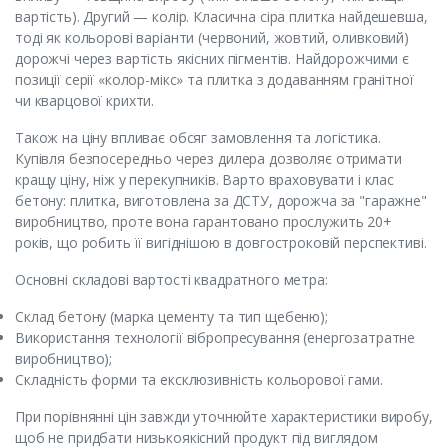
вартість). Другий — колір. Класична сіра плитка найдешевша,
тоді як кольорові варіанти (червоний, жовтий, оливковий)
дорожчі через вартість якісних пігментів. Найдорожчими є
позиції серії «колор-мікс» та плитка з додаванням гранітної
чи кварцової крихти.
Також на ціну впливає обсяг замовлення та логістика.
Купівля безпосередньо через дилера дозволяє отримати
кращу ціну, ніж у перекупників. Варто враховувати і клас
бетону: плитка, виготовлена за ДСТУ, дорожча за "гаражне"
виробництво, проте вона гарантовано прослужить 20+
років, що робить її вигіднішою в довгостроковій перспективі.
Основні складові вартості квадратного метра:
Склад бетону (марка цементу та тип щебеню);
Використання технології вібропресування (енергозатратне
виробництво);
Складність форми та ексклюзивність кольорової гами.
При порівнянні цін завжди уточнюйте характеристики виробу,
щоб не придбати низькоякісний продукт під виглядом