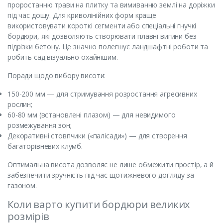
проростанню трави на плитку та вимиванню землі на доріжки
під час дощу. Для криволінійних форм краще
використовувати короткі сегменти або спеціальні гнучкі
бордюри, які дозволяють створювати плавні вигини без
підрізки бетону. Це значно полегшує ландшафтні роботи та
робить сад візуально охайнішим.
Поради щодо вибору висоти:
150-200 мм — для стримування розростання агресивних
рослин;
60-80 мм (встановлені плазом) — для невидимого
розмежування зон;
Декоративні стовпчики («палісади») — для створення
багаторівневих клумб.
Оптимальна висота дозволяє не лише обмежити простір, а й
забезпечити зручність під час щотижневого догляду за
газоном.
Коли варто купити бордюри великих
розмірів