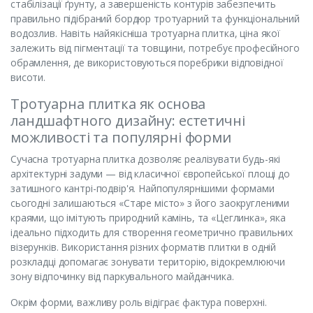
стабілізації ґрунту, а завершеність контурів забезпечить
правильно підібраний бордюр тротуарний та функціональний
водозлив. Навіть найякісніша тротуарна плитка, ціна якої
залежить від пігментації та товщини, потребує професійного
обрамлення, де використовуються поребрики відповідної
висоти.
Тротуарна плитка як основа
ландшафтного дизайну: естетичні
можливості та популярні форми
Сучасна тротуарна плитка дозволяє реалізувати будь-які
архітектурні задуми — від класичної європейської площі до
затишного кантрі-подвір'я. Найпопулярнішими формами
сьогодні залишаються «Старе місто» з його заокругленими
краями, що імітують природний камінь, та «Цеглинка», яка
ідеально підходить для створення геометрично правильних
візерунків. Використання різних форматів плитки в одній
розкладці допомагає зонувати територію, відокремлюючи
зону відпочинку від паркувального майданчика.
Окрім форми, важливу роль відіграє фактура поверхні.