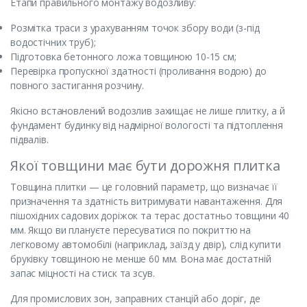
Етапи правильного монтажу водозливу:
Розмітка траси з урахуванням точок збору води (з-під
водостічних труб);
Підготовка бетонного ложа товщиною 10-15 см;
Перевірка пропускної здатності (проливання водою) до
повного застигання розчину.
Якісно встановлений водозлив захищає не лише плитку, а й
фундамент будинку від надмірної вологості та підтоплення
підвалів.
Якої товщини має бути дорожня плитка
Товщина плитки — це головний параметр, що визначає її
призначення та здатність витримувати навантаження. Для
пішохідних садових доріжок та терас достатньо товщини 40
мм. Якщо ви плануєте пересуватися по покриттю на
легковому автомобілі (наприклад, заїзд у двір), слід купити
бруківку товщиною не менше 60 мм. Вона має достатній
запас міцності на стиск та зсув.
Для промислових зон, заправних станцій або доріг, де