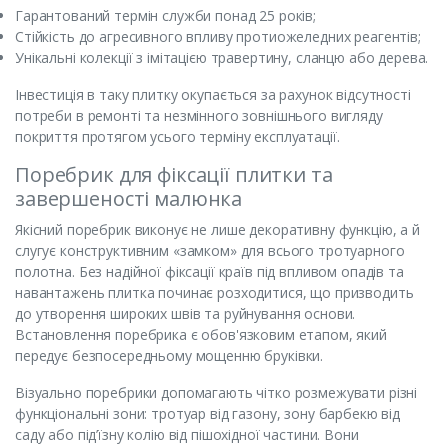
Гарантований термін служби понад 25 років;
Стійкість до агресивного впливу протиожеледних реагентів;
Унікальні колекції з імітацією травертину, сланцю або дерева.
Інвестиція в таку плитку окупається за рахунок відсутності
потреби в ремонті та незмінного зовнішнього вигляду
покриття протягом усього терміну експлуатації.
Поребрик для фіксації плитки та
завершеності малюнка
Якісний поребрик виконує не лише декоративну функцію, а й
слугує конструктивним «замком» для всього тротуарного
полотна. Без надійної фіксації країв під впливом опадів та
навантажень плитка починає розходитися, що призводить
до утворення широких швів та руйнування основи.
Встановлення поребрика є обов'язковим етапом, який
передує безпосередньому мощенню бруківки.
Візуально поребрики допомагають чітко розмежувати різні
функціональні зони: тротуар від газону, зону барбекю від
саду або під’їзну колію від пішохідної частини. Вони