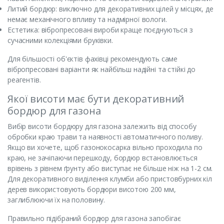
Литий бордюр: виключно для декоративних цілей у місцях, де
немає механічного впливу та надмірної вологи.
Естетика: вібропресовані вироби краще поєднуються з
сучасними колекціями бруківки.
Для більшості об'єктів фахівці рекомендують саме
вібропресовані варіанти як найбільш надійні та стійкі до
реагентів.
Якої висоти має бути декоративний
бордюр для газона
Вибір висоти бордюру для газона залежить від способу
обробки краю трави та наявності автоматичного поливу.
Якщо ви хочете, щоб газонокосарка вільно проходила по
краю, не зачіпаючи перешкоду, бордюр встановлюється
врівень з рівнем ґрунту або виступає не більше ніж на 1-2 см.
Для декоративного виділення клумби або пристовбурних кіл
дерев використовують бордюри висотою 200 мм,
заглиблюючи їх на половину.
Правильно підібраний бордюр для газона запобігає