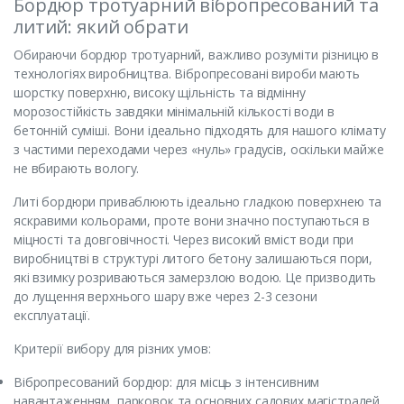
Бордюр тротуарний вібропресований та
литий: який обрати
Обираючи бордюр тротуарний, важливо розуміти різницю в
технологіях виробництва. Вібропресовані вироби мають
шорстку поверхню, високу щільність та відмінну
морозостійкість завдяки мінімальній кількості води в
бетонній суміші. Вони ідеально підходять для нашого клімату
з частими переходами через «нуль» градусів, оскільки майже
не вбирають вологу.
Литі бордюри приваблюють ідеально гладкою поверхнею та
яскравими кольорами, проте вони значно поступаються в
міцності та довговічності. Через високий вміст води при
виробництві в структурі литого бетону залишаються пори,
які взимку розриваються замерзлою водою. Це призводить
до лущення верхнього шару вже через 2-3 сезони
експлуатації.
Критерії вибору для різних умов:
Вібропресований бордюр: для місць з інтенсивним
навантаженням, парковок та основних садових магістралей.