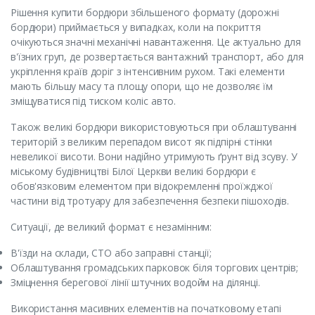
Рішення купити бордюри збільшеного формату (дорожні
бордюри) приймається у випадках, коли на покриття
очікуються значні механічні навантаження. Це актуально для
в'їзних груп, де розвертається вантажний транспорт, або для
укріплення країв доріг з інтенсивним рухом. Такі елементи
мають більшу масу та площу опори, що не дозволяє їм
зміщуватися під тиском коліс авто.
Також великі бордюри використовуються при облаштуванні
територій з великим перепадом висот як підпірні стінки
невеликої висоти. Вони надійно утримують ґрунт від зсуву. У
міському будівництві Білої Церкви великі бордюри є
обов'язковим елементом при відокремленні проїжджої
частини від тротуару для забезпечення безпеки пішоходів.
Ситуації, де великий формат є незамінним:
В'їзди на склади, СТО або заправні станції;
Облаштування громадських парковок біля торгових центрів;
Зміцнення берегової лінії штучних водойм на ділянці.
Використання масивних елементів на початковому етапі