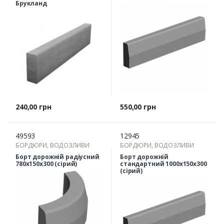
Брукланд
Ціна
Ціна
240,00 грн
550,00 грн
49593
12945
БОРДЮРИ, ВОДОЗЛИВИ
БОРДЮРИ, ВОДОЗЛИВИ
Борт дорожній радіусний
Борт дорожній
780х150х300 (сірий)
стандартний 1000х150х300
(сірий)