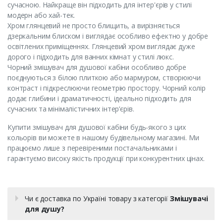
сучасною. Найкраще він підходить для інтер'єрів у стилі
модерн або хай-тек.
Хром глянцевий не просто блищить, а вирізняється
дзеркальним блиском і виглядає особливо ефектно у добре
освітлених приміщеннях. Глянцевий хром виглядає дуже
дорого і підходить для ванних кімнат у стилі люкс.
Чорний змішувач для душової кабіни особливо добре
поєднуються з білою плиткою або мармуром, створюючи
контраст і підкреслюючи геометрію простору. Чорний колір
додає глибини і драматичності, ідеально підходить для
сучасних та мінімалістичних інтер’єрів.
Купити змішувач для душової кабіни будь-якого з цих
кольорів ви можете в нашому будівельному магазині. Ми
працюємо лише з перевіреними постачальниками і
гарантуємо високу якість продукції при конкурентних цінах.
Чи є доставка по Україні товару з категорії
Змішувачі
для душу?