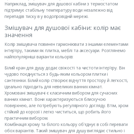
Наприклад, змішувач для душової кабіни з термостатом
підтримує стабільну температуру води незалежно від
перепадів тиску в у водопровідній мережі.
Змішувач для душової кабіни: колір має
значення
Колір змішувача повинен гармоніювати з іншими елементами
інтер’єру, такими як плитка, меблі та аксесуари. Розглянемо
найпопулярніші варіанти кольорів:
Білий кран для душу додає свіжості та чистоти інтер’єру. Він
чудово поєднується з будь-яким кольором плитки і
сантехніки. Білий колір створює відчуття простору й легкості,
ідеально підходить для невеликих ванних кімнат.
Хромовані змішувачі є класичним вибором для сучасних
ванних кімнат. Вони характеризуються блискучою
поверхнею, але потребують регулярного догляду. Втім, хром
стійкий до корозії і легко чиститься, що робить його
практичним вибором.
Комбінація хрому та білого кольору об'єднує в собі переваги
обох варіантів. Такий змішувач для душу виглядає стильно і