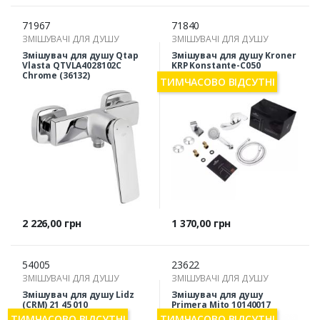
71967
71840
ЗМІШУВАЧІ ДЛЯ ДУШУ
ЗМІШУВАЧІ ДЛЯ ДУШУ
Змішувач для душу Qtap
Змішувач для душу Kroner
Vlasta QTVLA4028102C
KRP Konstante-C050
Chrome (36132)
ТИМЧАСОВО ВІДСУТНІ
Ціна
Ціна
2 226,00 грн
1 370,00 грн
54005
23622
ЗМІШУВАЧІ ДЛЯ ДУШУ
ЗМІШУВАЧІ ДЛЯ ДУШУ
Змішувач для душу Lidz
Змішувач для душу
(CRM) 21 45 010
Primera Mito 10140017
ТИМЧАСОВО ВІДСУТНІ
ТИМЧАСОВО ВІДСУТНІ