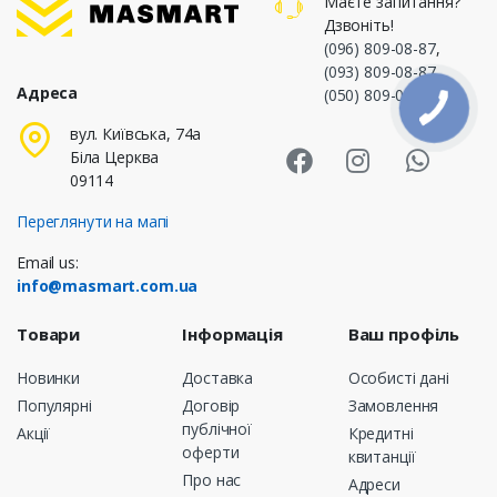
Маєте запитання?
Дзвоніть!
(096) 809-08-87
,
(093) 809-08-87
,
Адреса
(050) 809-08-87
Masmart Face
Masmart I
Masm
вул. Київська, 74а
Біла Церква
09114
Переглянути на мапі
Email us:
info@masmart.com.ua
Товари
Інформація
Ваш профіль
Новинки
Доставка
Особисті дані
Популярні
Договір
Замовлення
публічної
Акції
Кредитні
оферти
квитанції
Про нас
Адреси