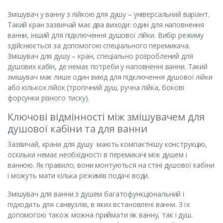
Змішувач у ванну з лійкою для душу – універсальний варіант.
Такий кран зазвичай має два виходи: один для наповнення
ванни, інший для підключення душової лійки. Вибір режиму
здійснюється за допомогою спеціального перемикача.
Змішувач для душу – кран, спеціально розроблений для
душових кабін, де немає потреби у наповненні ванни. Такий
змішувач має лише один вихід для підключення душової лійки
або кількох лійок (тропічний душ, ручна лійка, бокові
форсунки різного тиску).
Ключові відмінності між змішувачем для
душової кабіни та для ванни
Зазвичай, крани для душу мають компактнішу конструкцію,
оскільки немає необхідності в перемикачі між душем і
ванною. Як правило, вони монтуються на стіні душової кабіни
і можуть мати кілька режимів подачі води.
Змішувач для ванни з душем багатофункціональний і
підходить для санвузлів, в яких встановлені ванни. З їх
допомогою також можна приймати як ванну, так і душ.