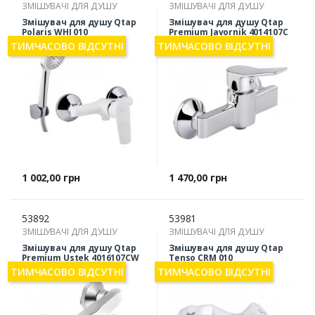
ЗМІШУВАЧІ ДЛЯ ДУШУ
ЗМІШУВАЧІ ДЛЯ ДУШУ
Змішувач для душу Qtap
Змішувач для душу Qtap
Polaris WHI 010
Premium Javornik 4014107C
ТИМЧАСОВО ВІДСУТНІ
ТИМЧАСОВО ВІДСУТНІ
Ціна
Ціна
1 002,00 грн
1 470,00 грн
53892
53981
ЗМІШУВАЧІ ДЛЯ ДУШУ
ЗМІШУВАЧІ ДЛЯ ДУШУ
Змішувач для душу Qtap
Змішувач для душу Qtap
Premium Ustek 4016107CW
Tenso CRM 010
ТИМЧАСОВО ВІДСУТНІ
ТИМЧАСОВО ВІДСУТНІ