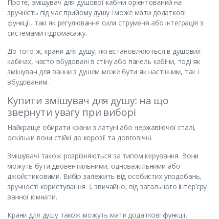
Проте, змішувач для душової кабіни орієнтований на
зручність під час прийому душу і може мати додаткові
функції, такі як регулювання сили струменя або інтеграція з
системами гідромасажу.
До того ж, крани для душу, які встановлюються в душових
кабінах, часто вбудовані в стіну або панель кабіни, тоді як
змішувач для ванни з душем може бути як настінним, так і
вбудованим.
Купити змішувач для душу: на що
звернути увагу при виборі
Найкраще обирати крани з латуні або нержавіючої сталі,
оскільки вони стійкі до корозії та довговічні.
Змішувачі також розрізняються за типом керування. Вони
можуть бути двовентильними, одноважільними або
джойстиковими. Вибір залежить від особистих уподобань,
зручності користування і, звичайно, від загального інтер’єру
ванної кімнати.
Крани для душу також можуть мати додаткові функції.