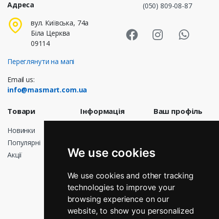
Адреса
(050) 809-08-87
Masmart Face
Masmart I
Masm
вул. Київська, 74а
Біла Церква
09114
Переглянути на мапі
Email us:
info@masmart.com.ua
Товари
Інформація
Ваш профіль
Новинки
Доставка
Особисті дані
Популярні
Договір
Замовлення
We use cookies
публічної
Акції
Кредитні
оферти
квитанції
Про нас
We use cookies and other tracking
Адреси
technologies to improve your
Оплата
Мої сповіщення
browsing experience on our
Повернення і
обмін
website, to show you personalized
КНОПКА
ЗВ'ЯЗКУ