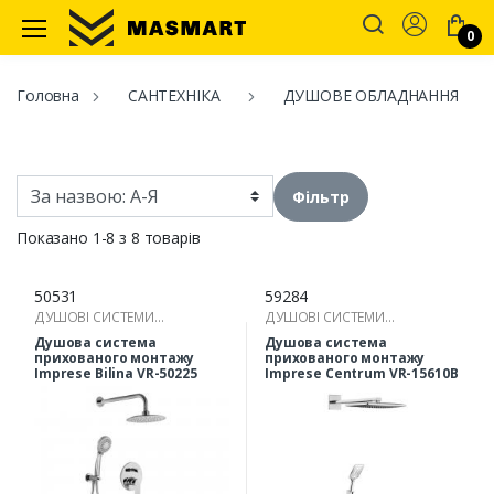
Account
0
Masmart
Головна
САНТЕХНІКА
ДУШОВЕ ОБЛАДНАННЯ
Фільтр
Показано 1-8 з 8 товарів
50531
59284
ДУШОВІ СИСТЕМИ
ДУШОВІ СИСТЕМИ
ПРИХОВАНОГО МОНТАЖУ
ПРИХОВАНОГО МОНТАЖУ
Душова система
Душова система
прихованого монтажу
прихованого монтажу
Imprese Bilina VR-50225
Imprese Centrum VR-15610B