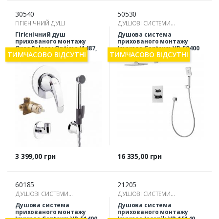
30540
50530
ГІГІЄНІЧНИЙ ДУШ
ДУШОВІ СИСТЕМИ
ПРИХОВАНОГО МОНТАЖУ
Гігієнічний душ
Душова система
прихованого монтажу
прихованого монтажу
Oras Polara+Optima (1487,
Imprese Centrum VR-50400
ТИМЧАСОВО ВІДСУТНІ
ТИМЧАСОВО ВІДСУТНІ
1486, 272040, 261998)
Ціна
Ціна
3 399,00 грн
16 335,00 грн
60185
21205
ДУШОВІ СИСТЕМИ
ДУШОВІ СИСТЕМИ
ПРИХОВАНОГО МОНТАЖУ
ПРИХОВАНОГО МОНТАЖУ
Душова система
Душова система
прихованого монтажу
прихованого монтажу
Imprese Centrum VR-51400
Imprese Jesenik VR-15140