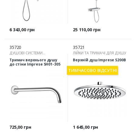
Ціна
Ціна
6 343,00 грн
25 110,00 грн
35720
35721
ДУШОВІ СИСТЕМИ
ЛІЙКИ ТА ТРИМАЧІ ДЛЯ ДУШУ
ПРИХОВАНОГО МОНТАЖУ
Тримач верхнього душу
Верхній душ Imprese S200B
до стіни Imprese SH01-305
ТИМЧАСОВО ВІДСУТНІ
Ціна
Ціна
725,00 грн
1 645,00 грн