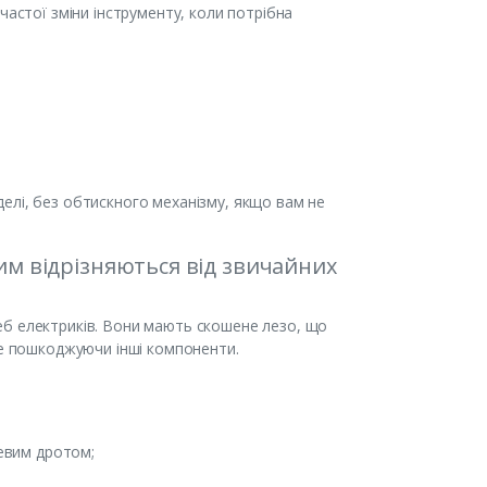
частої зміни інструменту, коли потрібна
елі, без обтискного механізму, якщо вам не
чим відрізняються від звичайних
еб електриків. Вони мають скошене лезо, що
не пошкоджуючи інші компоненти.
левим дротом;