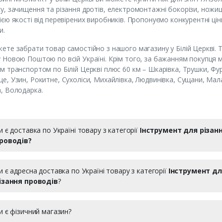
у, зачищення та різання дротів, електромонтажні бокорізи, ножиц
ією якості від перевірених виробників. Пропонуємо конкурентні цін
и.
ете забрати товар самостійно з нашого магазину у Білій Церкві.
 Новою Поштою по всій Україні. Крім того, за бажанням покупця
м транспортом по Білій Церкві плюс 60 км – Шкарівка, Трушки, Фурс
е, Узин, Рокитне, Сухоліси, Михайлівка, Людвинівка, Сущани, Мал
, Володарка.
и є доставка по Україні товару з категорії
Інструмент для різан
роводів?
и є адресна доставка по Україні товару з категорії
Інструмент д
ізання проводів
?
и є фізичний магазин?