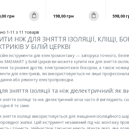
Швидкий
Швидкий
а
Ціна
Ціна
,00 грн
198,00 грн
598,00 г
Купити
Купити
перегляд
перегляд
п
но 1-11 з 11 товарів
ИТИ НІЖ ДЛЯ ЗНЯТТЯ ІЗОЛЯЦІЇ, КЛІЩІ, Б
КТРИКІВ У БІЛІЙ ЦЕРКВІ
ійні інструменти для електромонтажу — запорука точного, безпе
ні MASMART у Білій Церкві ви можете купити ніж для зняття ізоляції
ння та різання дротів, електромонтажні бокорізи, а також ножиці
менти для електриків, які використовуються не лише професіонал
дання або ремонту електропроводки.
для зняття ізоляції та ніж діелектричний: як 
я зняття ізоляції та ніж діелектричний хоча часто й виглядають с
 одне й те саме.
я зняття ізоляції використовується для зчищення ізоляційного ш
провідної жилки. Цей інструмент незамінний під час монтажу про
ність і точність. Найчастіше такі ножі мають зігнуте лезо, яке доз