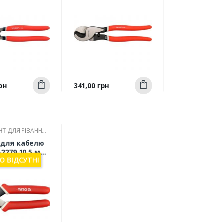
Швидкий
Швидкий
Ціна
рн
341,00 грн
Купити
Купити
ерегляд
перегляд
НТ ДЛЯ РІЗАННЯ
В
 для кабелю
-2279 10,5 мм
 ВІДСУТНІ