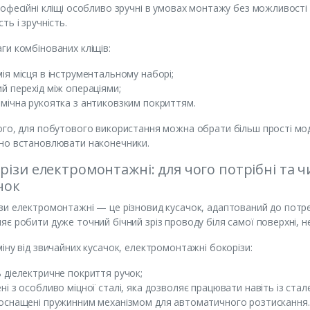
рофесійні кліщі особливо зручні в умовах монтажу без можливості 
ть і зручність.
ги комбінованих кліщів:
ія місця в інструментальному наборі;
й перехід між операціями;
мічна рукоятка з антиковзким покриттям.
ого, для побутового використання можна обрати більш прості мод
но встановлювати наконечники.
різи електромонтажні: для чого потрібні та 
чок
зи електромонтажні — це різновид кусачок, адаптований до потр
яє робити дуже точний бічний зріз проводу біля самої поверхні, 
міну від звичайних кусачок, електромонтажні бокорізи:
 діелектричне покриття ручок;
ні з особливо міцної сталі, яка дозволяє працювати навіть із ста
оснащені пружинним механізмом для автоматичного розтискання.