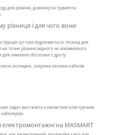
оду для різання, довжину інструмента
.
му різниця і для чого вони
струкція суттєво відрізняються. Ножиці для
 на точне різання мідного чи алюмінієвого
и для знімання оболонки з дроту.
ровою ізоляцією, зокрема силових кабелів
жних задач вистачить компактних електричних
 кабелерізи.
иці електромонтажні на MASMART
ії, ніж діелектричний, професійні кліщі для