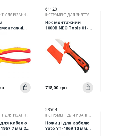
61120
НТ ДЛЯ РІЗАННЯ
ІНСТРУМЕНТ ДЛЯ ЗНЯТТЯ
В
ІЗОЛЯЦІЇ
зи
Ніж монтажний
омонтажні
1000В NEO Tools 01-
-21158 160 мм
550 з діелектричною
ручкою 195 мм
Швидкий
Швидкий
Ціна
рн
718,00 грн
Купити
Купити
ерегляд
перегляд
53504
НТ ДЛЯ РІЗАННЯ
ІНСТРУМЕНТ ДЛЯ РІЗАННЯ
В
ПРОВОДІВ
 для кабелю
Ножиці для кабелю
-1967 7 мм 210
Yato YT-1969 10 мм
240 мм