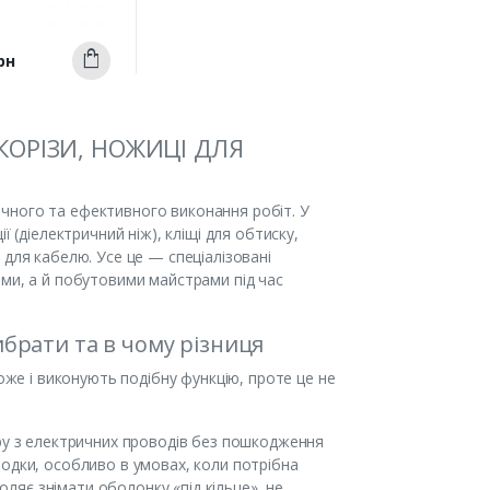
Швидкий
рн
Купити
ерегляд
ОКОРІЗИ, НОЖИЦІ ДЛЯ
чного та ефективного виконання робіт. У
 (діелектричний ніж), кліщі для обтиску,
 для кабелю. Усе це — спеціалізовані
ами, а й побутовими майстрами під час
вибрати та в чому різниця
хоже і виконують подібну функцію, проте це не
ару з електричних проводів без пошкодження
водки, особливо в умовах, коли потрібна
воляє знімати оболонку «під кільце», не