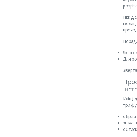
розріз
Ніж ді
ізоляц
проход
Порад
Якщо в
Для ро
Зверта
Проф
інст
Кліщі 
три фу
обріза
знімат
обтиск