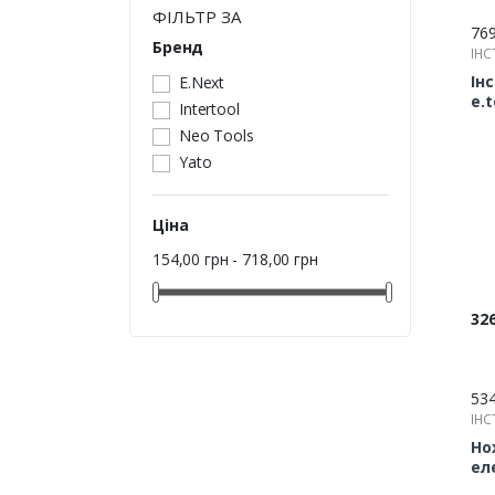
ФІЛЬТР ЗА
76
Бренд
ІНС
ПР
Ін
E.Next
e.t
Intertool
дл
Neo Tools
та
кабелю
Yato
t0
Ціна
154,00 грн - 718,00 грн
Цін
326
53
ІНС
ПР
Но
ел
19