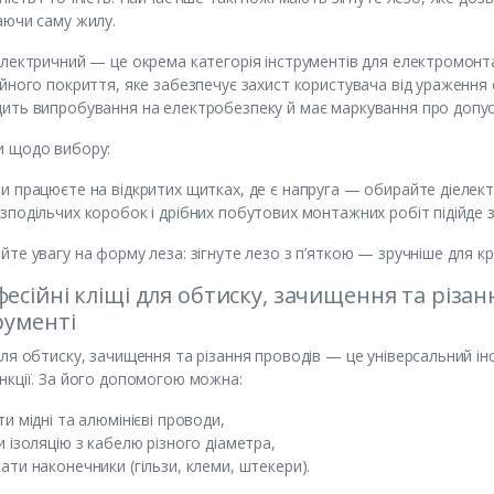
аючи саму жилу.
електричний — це окрема категорія інструментів для електромонта
ійного покриття, яке забезпечує захист користувача від ураження
ить випробування на електробезпеку й має маркування про допус
и щодо вибору:
и працюєте на відкритих щитках, де є напруга — обирайте діелект
зподільчих коробок і дрібних побутових монтажних робіт підійде 
йте увагу на форму леза: зігнуте лезо з п’яткою — зручніше для кру
есійні кліщі для обтиску, зачищення та різан
рументі
для обтиску, зачищення та різання проводів — це універсальний ін
нкції. За його допомогою можна:
ти мідні та алюмінієві проводи,
и ізоляцію з кабелю різного діаметра,
ати наконечники (гільзи, клеми, штекери).