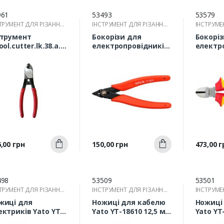
961
53493
53579
ТРУМЕНТ ДЛЯ РІЗАННЯ
ІНСТРУМЕНТ ДЛЯ РІЗАННЯ
ІНСТРУМЕ
ОВОДІВ
ПРОВОДІВ
ПРОВОДІ
струмент
Бокорізи для
Бокорі
ool.cutter.lk.38.a.35
електропровідників
електр
я різання мідного
Yato YT-2263 130 мм
Yato YT
 алюмінієвого
 до 38 кв.мм
03005
Швидкий
Швидкий
а
Ціна
Ціна
,00 грн
150,00 грн
473,00 г
Купити
Купити
перегляд
перегляд
п
498
53509
53501
ТРУМЕНТ ДЛЯ РІЗАННЯ
ІНСТРУМЕНТ ДЛЯ РІЗАННЯ
ІНСТРУМЕ
ОВОДІВ
ПРОВОДІВ
ПРОВОДІ
жиці для
Ножиці для кабелю
Ножиці
ектриків Yato YT-
Yato YT-18610 12,5 мм
Yato YT
74 140 мм
370 мм
мм