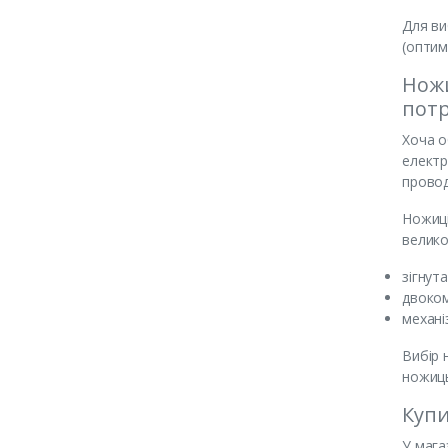
Для ви
(оптим
Ножи
потр
Хоча о
електр
провод
Ножиці
велико
зігнут
двоком
механі
Вибір 
ножиць
Купи
У мага