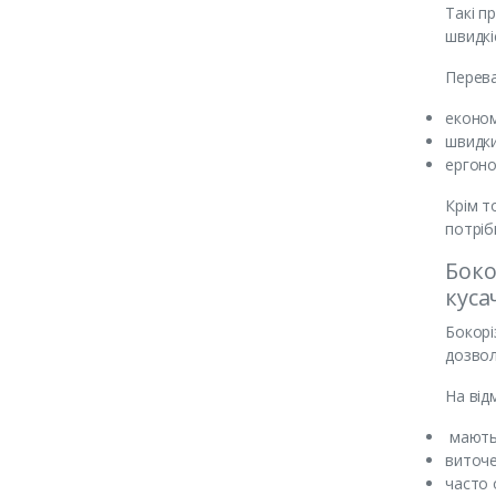
Такі п
швидкіс
Перева
економ
швидки
ергоно
Крім т
потріб
Боко
куса
Бокорі
дозвол
На від
мають
виточе
часто 