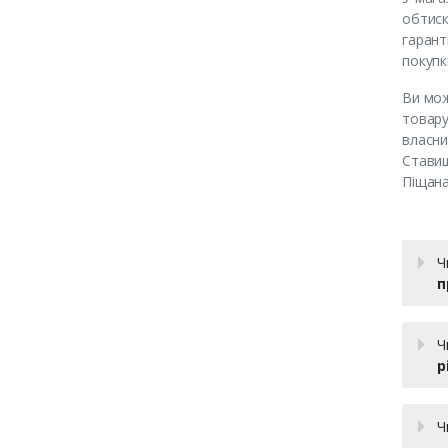
обтиск
гарант
покупк
Ви мож
товару
власни
Ставищ
Піщана
Ч
п
Ч
р
Ч