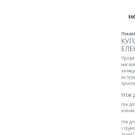
Цін
500
Показа
КУП
ЕЛЕ
Профес
магази
зачище
інстру
прокла
Ніж 
Ніж дл
зовсім
Ніж дл
струмо
акурат