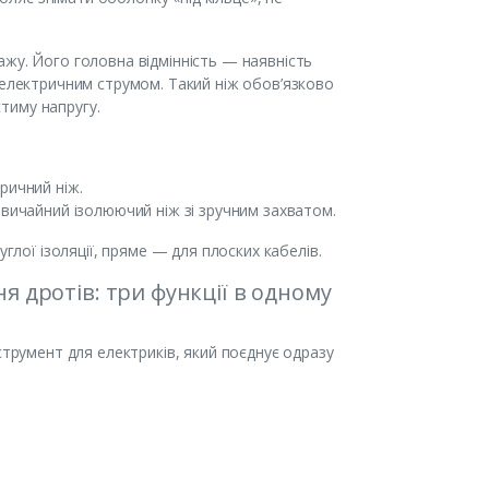
жу. Його головна відмінність — наявність
 електричним струмом. Такий ніж обов’язково
тиму напругу.
ричний ніж.
звичайний ізолюючий ніж зі зручним захватом.
глої ізоляції, пряме — для плоских кабелів.
ня дротів: три функції в одному
струмент для електриків, який поєднує одразу