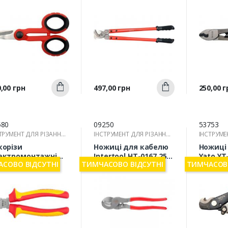
Швидкий
Швидкий
а
Ціна
Ціна
,00 грн
497,00 грн
250,00 г
Купити
Купити
перегляд
перегляд
п
580
09250
53753
ТРУМЕНТ ДЛЯ РІЗАННЯ
ІНСТРУМЕНТ ДЛЯ РІЗАННЯ
ІНСТРУМЕ
ОВОДІВ
ПРОВОДІВ
ПРОВОДІ
корізи
Ножиці для кабелю
Ножиці
ектромонтажні
Intertool HT-0167 250
Yato YT
СОВО ВІДСУТНІ
ТИМЧАСОВО ВІДСУТНІ
ТИМЧАСОВО
to YT-21159 180 мм
мм
170 мм