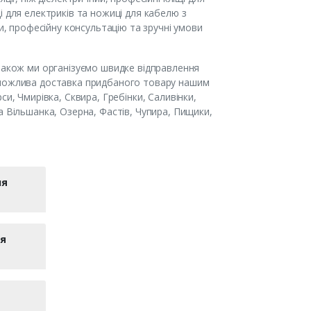
і для електриків та ножиці для кабелю з
и, професійну консультацію та зручні умови
 Також ми організуємо швидке відправлення
 можлива доставка придбаного товару нашим
и, Чмирівка, Сквира, Гребінки, Саливінки,
а Вільшанка, Озерна, Фастів, Чупира, Пищики,
ня
ля