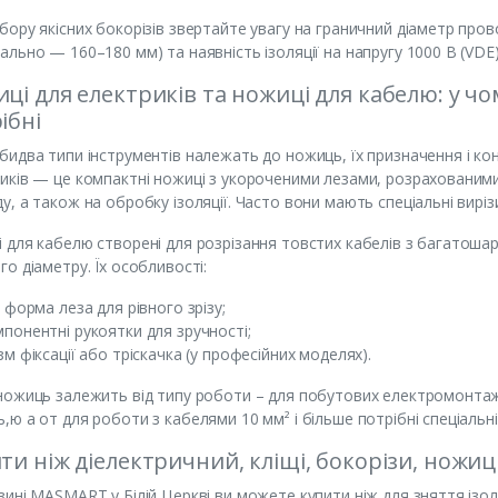
бору якісних бокорізів звертайте увагу на граничний діаметр пров
ально — 160–180 мм) та наявність ізоляції на напругу 1000 В (VDE)
ці для електриків та ножиці для кабелю: у чо
ібні
бидва типи інструментів належать до ножиць, їх призначення і кон
иків — це компактні ножиці з укороченими лезами, розрахованими
у, а також на обробку ізоляції. Часто вони мають спеціальні виріз
 для кабелю створені для розрізання товстих кабелів з багатоша
го діаметру. Їх особливості:
а форма леза для рівного зрізу;
понентні рукоятки для зручності;
зм фіксації або тріскачка (у професійних моделях).
ножиць залежить від типу роботи – для побутових електромонта
,ю а от для роботи з кабелями 10 мм² і більше потрібні спеціальні
ти ніж діелектричний, кліщі, бокорізи, нож
зині MASMART у Білій Церкві ви можете купити ніж для зняття ізоляц