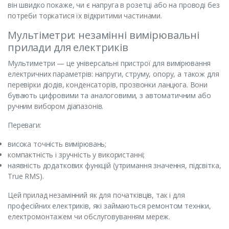
він швидко покаже, чи є напруга в розетці або на проводі без
потреби торкатися їх відкритими частинами.
Мультіметри: незамінні вимірювальні
прилади для електриків
Мультиметри — це універсальні пристрої для вимірювання
електричних параметрів: напруги, струму, опору, а також для
перевірки діодів, конденсаторів, прозвонки ланцюга. Вони
бувають цифровими та аналоговими, з автоматичним або
ручним вибором діапазонів.
Переваги:
висока точність вимірювань;
компактність і зручність у використанні;
наявність додаткових функцій (утримання значення, підсвітка,
True RMS).
Цей прилад незамінний як для початківців, так і для
професійних електриків, які займаються ремонтом техніки,
електромонтажем чи обслуговуванням мереж.