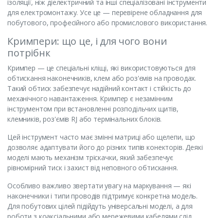
ізоляції, ніж діелектричний та інші спеціалізовані інструменти
для електромонтажу. Усе це — перевірене обладнання для
побутового, професійного або промислового використання.
Кримпери: що це, і для чого вони
потрібнк
Кримпер — це спеціальні кліщі, які використовуються для
обтискання наконечників, клем або роз'ємів на проводах.
Такий обтиск забезпечує надійний контакт і стійкість до
механічного навантаження. Кримпер є незамінним
інструментом при встановленні розподільчих щитів,
клемників, роз'ємів RJ або термінальних блоків.
Цей інструмент часто має змінні матриці або щелепи, що
дозволяє адаптувати його до різних типів конекторів. Деякі
моделі мають механізм тріскачки, який забезпечує
рівномірний тиск і захист від неповного обтискання.
Особливо важливо звертати увагу на маркування — які
наконечники і типи проводів підтримує конкретна модель.
Для побутових цілей підійдуть універсальні моделі, а для
роботи з коаксіальними або мережевими кабелями слід