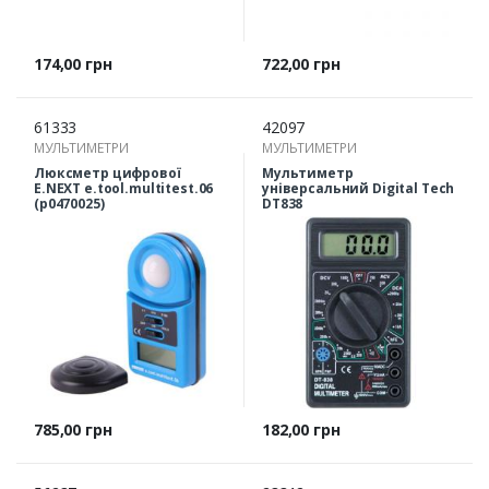
Ціна
Ціна
174,00 грн
722,00 грн
61333
42097
МУЛЬТИМЕТРИ
МУЛЬТИМЕТРИ
Люксметр цифрової
Мультиметр
E.NEXT e.tool.multitest.06
універсальний Digital Tech
(p0470025)
DT838
Ціна
Ціна
785,00 грн
182,00 грн