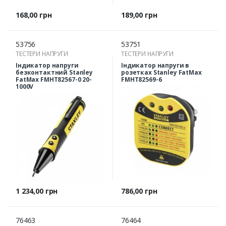
Ціна
Ціна
168,00 грн
189,00 грн
53756
53751
ТЕСТЕРИ НАПРУГИ
ТЕСТЕРИ НАПРУГИ
Індикатор напруги
Індикатор напруги в
безконтактний Stanley
розетках Stanley FatMax
FatMax FMHT82567-0 20-
FMHT82569-6
1000V
Ціна
Ціна
1 234,00 грн
786,00 грн
76463
76464