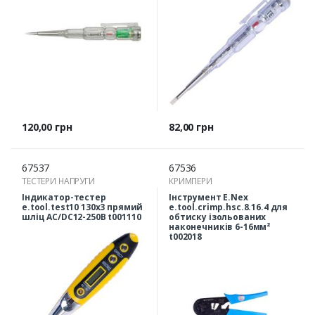
Ціна
Ціна
120,00 грн
82,00 грн
67537
67536
ТЕСТЕРИ НАПРУГИ
КРИМПЕРИ
Індикатор-тестер
Інструмент E.Nex
e.tool.test10 130х3 прямий
e.tool.crimp.hsc.8.16.4 для
шліц АС/DC12-250В t001110
обтиску ізольованих
наконечників 6-16мм²
t002018