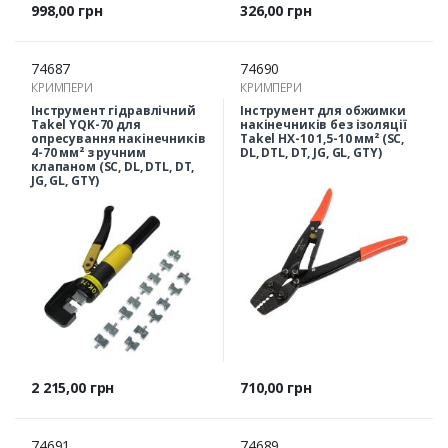
Ціна
Ціна
998,00 грн
326,00 грн
74687
74690
КРИМПЕРИ
КРИМПЕРИ
Інструмент гідравлічний
Інструмент для обжимки
Takel YQK-70 для
накінечників без ізоляції
опресування накінечників
Takel HX-10 1,5-10 мм² (SC,
4-70 мм² з ручним
DL, DTL, DT, JG, GL, GTY)
клапаном (SC, DL, DTL, DT,
JG, GL, GTY)
Ціна
Ціна
2 215,00 грн
710,00 грн
74691
74689