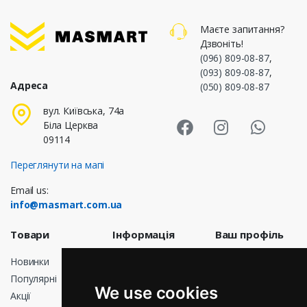
Маєте запитання?
Дзвоніть!
(096) 809-08-87
,
(093) 809-08-87
,
Адреса
(050) 809-08-87
Masmart Face
Masmart I
Masm
вул. Київська, 74а
Біла Церква
09114
Переглянути на мапі
Email us:
info@masmart.com.ua
Товари
Інформація
Ваш профіль
Новинки
Доставка
Особисті дані
Популярні
Договір
Замовлення
We use cookies
публічної
Акції
Кредитні