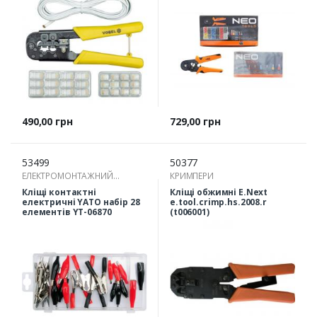
Ціна
Ціна
490,00 грн
729,00 грн
53499
50377
ЕЛЕКТРОМОНТАЖНИЙ
КРИМПЕРИ
ІНСТРУМЕНТ
Кліщі контактні
Кліщі обжимні E.Next
електричні YATO набір 28
e.tool.crimp.hs.2008.r
елементів YT-06870
(t006001)