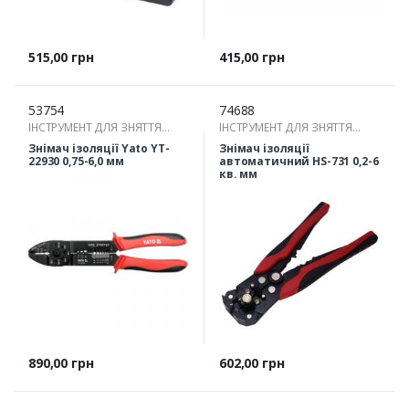
Ціна
Ціна
515,00 грн
415,00 грн
53754
74688
ІНСТРУМЕНТ ДЛЯ ЗНЯТТЯ
ІНСТРУМЕНТ ДЛЯ ЗНЯТТЯ
ІЗОЛЯЦІЇ
ІЗОЛЯЦІЇ
Знімач ізоляції Yato YT-
Знімач ізоляції
22930 0,75-6,0 мм
автоматичний HS-731 0,2-6
кв. мм
Ціна
Ціна
890,00 грн
602,00 грн