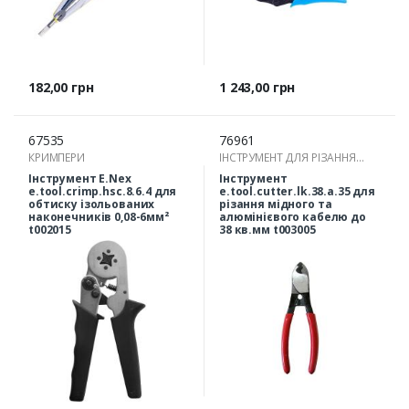
Ціна
Ціна
182,00 грн
1 243,00 грн
67535
76961
КРИМПЕРИ
ІНСТРУМЕНТ ДЛЯ РІЗАННЯ
ПРОВОДІВ
Інструмент E.Nex
Інструмент
e.tool.crimp.hsc.8.6.4 для
e.tool.cutter.lk.38.a.35 для
обтиску ізольованих
різання мідного та
наконечників 0,08-6мм²
алюмінієвого кабелю до
t002015
38 кв.мм t003005