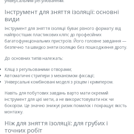
універсальним регулюванням.
Інструмент для зняття ізоляції: основні
види
Інструмент для зняття ізоляції буває різного формату: від
найпростіших пластикових кліпс до професійних
багатофункціональних пристроїв. Його головне завдання —
безпечно та швидко зняти ізоляцію без пошкодження дроту.
До основних типів належать:
Кліщі з регульованими отворами;
Автоматичні стрипери з механізмом фіксації;
Універсальні комбіновані моделі з різцем і кримпером.
Навіть для побутових завдань варто мати окремий
інструмент для цієї мети, а не використовувати ніж чи
бокорізи. Це значно знижує ризик помилок і покращує якість
монтажу.
Ніж для зняття ізоляції: для грубих і
точних робіт