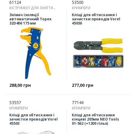
61124
53500
ІНСТРУМЕНТ ДЛЯ ЗНЯТТЯ
КРИМПЕРИ
ІЗОЛЯЦІЇ
Знімач ізоляції
Кліщі для обтискання і
автоматичний Topex
зачистки проводів Vorel
32D406 175 мм
45050
Ціна
Ціна
288,00 грн
277,00 грн
53557
77144
КРИМПЕРИ
КРИМПЕРИ
Кліщі для обтискання і
Кліщі для обтискання
зачистки проводів Vorel
кінцеві 205мм NEO Tools
45503
01-562 (+1200 гільз)