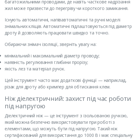
багатожильними проводами, де навіть часткове надрізання
жил може призвести до перегріву чи короткого замикання.
Існують автоматичні, напівавтоматичні та ручні моделі
знімальних кліщів. Автоматичні підлаштовуються під діаметр
дроту й дозволяють працювати швидко та точно.
Обираючи знімач ізоляції, зверніть увагу на:
мінімальний і максимальний діаметр проводу;
наявність регулювання глибини прорізу;
якість лез та матеріал ручок.
Цей інструмент часто має додаткові функції — наприклад,
різак для дроту або кримпер для обтискання клем.
Ніж діелектричний: захист під час роботи
під напругою
Діелектричний ніж — це інструмент з ізольованою ручкою,
який можна безпечно використовувати при роботі з
елементами, що можуть бути під напругою. Такий ніж
сертифікований для використання до 1000 В і має спеціальну