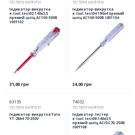
ТЕСТЕРИ НАПРУГИ
ТЕСТЕРИ НАПРУГИ
Індикатор-викрутка
Індикатор-викрутка
e.tool.test02 140х3,5
e.tool.test04 190х4 прямий
прямий шліц АС100-500В
шліц АС100-500В t001104
t001102
Ціна
Ціна
31,00 грн
34,00 грн
63135
74032
ТЕСТЕРИ НАПРУГИ
ТЕСТЕРИ НАПРУГИ
Індикатор-викрутка Yato
Індикатор-тестер
YT-2864 70-250V
e.tool.test08 140х3,5
прямий шліц АС/DC70-250В
t001108