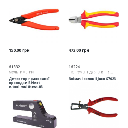
Ціна
Ціна
150,00 грн
473,00 грн
61332
16224
МУЛЬТИМЕТРИ
ІНСТРУМЕНТ ДЛЯ ЗНЯТТЯ
ІЗОЛЯЦІЇ
Детектор прихованої
Знімач ізоляції Juco S7023
проводки E.Next
e.tool.multitest.03