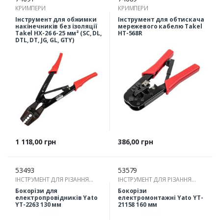
КРИМПЕРИ
КРИМПЕРИ
Інструмент для обжимки
Інструмент для обтискача
накінечників без ізоляції
мережевого кабелю Takel
Takel HX-26 6-25 мм² (SC, DL,
HT-568R
DTL, DT, JG, GL, GTY)
Ціна
Ціна
1 118,00 грн
386,00 грн
53493
53579
ІНСТРУМЕНТ ДЛЯ РІЗАННЯ
ІНСТРУМЕНТ ДЛЯ РІЗАННЯ
ПРОВОДІВ
ПРОВОДІВ
Бокорізи для
Бокорізи
електропровідників Yato
електромонтажні Yato YT-
YT-2263 130 мм
21158 160 мм