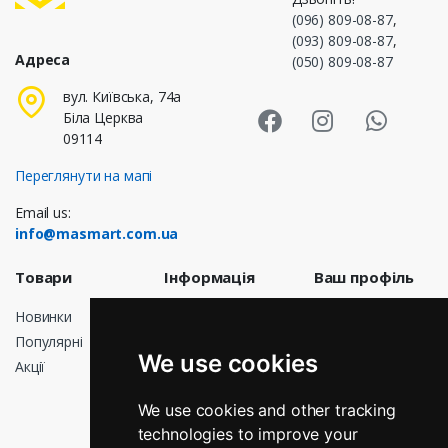
(096) 809-08-87
,
(093) 809-08-87
,
Адреса
(050) 809-08-87
Masmart Face
Masmart I
Masm
вул. Київська, 74а
Біла Церква
09114
Переглянути на мапі
Email us:
info@masmart.com.ua
Товари
Інформація
Ваш профіль
Новинки
Доставка
Особисті дані
Популярні
Договір
Замовлення
We use cookies
публічної
Акції
Кредитні
оферти
квитанції
Про нас
We use cookies and other tracking
Адреси
technologies to improve your
Оплата
Мої сповіщення