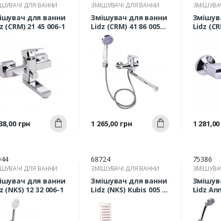
ШУВАЧІ ДЛЯ ВАННИ
ЗМІШУВАЧІ ДЛЯ ВАННИ
ЗМІШУВА
ішувач для ванни
Змішувач для ванни
Змішув
z (CRM) 21 45 006-1
Lidz (CRM) 41 86 005B-
Lidz (CR
1 з довгим відливом
Швидкий
Швидкий
а
Ціна
Ціна
38,00 грн
1 265,00 грн
1 281,00
Купити
Купити
перегляд
перегляд
п
944
68724
75386
ШУВАЧІ ДЛЯ ВАННИ
ЗМІШУВАЧІ ДЛЯ ВАННИ
ЗМІШУВА
ішувач для ванни
Змішувач для ванни
Змішув
z (NKS) 12 32 006-1
Lidz (NKS) Kubis 005 з
Lidz An
довгим відливом
з довг