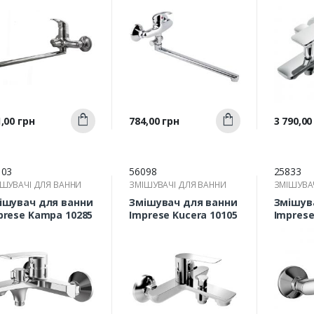
Швидкий
Швидкий
а
Ціна
Ціна
,00 грн
784,00 грн
3 790,00
Купити
Купити
перегляд
перегляд
п
103
56098
25833
ШУВАЧІ ДЛЯ ВАННИ
ЗМІШУВАЧІ ДЛЯ ВАННИ
ЗМІШУВА
ішувач для ванни
Змішувач для ванни
Змішув
prese Kampa 10285
Imprese Kucera 10105
Imprese