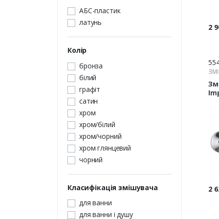
АБС-пластик
латунь
Цін
2 9
Колір
55
бронза
ЗМІ
білий
Зм
графіт
Im
сатин
хром
хром/білий
хром/чорний
хром глянцевий
чорний
Класифікація змішувача
Цін
2 6
для ванни
для ванни і душу