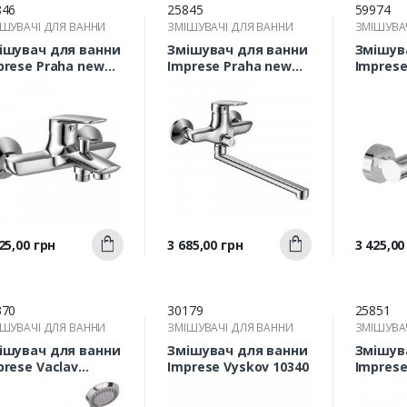
846
25845
59974
ШУВАЧІ ДЛЯ ВАННИ
ЗМІШУВАЧІ ДЛЯ ВАННИ
ЗМІШУВА
ішувач для ванни
Змішувач для ванни
Змішув
prese Praha new
Imprese Praha new
Imprese
030
35030 з довгим
f032064
відливом
Швидкий
Швидкий
а
Ціна
Ціна
25,00 грн
3 685,00 грн
3 425,00
Купити
Купити
перегляд
перегляд
п
370
30179
25851
ШУВАЧІ ДЛЯ ВАННИ
ЗМІШУВАЧІ ДЛЯ ВАННИ
ЗМІШУВА
ішувач для ванни
Змішувач для ванни
Змішув
prese Vaclav
Imprese Vyskov 10340
Imprese
3206403AB з
вгим відливом