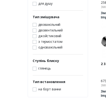
25
для душу
ЗМІ
Зм
Тип змішувача
Im
10
двоважільний
двовентильний
джойстиковий
з термостатом
одноважільний
Ступінь блиску
Цін
2 3
глянець
67
Тип встановлення
ЗМІ
на борт ванни
Зм
Im
f0
до