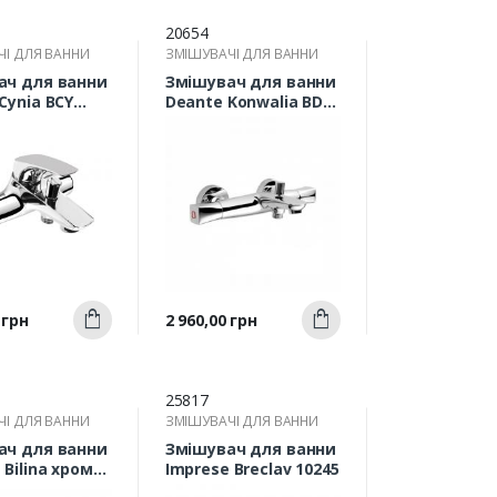
20654
ЧІ ДЛЯ ВАННИ
ЗМІШУВАЧІ ДЛЯ ВАННИ
ач для ванни
Змішувач для ванни
Cynia BCY
Deante Konwalia BDK
010D
Швидкий
Швидкий
Ціна
 грн
2 960,00 грн
Купити
Купити
ерегляд
перегляд
25817
ЧІ ДЛЯ ВАННИ
ЗМІШУВАЧІ ДЛЯ ВАННИ
ач для ванни
Змішувач для ванни
 Bilina хром
Imprese Breclav 10245