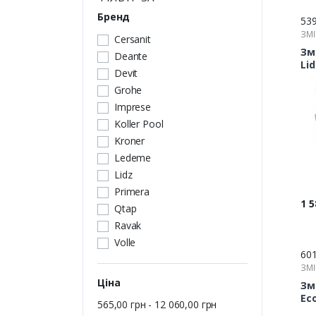
Бренд
53
ЗМІ
Cersanit
Зм
Deante
Lid
Devit
з 
Grohe
Imprese
Koller Pool
Kroner
Ledeme
Lidz
Primera
Цін
1 5
Qtap
Ravak
Volle
60
ЗМІ
Ціна
Зм
Eco
565,00 грн - 12 060,00 грн
до