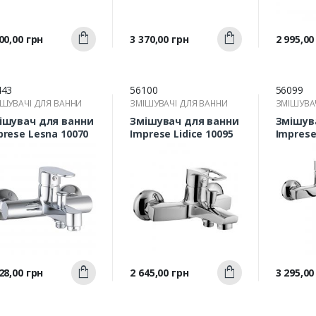
Швидкий
Швидкий
а
Ціна
Ціна
00,00 грн
3 370,00 грн
2 995,00
Купити
Купити
перегляд
перегляд
п
443
56100
56099
ШУВАЧІ ДЛЯ ВАННИ
ЗМІШУВАЧІ ДЛЯ ВАННИ
ЗМІШУВА
ішувач для ванни
Змішувач для ванни
Змішув
prese Lesna 10070
Imprese Lidice 10095
Imprese 
довгим
Швидкий
Швидкий
а
Ціна
Ціна
28,00 грн
2 645,00 грн
3 295,00
Купити
Купити
перегляд
перегляд
п