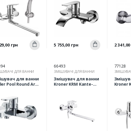
Швидкий
Швидкий
а
Ціна
Ціна
29,00 грн
5 755,00 грн
2 341,00
Купити
Купити
перегляд
перегляд
п
894
66493
77128
ШУВАЧІ ДЛЯ ВАННИ
ЗМІШУВАЧІ ДЛЯ ВАННИ
ЗМІШУВА
ішувач для ванни
Змішувач для ванни
Змішув
ler Pool Round Arc
Kroner KRM Kante-
Kroner 
0100
C070 з довгим
з довг
відливом