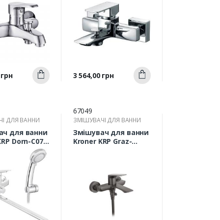
Швидкий
Швидкий
Ціна
 грн
3 564,00 грн
Купити
Купити
ерегляд
перегляд
67049
ЧІ ДЛЯ ВАННИ
ЗМІШУВАЧІ ДЛЯ ВАННИ
ач для ванни
Змішувач для ванни
KRP Dorn-C070
Kroner KRP Graz-
им відливом
GRP060