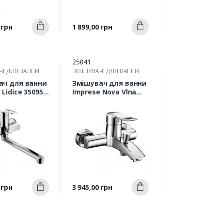
Швидкий
Швидкий
Ціна
 грн
1 899,00 грн
Купити
Купити
ерегляд
перегляд
25841
ЧІ ДЛЯ ВАННИ
ЗМІШУВАЧІ ДЛЯ ВАННИ
ач для ванни
Змішувач для ванни
Lidice 35095 з
Imprese Nova Vlna
 відливом
10135
Швидкий
Швидкий
Ціна
 грн
3 945,00 грн
Купити
Купити
ерегляд
перегляд