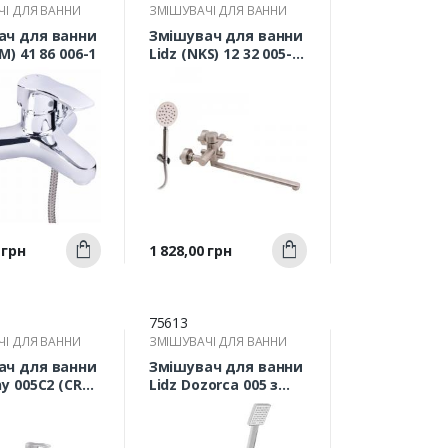
ЧІ ДЛЯ ВАННИ
ЗМІШУВАЧІ ДЛЯ ВАННИ
ач для ванни
Змішувач для ванни
M) 41 86 006-1
Lidz (NKS) 12 32 005-1
з довгим відливом
Швидкий
Швидкий
Ціна
 грн
1 828,00 грн
Купити
Купити
ерегляд
перегляд
75613
ЧІ ДЛЯ ВАННИ
ЗМІШУВАЧІ ДЛЯ ВАННИ
ач для ванни
Змішувач для ванни
ny 005C2 (CRM)
Lidz Dozorca 005 з
им відливом
поворотним
виливом (з
душовим