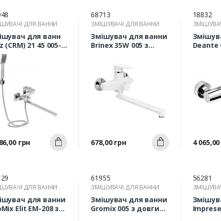
948
68713
18832
ШУВАЧІ ДЛЯ ВАННИ
ЗМІШУВАЧІ ДЛЯ ВАННИ
ЗМІШУВА
ішувач для ванн
Змішувач для ванни
Змішув
z (CRM) 21 45 005-1
Brinex 35W 005 з
Deante 
довгим відливом
довгим відливом
010M
Швидкий
Швидкий
а
Ціна
Ціна
86,00 грн
678,00 грн
4 065,00
Купити
Купити
перегляд
перегляд
п
129
61955
56281
ШУВАЧІ ДЛЯ ВАННИ
ЗМІШУВАЧІ ДЛЯ ВАННИ
ЗМІШУВА
ішувач для ванни
Змішувач для ванни
Змішув
Mix Elit EM-208 з
Gromix 005 з довгим
Imprese
вгим відливом
відливом
10225