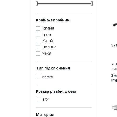
Країна-виробник
Іспанія
Італія
Китай
Цін
971
Польща
Чехія
78
Тип підключення
ЗМІ
Зм
нижнє
Im
Розмір різьби, дюйм
1/2"
Матеріал