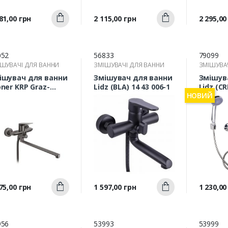
Швидкий
Швидкий
а
Ціна
Ціна
81,00 грн
2 115,00 грн
2 295,00
Купити
Купити
перегляд
перегляд
п
052
56833
79099
ШУВАЧІ ДЛЯ ВАННИ
ЗМІШУВАЧІ ДЛЯ ВАННИ
ЗМІШУВА
ішувач для ванни
Змішувач для ванни
Змішув
oner KRP Graz-
Lidz (BLA) 14 43 006-1
Lidz (C
НОВИЙ
P070 з довгим
(35128)
дливом
виливо
Швидкий
Швидкий
а
Ціна
Ціна
75,00 грн
1 597,00 грн
1 230,00
Купити
Купити
перегляд
перегляд
п
956
53993
53999