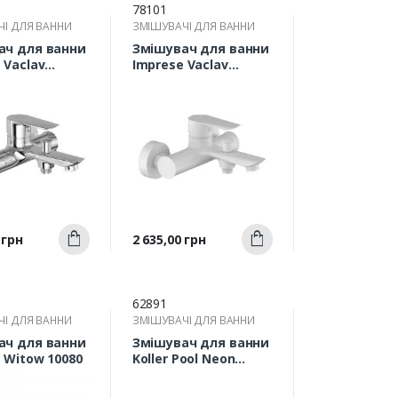
78101
ЧІ ДЛЯ ВАННИ
ЗМІШУВАЧІ ДЛЯ ВАННИ
ач для ванни
Змішувач для ванни
 Vaclav
Imprese Vaclav
01AA
f03206403AA
Швидкий
Швидкий
Ціна
 грн
2 635,00 грн
Купити
Купити
ерегляд
перегляд
62891
ЧІ ДЛЯ ВАННИ
ЗМІШУВАЧІ ДЛЯ ВАННИ
ач для ванни
Змішувач для ванни
 Witow 10080
Koller Pool Neon
NN0100