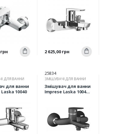
Швидкий
Швидкий
Ціна
 грн
2 625,00 грн
Купити
Купити
ерегляд
перегляд
25834
ЧІ ДЛЯ ВАННИ
ЗМІШУВАЧІ ДЛЯ ВАННИ
ач для ванни
Змішувач для ванни
 Laska 10040
Imprese Laska 10040B
з коротким виливом