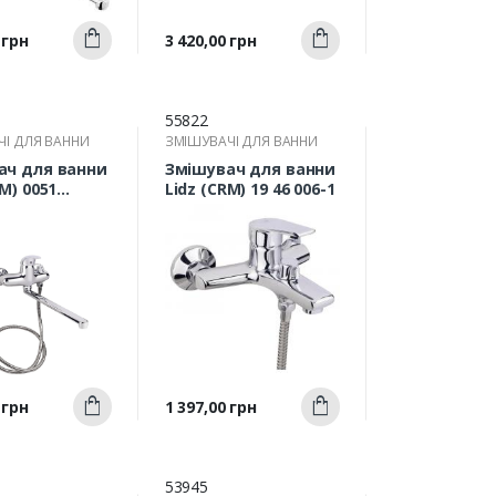
Швидкий
Швидкий
Ціна
 грн
3 420,00 грн
Купити
Купити
ерегляд
перегляд
55822
ЧІ ДЛЯ ВАННИ
ЗМІШУВАЧІ ДЛЯ ВАННИ
ач для ванни
Змішувач для ванни
RM) 0051
Lidz (CRM) 19 46 006-1
 з довгим
м
Швидкий
Швидкий
Ціна
 грн
1 397,00 грн
Купити
Купити
ерегляд
перегляд
53945