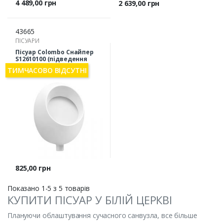
Ціна
4 489,00 грн
Ціна
2 639,00 грн
43665
ПІСУАРИ
Пісуар Colombo Снайпер
S12610100 (підведення
води зверху)
ТИМЧАСОВО ВІДСУТНІ
Ціна
825,00 грн
Показано 1-5 з 5 товарів
КУПИТИ ПІСУАР У БІЛІЙ ЦЕРКВІ
Плануючи облаштування сучасного санвузла, все більше