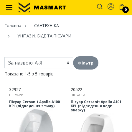
Account
0
Masmart
Головна
САНТЕХНІКА
УНІТАЗИ, БІДЕ ТА ПІСУАРИ
Фільтр
Показано 1-5 з 5 товарів
32927
20522
ПІСУАРИ
ПІСУАРИ
Пісуар Cersanit Apollo A100
Пісуар Cersanit Apollo A101
KPL (підведення з тилу)
KPL (підведення води
зверху)