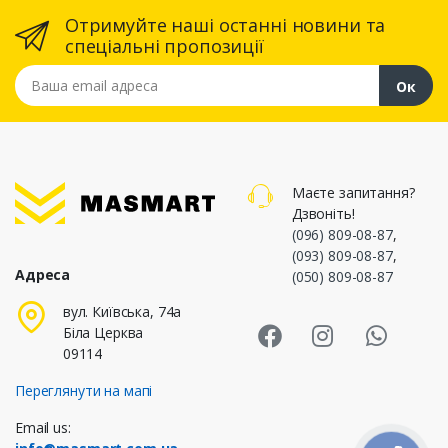
Отримуйте наші останні новини та
спеціальні пропозиції
Ваша email адреса
Ок
Маєте запитання?
Дзвоніть!
(096) 809-08-87
,
(093) 809-08-87
,
Адреса
(050) 809-08-87
Masmart Face
Masmart I
Masm
вул. Київська, 74а
Біла Церква
09114
Переглянути на мапі
Email us: