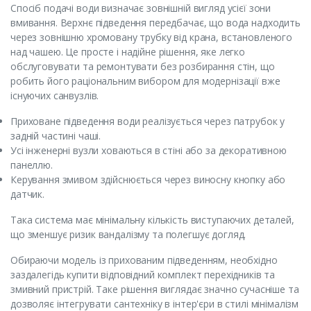
Спосіб подачі води визначає зовнішній вигляд усієї зони
вмивання. Верхнє підведення передбачає, що вода надходить
через зовнішню хромовану трубку від крана, встановленого
над чашею. Це просте і надійне рішення, яке легко
обслуговувати та ремонтувати без розбирання стін, що
робить його раціональним вибором для модернізації вже
існуючих санвузлів.
Приховане підведення води реалізується через патрубок у
задній частині чаші.
Усі інженерні вузли ховаються в стіні або за декоративною
панеллю.
Керування змивом здійснюється через виносну кнопку або
датчик.
Така система має мінімальну кількість виступаючих деталей,
що зменшує ризик вандалізму та полегшує догляд.
Обираючи модель із прихованим підведенням, необхідно
заздалегідь купити відповідний комплект перехідників та
змивний пристрій. Таке рішення виглядає значно сучасніше та
дозволяє інтегрувати сантехніку в інтер'єри в стилі мінімалізм