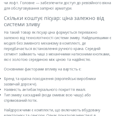
чи лофт. Головне — забезпечити доступ до ревізійного вікна
для обслуговування запірної арматури.
Скільки коштує пісуар: ціна залежно від
системи зливу
На такий товар як пісуар ціна формується переважно
залежно від технологічності системи змиву. Найдешевшими є
моделі без змивного механізму в комплекті, де
передбачається встановлення ручного крана. Середній
сегмент займають чаші з механічними натискними кнопками,
які є золотою серединою між ціною та надійністю.
Основними факторами впливу на вартість є:
Бренд та країна походження (європейські виробники
зазвичай дорожчі).
Наявність антибактеріального покриття емалі.
Тип змиву: каскадний (вода омиває всю чашу) або
спрямований потік.
Найдорожчими є комплекти, що включають вбудовану
електроніку та сенсори. Однак початкові інвестиції в