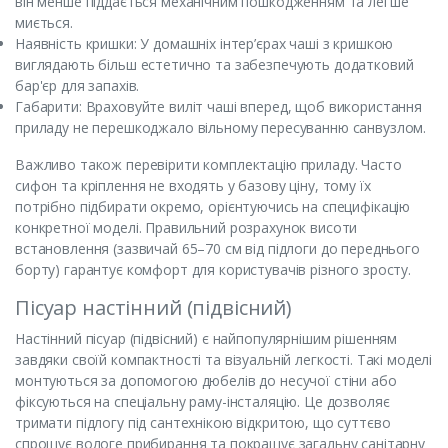
він менше піддається механічним пошкодженням та легше
миється.
Наявність кришки: У домашніх інтер’єрах чаші з кришкою
виглядають більш естетично та забезпечують додатковий
бар'єр для запахів.
Габарити: Враховуйте виліт чаші вперед, щоб використання
приладу не перешкоджало вільному пересуванню санвузлом.
Важливо також перевірити комплектацію приладу. Часто
сифон та кріплення не входять у базову ціну, тому їх
потрібно підбирати окремо, орієнтуючись на специфікацію
конкретної моделі. Правильний розрахунок висоти
встановлення (зазвичай 65–70 см від підлоги до переднього
борту) гарантує комфорт для користувачів різного зросту.
Пісуар настінний (підвісний)
Настінний пісуар (підвісний) є найпопулярнішим рішенням
завдяки своїй компактності та візуальній легкості. Такі моделі
монтуються за допомогою дюбелів до несучої стіни або
фіксуються на спеціальну раму-інсталяцію. Це дозволяє
тримати підлогу під сантехнікою відкритою, що суттєво
спрощує вологе прибирання та покращує загальну санітарну