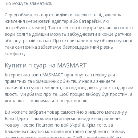
що можуть зламатися.
Серед обмежень варто виділити залежність від джерела
живлення (мережевий адаптер або батарейки, які
потребують заміни). Також сенсорні пісуари чутливі до якості
води: солі та домішки можуть забруднювати віконце датчика
або внутрішній клапан. Проте при належному обслуговуванні
така сантехніка забезпечує безпрецедентний рівень
комфорту.
Купити пісуар на MASMART
Інтернет-магазин MASMART пропонує сантехніку для
приватних та комерційних об'єктів. У нас ви знайдете
класичні та сучасні моделів, що відповідають усім стандартам
якості. Ми дбаємо про те, щоб процес вибору був простим, а
доставка — максимально оперативною.
Ви можете забрати товар самостійно з нашого магазину у
Білій Церкві. Також ми організуємо швидке відправлення
товару Новою Поштою по всій Україні. Крім того, за
бажанням покупця можлива доставка придбаного товару
нашим власним транспортом по Білій Церкві плюс 60 км –