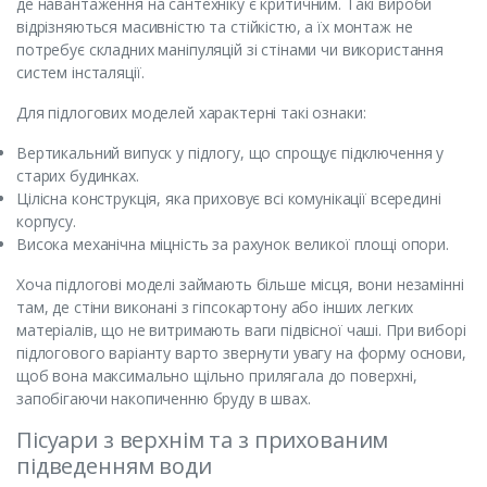
де навантаження на сантехніку є критичним. Такі вироби
відрізняються масивністю та стійкістю, а їх монтаж не
потребує складних маніпуляцій зі стінами чи використання
систем інсталяції.
Для підлогових моделей характерні такі ознаки:
Вертикальний випуск у підлогу, що спрощує підключення у
старих будинках.
Цілісна конструкція, яка приховує всі комунікації всередині
корпусу.
Висока механічна міцність за рахунок великої площі опори.
Хоча підлогові моделі займають більше місця, вони незамінні
там, де стіни виконані з гіпсокартону або інших легких
матеріалів, що не витримають ваги підвісної чаші. При виборі
підлогового варіанту варто звернути увагу на форму основи,
щоб вона максимально щільно прилягала до поверхні,
запобігаючи накопиченню бруду в швах.
Пісуари з верхнім та з прихованим
підведенням води