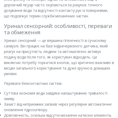
дорожчий пісуар часто окупаються за рахунок точного
дозування води та відсутності контакту рук із поверхнями,
що подовжує термін служби механічних частин.
Уринал сенсорний: особливості, переваги
та обмеження
Уринал сенсорний — це вершина гігієнічності в сучасному
санвузлі. Він працює на базі інфрачервоного датчика, який
реагує на присутність людини та автоматично активує
подачу води після того, як користувач відходить. Це
виключає потребу торкатися кнопок, що критично важливо в
місцях загального користування та дуже зручно в домашніх
умовах.
Переваги безконтактних систем:
Суттєва економія води завдяки налаштуванню тривалості
змиву.
Захист від неприємних запахів через регулярне автоматичне
оновлення гідрозатвору.
Довговічність, оскільки відсутні механічні натискні елементи,