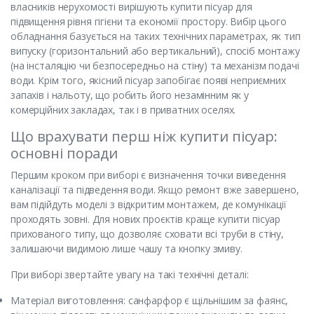
власників нерухомості вирішують купити пісуар для
підвищення рівня гігієни та економії простору. Вибір цього
обладнання базується на таких технічних параметрах, як тип
випуску (горизонтальний або вертикальний), спосіб монтажу
(на інсталяцію чи безпосередньо на стіну) та механізм подачі
води. Крім того, якісний пісуар запобігає появі неприємних
запахів і нальоту, що робить його незамінним як у
комерційних закладах, так і в приватних оселях.
Що врахувати перш ніж купити пісуар:
основні поради
Першим кроком при виборі є визначення точки виведення
каналізації та підведення води. Якщо ремонт вже завершено,
вам підійдуть моделі з відкритим монтажем, де комунікації
проходять зовні. Для нових проєктів краще купити пісуар
прихованого типу, що дозволяє сховати всі труби в стіну,
залишаючи видимою лише чашу та кнопку змиву.
При виборі звертайте увагу на такі технічні деталі:
Матеріал виготовлення: санфарфор є щільнішим за фаянс,