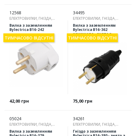
12568
34495
ЕЛЕКТРОВИЛКИ, ГНІЗДА,
ЕЛЕКТРОВИЛКИ, ГНІЗДА,
РОЗГАЛУЖУВАЧІ
РОЗГАЛУЖУВАЧІ
Вилка з заземленням
Вилка з заземленням
Bylectrica В16-242
Bylectrica В16-362
каучукова - знято з
ТИМЧАСОВО ВІДСУТНІ
ТИМЧАСОВО ВІДСУТНІ
виробництва
Ціна
Ціна
42,00 грн
75,00 грн
05024
34261
ЕЛЕКТРОВИЛКИ, ГНІЗДА,
ЕЛЕКТРОВИЛКИ, ГНІЗДА,
РОЗГАЛУЖУВАЧІ
РОЗГАЛУЖУВАЧІ
Вилка з заземленням
Гніздо з заземленням
Bylectrica В16-379
Bylectrica В16-380 - знято з