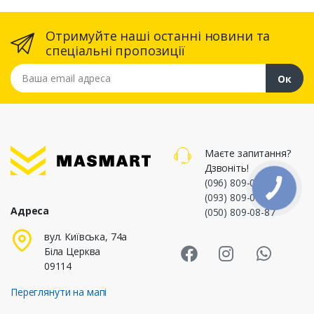
Отримуйте наші останні новини та
спеціальні пропозиції
Ваша email адреса
Ок
Маєте запитання?
Дзвоніть!
(096) 809-08-87
,
(093) 809-08-87
,
Адреса
(050) 809-08-87
Masmart Face
Masmart I
Masm
вул. Київська, 74а
Біла Церква
09114
Переглянути на мапі