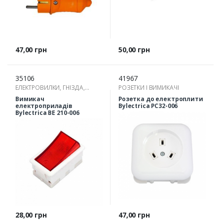
Ціна
Ціна
47,00 грн
50,00 грн
35106
41967
ЕЛЕКТРОВИЛКИ, ГНІЗДА,
РОЗЕТКИ І ВИМИКАЧІ
РОЗГАЛУЖУВАЧІ
Вимикач
Розетка до електроплити
електроприладів
Bylectrica РС32-006
Bylectrica ВЕ 210-006
Ціна
Ціна
28,00 грн
47,00 грн