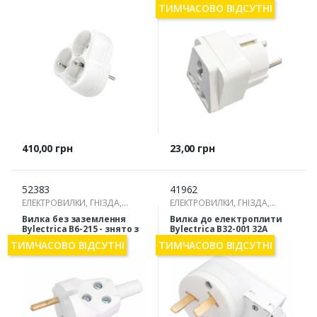
62-23-05
ТИМЧАСОВО ВІДСУТНІ
Ціна
Ціна
410,00 грн
23,00 грн
52383
41962
ЕЛЕКТРОВИЛКИ, ГНІЗДА,
ЕЛЕКТРОВИЛКИ, ГНІЗДА,
РОЗГАЛУЖУВАЧІ
РОЗГАЛУЖУВАЧІ
Вилка без заземлення
Вилка до електроплити
Bylectrica В6-215 - знято з
Bylectrica В32-001 32A
виробництва
ТИМЧАСОВО ВІДСУТНІ
ТИМЧАСОВО ВІДСУТНІ