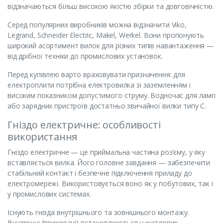
відзначаються більш високою якістю збірки та довговічністю.
Серед популярних виробників можна відзначити Viko,
Legrand, Schneider Electric, Makel, Werkel. Вони пропонують
широкий асортимент вилок для різних типів навантаження —
від дрібної техніки до промислових установок.
Перед купівлею варто враховувати призначення: для
електроплити потрібна електровилка зі заземленням і
високим показником допустимого струму. Водночас для ламп
або зарядних пристроїв достатньо звичайної вилки типу C.
Гніздо електричне: особливості
використання
Гніздо електричне — це приймальна частина роз’єму, у яку
вставляється вилка. Його головне завдання — забезпечити
стабільний контакт і безпечне підключення приладу до
електромережі. Використовується воно як у побутових, так і
у промислових системах.
Існують гнізда внутрішнього та зовнішнього монтажу.
Внутрішні (приховані) встановлюються у житлових