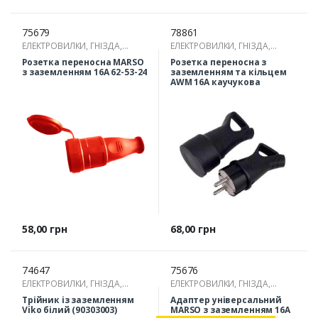
75679
78861
ЕЛЕКТРОВИЛКИ, ГНІЗДА,
ЕЛЕКТРОВИЛКИ, ГНІЗДА,
РОЗГАЛУЖУВАЧІ
РОЗГАЛУЖУВАЧІ
Розетка переносна MARSO
Розетка переносна з
з заземленням 16А 62-53-24
заземленням та кільцем
AWM 16А каучукова
Ціна
Ціна
58,00 грн
68,00 грн
74647
75676
ЕЛЕКТРОВИЛКИ, ГНІЗДА,
ЕЛЕКТРОВИЛКИ, ГНІЗДА,
РОЗГАЛУЖУВАЧІ
РОЗГАЛУЖУВАЧІ
Трійник із заземленням
Адаптер універсальний
Viko білий (90303003)
MARSO з заземленням 16А