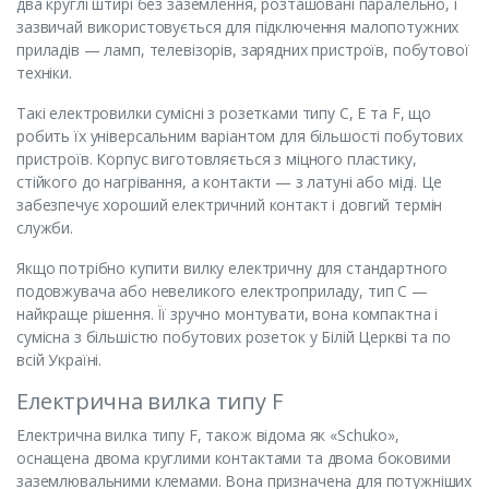
два круглі штирі без заземлення, розташовані паралельно, і
зазвичай використовується для підключення малопотужних
приладів — ламп, телевізорів, зарядних пристроїв, побутової
техніки.
Такі електровилки сумісні з розетками типу C, E та F, що
робить їх універсальним варіантом для більшості побутових
пристроїв. Корпус виготовляється з міцного пластику,
стійкого до нагрівання, а контакти — з латуні або міді. Це
забезпечує хороший електричний контакт і довгий термін
служби.
Якщо потрібно купити вилку електричну для стандартного
подовжувача або невеликого електроприладу, тип C —
найкраще рішення. Її зручно монтувати, вона компактна і
сумісна з більшістю побутових розеток у Білій Церкві та по
всій Україні.
Електрична вилка типу F
Електрична вилка типу F, також відома як «Schuko»,
оснащена двома круглими контактами та двома боковими
заземлювальними клемами. Вона призначена для потужніших