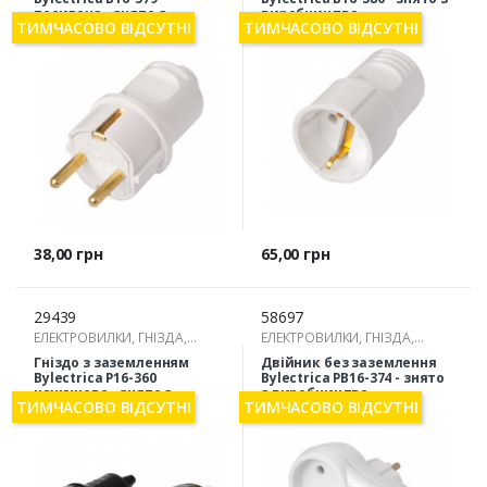
посилена - знято з
виробництва
ТИМЧАСОВО ВІДСУТНІ
ТИМЧАСОВО ВІДСУТНІ
виробництва
Ціна
Ціна
38,00 грн
65,00 грн
29439
58697
ЕЛЕКТРОВИЛКИ, ГНІЗДА,
ЕЛЕКТРОВИЛКИ, ГНІЗДА,
РОЗГАЛУЖУВАЧІ
РОЗГАЛУЖУВАЧІ
Гніздо з заземленням
Двійник без заземлення
Bylectrica Р16-360
Bylectrica РВ16-374 - знято
каучукове - знято з
з виробництва
ТИМЧАСОВО ВІДСУТНІ
ТИМЧАСОВО ВІДСУТНІ
виробництва