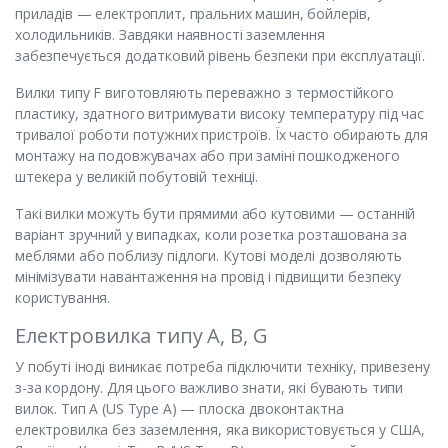
приладів — електроплит, пральних машин, бойлерів,
холодильників. Завдяки наявності заземлення
забезпечується додатковий рівень безпеки при експлуатації.
Вилки типу F виготовляють переважно з термостійкого
пластику, здатного витримувати високу температуру під час
тривалої роботи потужних пристроїв. Їх часто обирають для
монтажу на подовжувачах або при заміні пошкодженого
штекера у великій побутовій техніці.
Такі вилки можуть бути прямими або кутовими — останній
варіант зручний у випадках, коли розетка розташована за
меблями або поблизу підлоги. Кутові моделі дозволяють
мінімізувати навантаження на провід і підвищити безпеку
користування.
Електровилка типу A, B, G
У побуті іноді виникає потреба підключити техніку, привезену
з-за кордону. Для цього важливо знати, які бувають типи
вилок. Тип A (US Type A) — плоска двоконтактна
електровилка без заземлення, яка використовується у США,