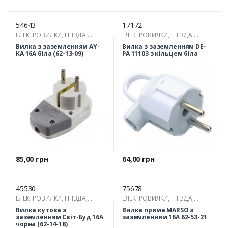
54643
17172
ЕЛЕКТРОВИЛКИ, ГНІЗДА,
ЕЛЕКТРОВИЛКИ, ГНІЗДА,
РОЗГАЛУЖУВАЧІ
РОЗГАЛУЖУВАЧІ
Вилка з заземленням AY-
Вилка з заземленням DE-
KA 16А біла (62-13-09)
PA 11103 з кільцем біла
Ціна
Ціна
85,00 грн
64,00 грн
45530
75678
ЕЛЕКТРОВИЛКИ, ГНІЗДА,
ЕЛЕКТРОВИЛКИ, ГНІЗДА,
РОЗГАЛУЖУВАЧІ
РОЗГАЛУЖУВАЧІ
Вилка кутова з
Вилка пряма MARSO з
заземленням Світ-Буд 16А
заземленням 16А 62-53-21
чорна (62-14-18)