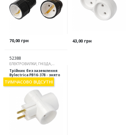
Ціна
70,00 грн
Ціна
43,00 грн
52388
ЕЛЕКТРОВИЛКИ, ГНІЗДА,
РОЗГАЛУЖУВАЧІ
Трійник без заземлення
Bylectrica РВ16-378 - знято
з виробництва
ТИМЧАСОВО ВІДСУТНІ