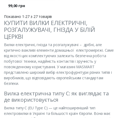
Ціна
99,00 грн
Показано 1-27 з 27 товарів
КУПИТИ ВИЛКИ ЕЛЕКТРИЧНІ,
РОЗГАЛУЖУВАЧІ, ГНІЗДА У БІЛІЙ
ЦЕРКВІ
Вилки електричні, гнізда та розгалужувачі – дрібні, але
критично важливі елементи домашньої електромережі. Саме
від якості цих комплектуючих залежить безпечна робота
побутової техніки, надійність контактів і зручність у
повсякденному користуванні. У магазині MASMART
представлено широкий вибір електрофурнітури різних типів і
виробників, що відповідають європейським стандартам
безпеки.
Вилка електрична типу C: як виглядає та
де використовується
Вилка типу C (EU Type C) — це найпоширеніший тип
електровилки в Україні та більшості країн Європи. Вона має