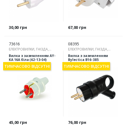
Ціна
Ціна
30,00 грн
67,00 грн
73616
08395
ЕЛЕКТРОВИЛКИ, ГНІЗДА,
ЕЛЕКТРОВИЛКИ, ГНІЗДА,
РОЗГАЛУЖУВАЧІ
РОЗГАЛУЖУВАЧІ
Вилка з заземленням AY-
Вилка з заземленням
KA 16А біла (62-13-04)
Bylectica В16-385
каучукова з кільцем
ТИМЧАСОВО ВІДСУТНІ
ТИМЧАСОВО ВІДСУТНІ
Ціна
Ціна
45,00 грн
76,00 грн