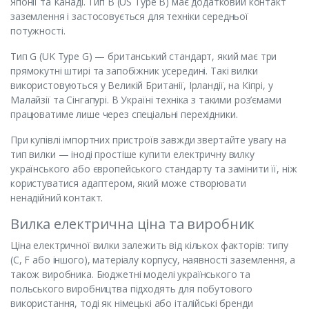
Японії та Канаді. Тип B (US Type B) має додатковий контакт
заземлення і застосовується для техніки середньої
потужності.
Тип G (UK Type G) — британський стандарт, який має три
прямокутні штирі та запобіжник усередині. Такі вилки
використовуються у Великій Британії, Ірландії, на Кіпрі, у
Малайзії та Сінгапурі. В Україні техніка з такими роз’ємами
працюватиме лише через спеціальні перехідники.
При купівлі імпортних пристроїв завжди звертайте увагу на
тип вилки — іноді простіше купити електричну вилку
українського або європейського стандарту та замінити її, ніж
користуватися адаптером, який може створювати
ненадійний контакт.
Вилка електрична ціна та виробник
Ціна електричної вилки залежить від кількох факторів: типу
(C, F або іншого), матеріалу корпусу, наявності заземлення, а
також виробника. Бюджетні моделі українського та
польського виробництва підходять для побутового
використання, тоді як німецькі або італійські бренди