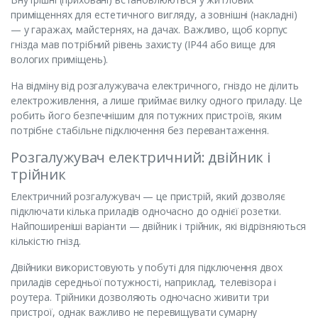
приміщеннях для естетичного вигляду, а зовнішні (накладні)
— у гаражах, майстернях, на дачах. Важливо, щоб корпус
гнізда мав потрібний рівень захисту (IP44 або вище для
вологих приміщень).
На відміну від розгалужувача електричного, гніздо не ділить
електроживлення, а лише приймає вилку одного приладу. Це
робить його безпечнішим для потужних пристроїв, яким
потрібне стабільне підключення без перевантаження.
Розгалужувач електричний: двійник і
трійник
Електричний розгалужувач — це пристрій, який дозволяє
підключати кілька приладів одночасно до однієї розетки.
Найпоширеніші варіанти — двійник і трійник, які відрізняються
кількістю гнізд.
Двійники використовують у побуті для підключення двох
приладів середньої потужності, наприклад, телевізора і
роутера. Трійники дозволяють одночасно живити три
пристрої, однак важливо не перевищувати сумарну