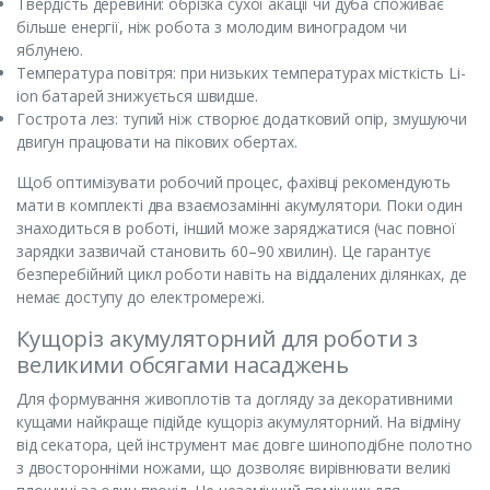
Твердість деревини: обрізка сухої акації чи дуба споживає
більше енергії, ніж робота з молодим виноградом чи
яблунею.
Температура повітря: при низьких температурах місткість Li-
ion батарей знижується швидше.
Гострота лез: тупий ніж створює додатковий опір, змушуючи
двигун працювати на пікових обертах.
Щоб оптимізувати робочий процес, фахівці рекомендують
мати в комплекті два взаємозамінні акумулятори. Поки один
знаходиться в роботі, інший може заряджатися (час повної
зарядки зазвичай становить 60–90 хвилин). Це гарантує
безперебійний цикл роботи навіть на віддалених ділянках, де
немає доступу до електромережі.
Кущоріз акумуляторний для роботи з
великими обсягами насаджень
Для формування живоплотів та догляду за декоративними
кущами найкраще підійде кущоріз акумуляторний. На відміну
від секатора, цей інструмент має довге шиноподібне полотно
з двосторонніми ножами, що дозволяє вирівнювати великі