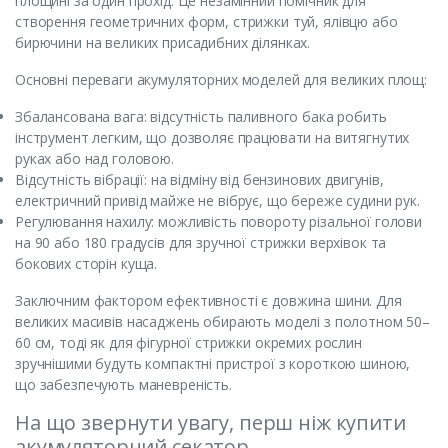
площині за один прохід. Це незамінний помічник для
створення геометричних форм, стрижки туй, ялівцю або
бирючини на великих присадибних ділянках.
Основні переваги акумуляторних моделей для великих площ:
Збалансована вага: відсутність паливного бака робить
інструмент легким, що дозволяє працювати на витягнутих
руках або над головою.
Відсутність вібрації: на відміну від бензинових двигунів,
електричний привід майже не вібрує, що береже судини рук.
Регулювання нахилу: можливість повороту різальної голови
на 90 або 180 градусів для зручної стрижки верхівок та
бокових сторін куща.
Заключним фактором ефективності є довжина шини. Для
великих масивів насаджень обирають моделі з полотном 50–
60 см, тоді як для фігурної стрижки окремих рослин
зручнішими будуть компактні пристрої з короткою шиною,
що забезпечують маневреність.
На що звернути увагу, перш ніж купити
акумуляторний секатор