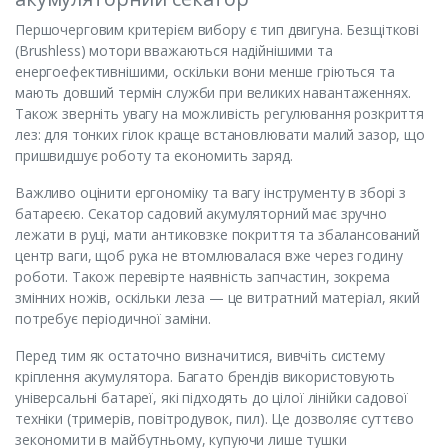
Першочерговим критерієм вибору є тип двигуна. Безщіткові
(Brushless) мотори вважаються надійнішими та
енергоефективнішими, оскільки вони менше гріються та
мають довший термін служби при великих навантаженнях.
Також зверніть увагу на можливість регулювання розкриття
лез: для тонких гілок краще встановлювати малий зазор, що
пришвидшує роботу та економить заряд.
Важливо оцінити ергономіку та вагу інструменту в зборі з
батареєю. Секатор садовий акумуляторний має зручно
лежати в руці, мати антиковзке покриття та збалансований
центр ваги, щоб рука не втомлювалася вже через годину
роботи. Також перевірте наявність запчастин, зокрема
змінних ножів, оскільки леза — це витратний матеріал, який
потребує періодичної заміни.
Перед тим як остаточно визначитися, вивчіть систему
кріплення акумулятора. Багато брендів використовують
універсальні батареї, які підходять до цілої лінійки садової
техніки (тримерів, повітродувок, пил). Це дозволяє суттєво
зекономити в майбутньому, купуючи лише тушки