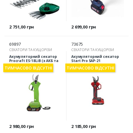
Ціна
Ціна
2 751,00 грн
2 699,00 грн
69897
73675
СЕКАТОРИ ТА КУЩОРІЗИ
СЕКАТОРИ ТА КУЩОРІЗИ
Акумуляторний секатор
Акумуляторний секатор
Procraft ES-18LiB (з АКБ та
Start Pro SAP-21
З/П)
ТИМЧАСОВО ВІДСУТНІ
ТИМЧАСОВО ВІДСУТНІ
Ціна
Ціна
2 980,00 грн
2 185,00 грн