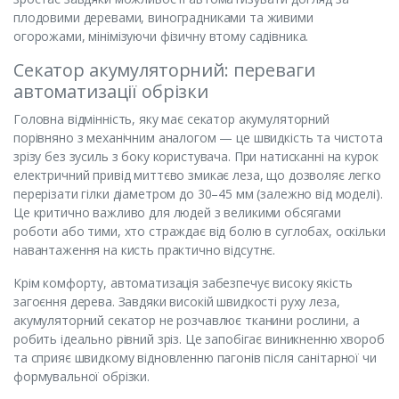
плодовими деревами, виноградниками та живими
огорожами, мінімізуючи фізичну втому садівника.
Секатор акумуляторний: переваги
автоматизації обрізки
Головна відмінність, яку має секатор акумуляторний
порівняно з механічним аналогом — це швидкість та чистота
зрізу без зусиль з боку користувача. При натисканні на курок
електричний привід миттєво змикає леза, що дозволяє легко
перерізати гілки діаметром до 30–45 мм (залежно від моделі).
Це критично важливо для людей з великими обсягами
роботи або тими, хто страждає від болю в суглобах, оскільки
навантаження на кисть практично відсутнє.
Крім комфорту, автоматизація забезпечує високу якість
загоєння дерева. Завдяки високій швидкості руху леза,
акумуляторний секатор не розчавлює тканини рослини, а
робить ідеально рівний зріз. Це запобігає виникненню хвороб
та сприяє швидкому відновленню пагонів після санітарної чи
формувальної обрізки.