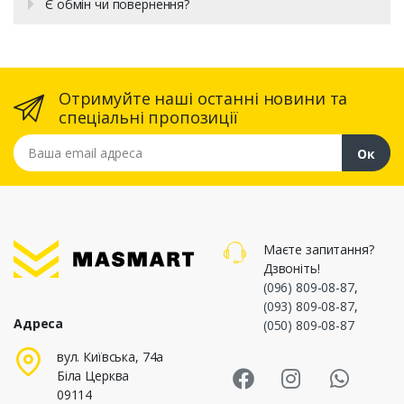
Є обмін чи повернення?
Отримуйте наші останні новини та
спеціальні пропозиції
Ваша email адреса
Ок
Маєте запитання?
Дзвоніть!
(096) 809-08-87
,
(093) 809-08-87
,
Адреса
(050) 809-08-87
Masmart Face
Masmart I
Masm
вул. Київська, 74а
Біла Церква
09114