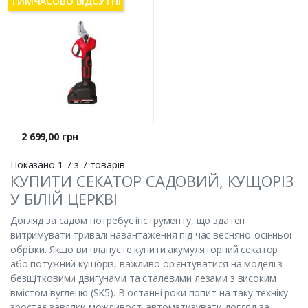
ТИМЧАСОВО ВІДСУТНІ
Ціна
2 699,00 грн
Показано 1-7 з 7 товарів
КУПИТИ СЕКАТОР САДОВИЙ, КУЩОРІЗ
У БІЛІЙ ЦЕРКВІ
Догляд за садом потребує інструменту, що здатен
витримувати тривалі навантаження під час весняно-осінньої
обрізки. Якщо ви плануєте купити акумуляторний секатор
або потужний кущоріз, важливо орієнтуватися на моделі з
безщітковими двигунами та сталевими лезами з високим
вмістом вуглецю (SK5). В останні роки попит на таку техніку
зростає завдяки можливості автоматизувати догляд за