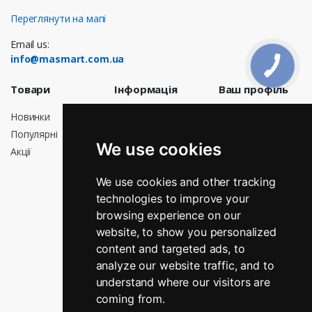
Переглянути на мапі
Email us:
info@masmart.com.ua
Товари
Інформація
Ваш профіль
Новинки
Доставка
Особисті дані
Популярні
Договір
Замовлення
We use cookies
публічної
Акції
Кредитні
оферти
квитанції
Про нас
We use cookies and other tracking
Адреси
technologies to improve your
Оплата
Мої сповіщення
browsing experience on our
Повернення і
обмін
website, to show you personalized
Графік роботи
content and targeted ads, to
analyze our website traffic, and to
Зв’яжіться з
нами
understand where our visitors are
Магазини
coming from.