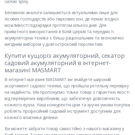
силою зрізу.
Бензинові аналоги залишаються актуальними лише для
лісових господарств або паркових зон, де немає жодної
можливості підзарядки протягом кількох днів. Для
приватного використання в Білій Церкві та передмісті
акумуляторна техніка є більш раціональним та економічно
вигідним вибором у довгостроковій перспективі.
Купити кущоріз акумуляторний, секатор
садовий акумуляторний в інтернет-
магазині MASMART
В інтернет-магазині MASMART ви знайдете широкий
асортимент садової техніки, що пройшла ретельну перевірку
на надійність. Ми пропонуємо тільки товар з гарантією якості
від перевірених виробників, що забезпечує довговічність
кожного вузла. Наші конкурентні ціни та зручні умови покупки
роблять професійний садовий інструмент доступним для
кожного власника ділянки.
Ви можете забрати товар самостійно з нашого магазину у
Білій Церкві. Також ми організуємо швидке відправлення