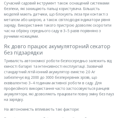
Сучасний садовий інструмент також оснащений системами
безпеки, які захищають пальці користувача. Більшість
моделей мають датчики, що блокують леза при контакті з
металом або шкірою, а також світлодіодні індикатори рівня
заряду. Використання такого пристрою дозволяє скоротити
час на обрізку середнього саду в 3–5 разів порівняно з
ручними ножицями.
Як довго працює акумуляторний секатор
без підзарядки
Тривалість автономної роботи безпосередньо залежить від
ємності батареї та інтенсивності експлуатації. Зазвичай
стандартний літій-іонний акумулятор ємністю 2.0 Аг
забезпечує від 2000 до 3000 безперервних зрізів, що
еквівалентно 3–4 годинам активної роботи в саду. Для
професійного використання часто застосовуються ранцеві
акумулятори, які дозволяють працювати повну зміну без пауз
на зарядку.
На автономність впливають такі фактори: