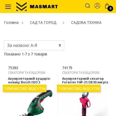
Account
0
Masmart
Головна
САД ТА ГОРОД
САДОВА ТЕХНІКА
Показано 1-7 з 7 товарів
75383
74179
СЕКАТОРИ ТА КУЩОРІЗИ
СЕКАТОРИ ТА КУЩОРІЗИ
Акумуляторний кущоріз-
Акумуляторний секатор
ножиці Bosch ISIO 3
Forester FAP-21/28 30 мм різ
0600833108
ТИМЧАСОВО ВІДСУТНІ
ТИМЧАСОВО ВІДСУТНІ