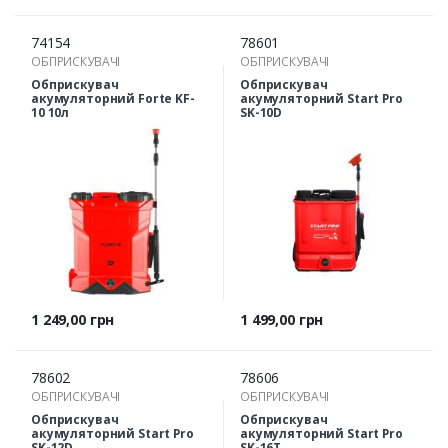
74154
78601
ОБПРИСКУВАЧІ
ОБПРИСКУВАЧІ
Обприскувач
Обприскувач
акумуляторний Forte KF-
акумуляторний Start Pro
10 10л
SK-10D
Ціна
Ціна
1 249,00 грн
1 499,00 грн
78602
78606
ОБПРИСКУВАЧІ
ОБПРИСКУВАЧІ
Обприскувач
Обприскувач
акумуляторний Start Pro
акумуляторний Start Pro
SK-12D
SK-16T