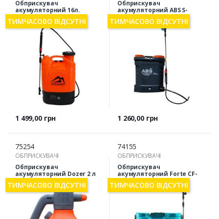
Обприскувач
Обприскувач
акумуляторний 16л.
акумуляторний ABS S-
Vulkan HY-16L, 12В, 8Ач
12000 (SP) 12 л
ТИМЧАСОВО ВІДСУТНІ
ТИМЧАСОВО ВІДСУТНІ
Ціна
Ціна
1 499,00 грн
1 260,00 грн
75254
74155
ОБПРИСКУВАЧІ
ОБПРИСКУВАЧІ
Обприскувач
Обприскувач
акумуляторний Dozer 2 л
акумуляторний Forte CF-
16 PRO 16л
ТИМЧАСОВО ВІДСУТНІ
ТИМЧАСОВО ВІДСУТНІ