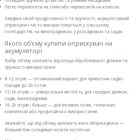
Оснащені зручною штангою та різними насадками.
Легко переносити на спині або перевозити на колесах.
Завдяки своїй продуктивності та зручності, акумуляторний
оприскувач часто використовується у сільському
господарстві, на виноградниках, у розсадниках та садах.
Якого об’єму купити оприскувач на
акумуляторі
Вибір об’єму залежить від площі оброблюваної ділянки та
зручності використання:
8-12 літрів — оптимальний варіант для приватних садів і
городів до 20 соток.
12-16 літрів — універсальна місткість для середніх ділянок,
садів, виноградників.
16-20 літрів і більше — для великих полів, тепличних
комплексів або професійного використання.
Зважайте, що від об’єму залежить вага обприскувача —
більший бак складніше носити на плечах.