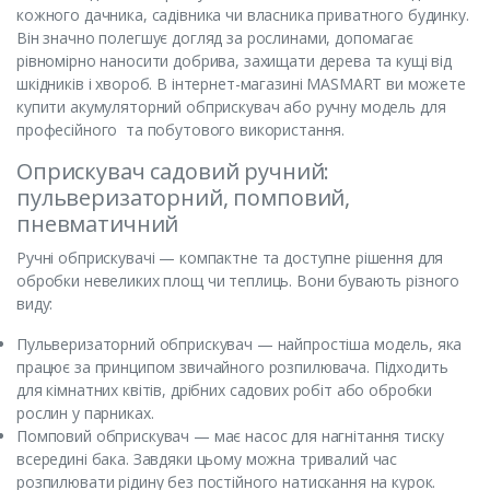
кожного дачника, садівника чи власника приватного будинку.
Він значно полегшує догляд за рослинами, допомагає
рівномірно наносити добрива, захищати дерева та кущі від
шкідників і хвороб. В інтернет-магазині MASMART ви можете
купити акумуляторний обприскувач або ручну модель для
професійного та побутового використання.
Оприскувач садовий ручний:
пульверизаторний, помповий,
пневматичний
Ручні обприскувачі — компактне та доступне рішення для
обробки невеликих площ чи теплиць. Вони бувають різного
виду:
Пульверизаторний обприскувач — найпростіша модель, яка
працює за принципом звичайного розпилювача. Підходить
для кімнатних квітів, дрібних садових робіт або обробки
рослин у парниках.
Помповий обприскувач — має насос для нагнітання тиску
всередині бака. Завдяки цьому можна тривалий час
розпилювати рідину без постійного натискання на курок.