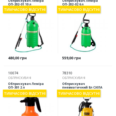
Обприскувач Леміра
Обприскувач Леміра
ОП-202-01 10 л
ОП-202-02 6 л
ТИМЧАСОВО ВІДСУТНІ
ТИМЧАСОВО ВІДСУТНІ
Ціна
Ціна
480,00 грн
559,00 грн
10074
78310
ОБПРИСКУВАЧІ
ОБПРИСКУВАЧІ
Обприскувач Леміра
Обприскувач
ОП-301 2 л
пневматичний 8л СИЛА
(550913)
ТИМЧАСОВО ВІДСУТНІ
ТИМЧАСОВО ВІДСУТНІ