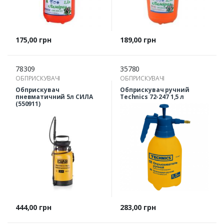
Ціна
Ціна
175,00 грн
189,00 грн
78309
35780
ОБПРИСКУВАЧІ
ОБПРИСКУВАЧІ
Обприскувач
Обприскувач ручний
пневматичний 5л СИЛА
Technics 72-247 1,5 л
(550911)
Ціна
Ціна
444,00 грн
283,00 грн