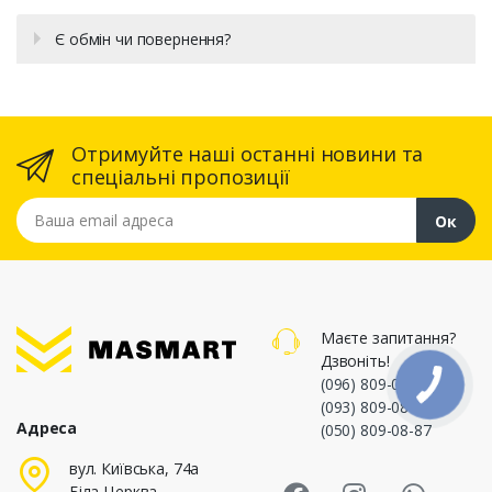
Є обмін чи повернення?
Отримуйте наші останні новини та
спеціальні пропозиції
Ваша email адреса
Ок
Маєте запитання?
Дзвоніть!
(096) 809-08-87
,
(093) 809-08-87
,
Адреса
(050) 809-08-87
Masmart Face
Masmart I
Masm
вул. Київська, 74а
Біла Церква