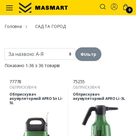
Account
0
Masmart
Головна
САД ТА ГОРОД
Фільтр
Показано 1-36 з 36 товарів
77778
75255
ОБПРИСКУВАЧІ
ОБПРИСКУВАЧІ
Обприскувач
Обприскувач
акумуляторний APRO 5л Li-
акумуляторний APRO Li-3L
5L