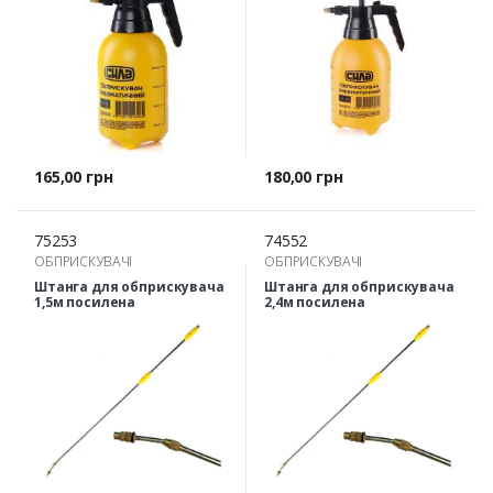
Ціна
Ціна
165,00 грн
180,00 грн
75253
74552
ОБПРИСКУВАЧІ
ОБПРИСКУВАЧІ
Штанга для обприскувача
Штанга для обприскувача
1,5м посилена
2,4м посилена