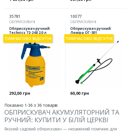
35781
10077
ОБПРИСКУВАЧІ
ОБПРИСКУВАЧІ
Обприскувач ручний
Обприскувач ручний
Technics 72-248 2,0 л
Леміра ОГ-301
ТИМЧАСОВО ВІДСУТНІ
ТИМЧАСОВО ВІДСУТНІ
Ціна
Ціна
292,00 грн
60,00 грн
Показано 1-36 з 36 товарів
ОБПРИСКУВАЧ АКУМУЛЯТОРНИЙ ТА
РУЧНИЙ: КУПИТИ У БІЛІЙ ЦЕРКВІ
Якісний садовий обприскувач — незамінний помічник для