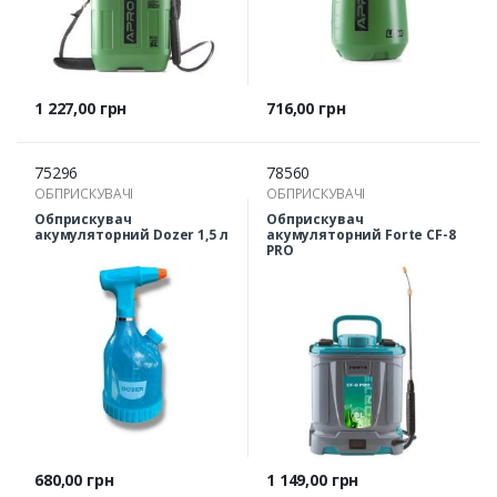
Ціна
Ціна
1 227,00 грн
716,00 грн
75296
78560
ОБПРИСКУВАЧІ
ОБПРИСКУВАЧІ
Обприскувач
Обприскувач
акумуляторний Dozer 1,5 л
акумуляторний Forte CF-8
PRO
Ціна
Ціна
680,00 грн
1 149,00 грн