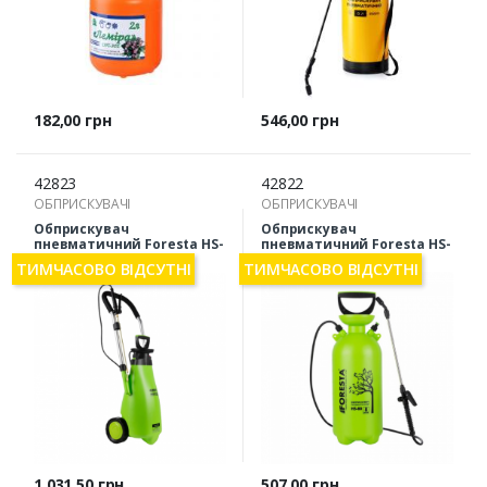
Ціна
Ціна
182,00 грн
546,00 грн
42823
42822
ОБПРИСКУВАЧІ
ОБПРИСКУВАЧІ
Обприскувач
Обприскувач
пневматичний Foresta HS-
пневматичний Foresta HS-
125
80
ТИМЧАСОВО ВІДСУТНІ
ТИМЧАСОВО ВІДСУТНІ
Ціна
Ціна
1 031,50 грн
507,00 грн