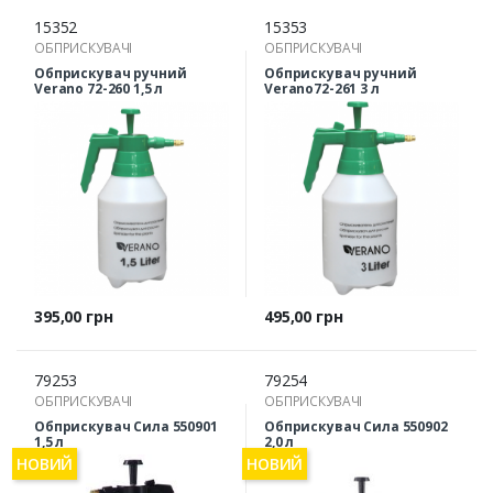
15352
15353
ОБПРИСКУВАЧІ
ОБПРИСКУВАЧІ
Обприскувач ручний
Обприскувач ручний
Verano 72-260 1,5 л
Verano72-261 3 л
Ціна
Ціна
395,00 грн
495,00 грн
79253
79254
ОБПРИСКУВАЧІ
ОБПРИСКУВАЧІ
Обприскувач Сила 550901
Обприскувач Сила 550902
1,5 л
2,0 л
НОВИЙ
НОВИЙ