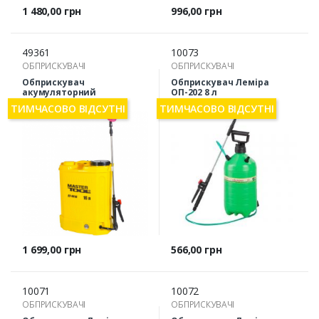
Ціна
Ціна
1 480,00 грн
996,00 грн
49361
10073
ОБПРИСКУВАЧІ
ОБПРИСКУВАЧІ
Обприскувач
Обприскувач Леміра
акумуляторний
ОП-202 8 л
MasterTool 92-9616 16 л
ТИМЧАСОВО ВІДСУТНІ
ТИМЧАСОВО ВІДСУТНІ
Ціна
Ціна
1 699,00 грн
566,00 грн
10071
10072
ОБПРИСКУВАЧІ
ОБПРИСКУВАЧІ