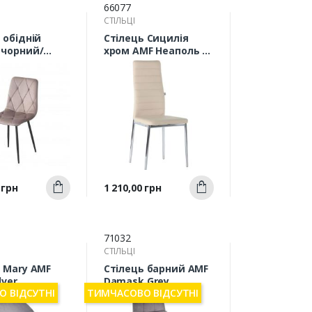
66077
СТІЛЬЦІ
 обідній
Стілець Сицилія
 чорний/
хром AMF Неаполь N-
бежевий
17 (210349)
Швидкий
Швидкий
Ціна
 грн
1 210,00 грн
Купити
Купити
ерегляд
перегляд
71032
СТІЛЬЦІ
 Mary AMF
Стілець барний AMF
lver
Damask Grey
 ВІДСУТНІ
ТИМЧАСОВО ВІДСУТНІ