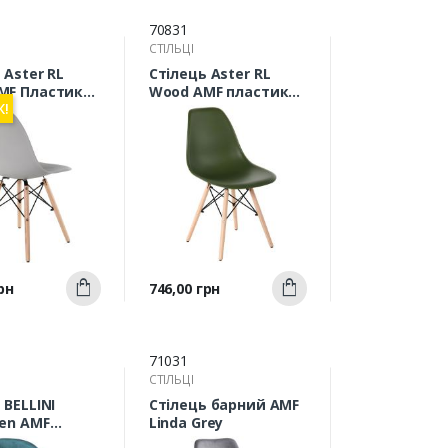
70831
СТІЛЬЦІ
 Aster RL
Стілець Aster RL
MF Пластик
Wood AMF пластик
Ж!
547527)
хакі
Швидкий
Швидкий
Ціна
рн
746,00 грн
Купити
Купити
ерегляд
перегляд
71031
СТІЛЬЦІ
 BELLINI
Стілець барний AMF
een AMF
Linda Grey
)