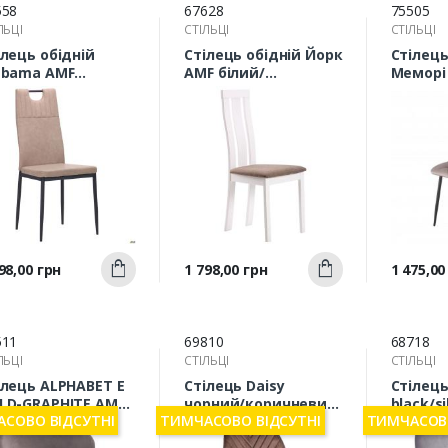
558
67628
75505
ЛЬЦІ
СТІЛЬЦІ
СТІЛЬЦІ
ілець обідній
Стілець обідній Йорк
Стілець
abama AMF
AMF білий/
Меморі
рний/нубук
коричневий
велюр 
пучино
Швидкий
Швидкий
а
Ціна
Ціна
98,00 грн
1 798,00 грн
1 475,00
Купити
Купити
перегляд
перегляд
п
511
69810
68718
ЛЬЦІ
СТІЛЬЦІ
СТІЛЬЦІ
ілець ALPHABET E
Стілець Daisy
Стілець
LD-GRAPHITE AMF
чорний/коричневий
black/si
СОВО ВІДСУТНІ
ТИМЧАСОВО ВІДСУТНІ
ТИМЧАСОВО
5711)
вельвет AMF