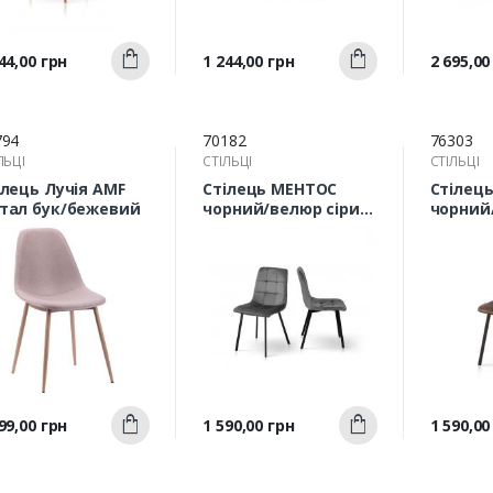
Швидкий
Швидкий
а
Ціна
Ціна
44,00 грн
1 244,00 грн
2 695,00
Купити
Купити
перегляд
перегляд
п
794
70182
76303
ЛЬЦІ
СТІЛЬЦІ
СТІЛЬЦІ
ілець Лучія AMF
Стілець МЕНТОС
Стілец
тал бук/бежевий
чорний/велюр сірий
чорний
МіксМеблі
табакк
Швидкий
Швидкий
а
Ціна
Ціна
99,00 грн
1 590,00 грн
1 590,00
Купити
Купити
перегляд
перегляд
п