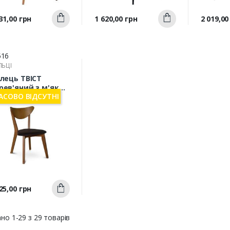
Швидкий
Швидкий
а
Ціна
Ціна
31,00 грн
1 620,00 грн
2 019,00
Купити
Купити
перегляд
перегляд
п
516
ЛЬЦІ
ілець ТВІСТ
рев'яний з м'яким
СОВО ВІДСУТНІ
дінням ясен
Швидкий
а
25,00 грн
Купити
перегляд
но 1-29 з 29 товарів