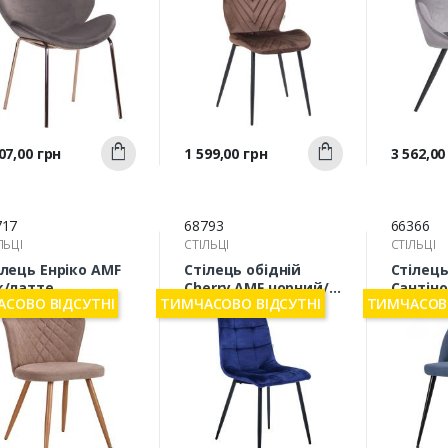
Швидкий
Швидкий
а
Ціна
Ціна
07,00 грн
1 599,00 грн
3 562,00
Купити
Купити
перегляд
перегляд
п
717
68793
66366
ЛЬЦІ
СТІЛЬЦІ
СТІЛЬЦІ
ілець Енріко AMF
Стілець обідній
Стілець
к/латте
Cherry AMF чорний/
Сантіно
СОВО ВІДСУТНІ
ТИМЧАСОВО ВІДСУТНІ
ТИМЧАСОВО
синій
океан 