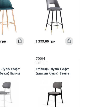
Швидкий
Швидкий
Ціна
 грн
3 399,00 грн
Купити
Купити
ерегляд
перегляд
76004
СТІЛЬЦІ
ь Лула Софт
Стілець Лула Софт
бука) Білий
(масив бука) Венге