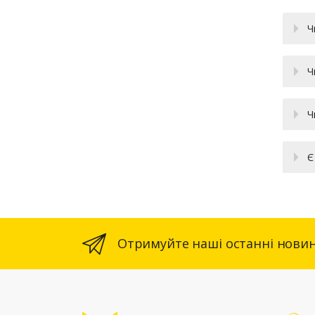
Ч
Ч
Ч
Є
Отримуйте наші останні новин