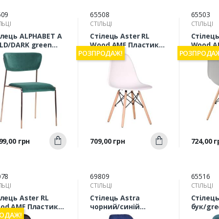
509
65508
65503
ЛЬЦІ
СТІЛЬЦІ
СТІЛЬЦІ
ілець ALPHABET A
Стілець Aster RL
Стілець
LD/DARK green
Wood AMF Пластик
Wood A
РОЗПРОДАЖ!
РОЗПРОДА
F (545704)
білий (545914)
сірий (
Швидкий
Швидкий
а
Ціна
Ціна
99,00 грн
709,00 грн
724,00 г
Купити
Купити
перегляд
перегляд
п
078
69809
65516
ЛЬЦІ
СТІЛЬЦІ
СТІЛЬЦІ
ілець Aster RL
Стілець Astra
Стілець
od AMF Пластик
чорний/синій
бук/gr
ОДАЖ!
рний (545915)
вельвет AMF
(545882