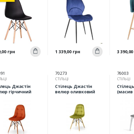
Швидкий
Швидкий
а
Ціна
Ціна
,00 грн
1 339,00 грн
3 390,00
Купити
Купити
перегляд
перегляд
п
391
70273
76003
ЛЬЦІ
СТІЛЬЦІ
СТІЛЬЦІ
ілець Джастін
Стілець Джастін
Стілец
люр гірчичний
велюр оливковий
(масив 