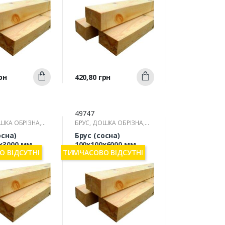
Швидкий
Швидкий
Ціна
рн
420,80 грн
Купити
Купити
ерегляд
перегляд
49747
ШКА ОБРІЗНА,
БРУС, ДОШКА ОБРІЗНА,
РЕЙКА
осна)
Брус (сосна)
х3000 мм
100х100х6000 мм
 ВІДСУТНІ
ТИМЧАСОВО ВІДСУТНІ