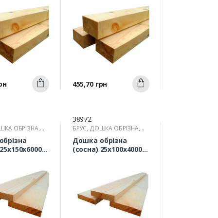
Швидкий
Швидкий
Ціна
рн
455,70 грн
Купити
Купити
ерегляд
перегляд
38972
ШКА ОБРІЗНА,
БРУС, ДОШКА ОБРІЗНА,
РЕЙКА
обрізна
Дошка обрізна
(сосна) 25х100х4000
мм