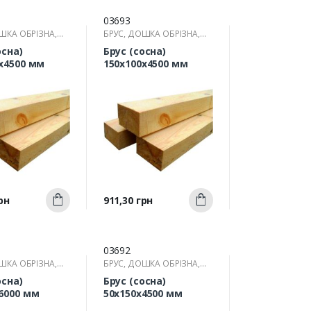
03693
ШКА ОБРІЗНА,
БРУС, ДОШКА ОБРІЗНА,
РЕЙКА
осна)
Брус (сосна)
х4500 мм
150х100х4500 мм
Швидкий
Швидкий
Ціна
рн
911,30 грн
Купити
Купити
ерегляд
перегляд
03692
ШКА ОБРІЗНА,
БРУС, ДОШКА ОБРІЗНА,
РЕЙКА
осна)
Брус (сосна)
6000 мм
50х150х4500 мм