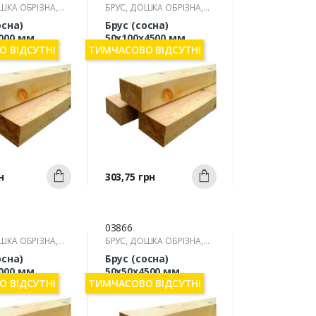
ШКА ОБРІЗНА,
БРУС, ДОШКА ОБРІЗНА,
РЕЙКА
осна)
Брус (сосна)
000 мм
50х100х4500 мм
 ВІДСУТНІ
ТИМЧАСОВО ВІДСУТНІ
Швидкий
Швидкий
Ціна
н
303,75 грн
Купити
Купити
ерегляд
перегляд
03866
ШКА ОБРІЗНА,
БРУС, ДОШКА ОБРІЗНА,
РЕЙКА
осна)
Брус (сосна)
000 мм
50х50х4500 мм
 ВІДСУТНІ
ТИМЧАСОВО ВІДСУТНІ