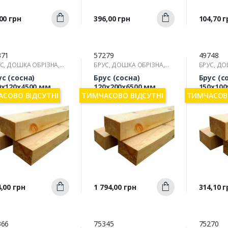
Швидкий
Швидкий
а
Ціна
Ціна
00 грн
396,00 грн
104,70 г
Купити
Купити
перегляд
перегляд
п
371
57279
49748
С, ДОШКА ОБРІЗНА,
БРУС, ДОШКА ОБРІЗНА,
БРУС, ДО
КА
РЕЙКА
РЕЙКА
ус (сосна)
Брус (сосна)
Брус (с
0х120х4500 мм
120х200х6500 мм
150х100
СОВО ВІДСУТНІ
ТИМЧАСОВО ВІДСУТНІ
ТИМЧАСОВО
Швидкий
Швидкий
а
Ціна
Ціна
,00 грн
1 794,00 грн
314,10 г
Купити
Купити
перегляд
перегляд
п
366
75345
75270