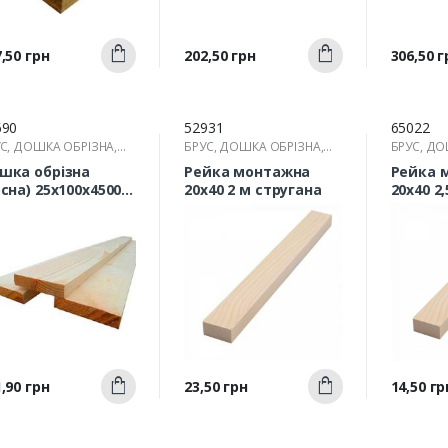
Швидкий
Швидкий
а
Ціна
Ціна
,50 грн
202,50 грн
306,50 г
Купити
Купити
перегляд
перегляд
п
690
52931
65022
С, ДОШКА ОБРІЗНА,
БРУС, ДОШКА ОБРІЗНА,
БРУС, ДО
КА
РЕЙКА
РЕЙКА
шка обрізна
Рейка монтажна
Рейка 
осна) 25х100х4500
20х40 2 м стругана
20х40 2,
м
струга
Швидкий
Швидкий
а
Ціна
Ціна
,90 грн
23,50 грн
14,50 гр
Купити
Купити
перегляд
перегляд
п