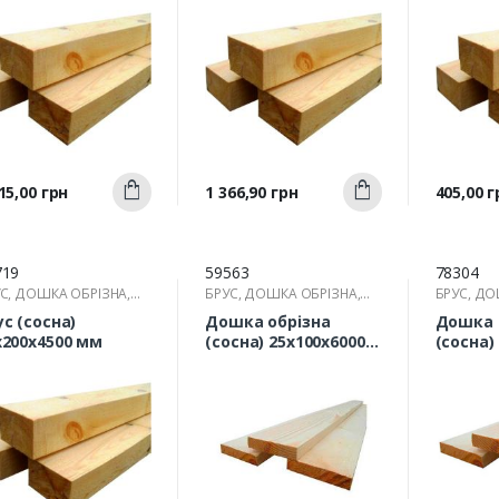
Швидкий
Швидкий
а
Ціна
Ціна
15,00 грн
1 366,90 грн
405,00 г
Купити
Купити
перегляд
перегляд
п
719
59563
78304
С, ДОШКА ОБРІЗНА,
БРУС, ДОШКА ОБРІЗНА,
БРУС, ДО
КА
РЕЙКА
РЕЙКА
ус (сосна)
Дошка обрізна
Дошка 
х200х4500 мм
(сосна) 25х100х6000
(сосна) 25х150х6000
мм
мм