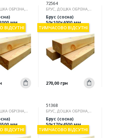
72564
ШКА ОБРІЗНА,
БРУС, ДОШКА ОБРІЗНА,
РЕЙКА
осна)
Брус (сосна)
3000 мм
50х100х4000 мм
 ВІДСУТНІ
ТИМЧАСОВО ВІДСУТНІ
Швидкий
Швидкий
Ціна
н
270,00 грн
Купити
Купити
ерегляд
перегляд
51368
ШКА ОБРІЗНА,
БРУС, ДОШКА ОБРІЗНА,
РЕЙКА
осна)
Брус (сосна)
6500 мм
50х170х4500 мм
 ВІДСУТНІ
ТИМЧАСОВО ВІДСУТНІ