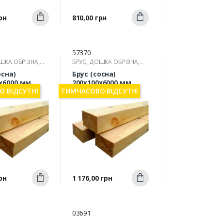
Швидкий
Швидкий
Ціна
рн
810,00 грн
Купити
Купити
ерегляд
перегляд
57370
ШКА ОБРІЗНА,
БРУС, ДОШКА ОБРІЗНА,
РЕЙКА
осна)
Брус (сосна)
х6000 мм
200х100х6000 мм
 ВІДСУТНІ
ТИМЧАСОВО ВІДСУТНІ
Швидкий
Швидкий
Ціна
рн
1 176,00 грн
Купити
Купити
ерегляд
перегляд
03691