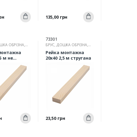
Швидкий
Швидкий
Ціна
рн
135,00 грн
Купити
Купити
ерегляд
перегляд
73301
ШКА ОБРІЗНА,
БРУС, ДОШКА ОБРІЗНА,
РЕЙКА
монтажна
Рейка монтажна
5 м не
20х40 2,5 м стругана
на
Швидкий
Швидкий
Ціна
н
23,50 грн
Купити
Купити
ерегляд
перегляд