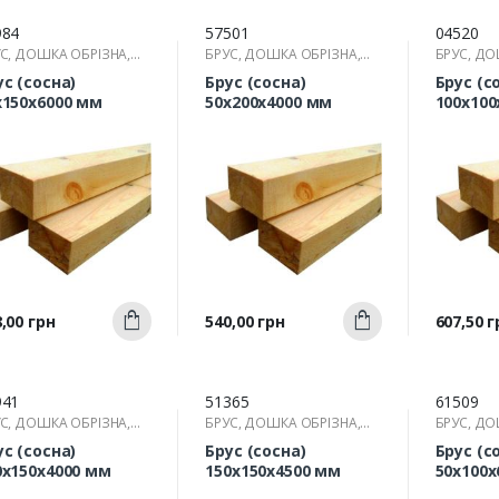
984
57501
04520
С, ДОШКА ОБРІЗНА,
БРУС, ДОШКА ОБРІЗНА,
БРУС, ДО
КА
РЕЙКА
РЕЙКА
ус (сосна)
Брус (сосна)
Брус (с
х150х6000 мм
50х200х4000 мм
100х100
Швидкий
Швидкий
а
Ціна
Ціна
,00 грн
540,00 грн
607,50 г
Купити
Купити
перегляд
перегляд
п
941
51365
61509
С, ДОШКА ОБРІЗНА,
БРУС, ДОШКА ОБРІЗНА,
БРУС, ДО
КА
РЕЙКА
РЕЙКА
ус (сосна)
Брус (сосна)
Брус (с
0х150х4000 мм
150х150х4500 мм
50х100х