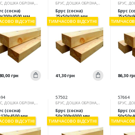
С, ДОШКА ОБРІЗНА,
БРУС, ДОШКА ОБРІЗНА,
БРУС, ДО
КА
РЕЙКА
РЕЙКА
ус (сосна)
Брус (сосна)
Брус (с
0х200х4500 мм
25х50х3000 мм
25х50х6
СОВО ВІДСУТНІ
ТИМЧАСОВО ВІДСУТНІ
ТИМЧАСОВО
Швидкий
Швидкий
а
Ціна
Ціна
80,00 грн
41,30 грн
86,30 гр
Купити
Купити
перегляд
перегляд
п
694
57502
57664
С, ДОШКА ОБРІЗНА,
БРУС, ДОШКА ОБРІЗНА,
БРУС, ДО
КА
РЕЙКА
РЕЙКА
ус (сосна)
Брус (сосна)
Брус (с
х120х4500 мм
50х200х6000 мм
50х50х4
СОВО ВІДСУТНІ
ТИМЧАСОВО ВІДСУТНІ
ТИМЧАСОВО