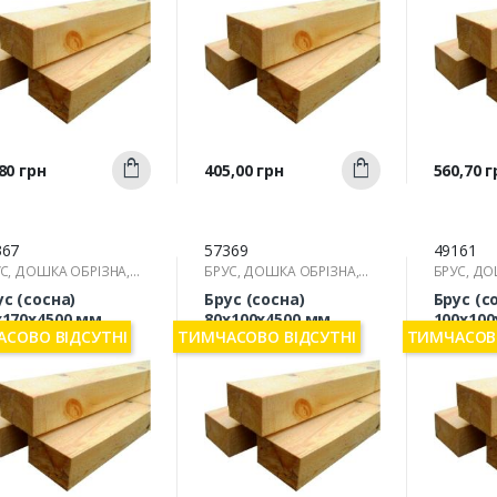
Швидкий
Швидкий
а
Ціна
Ціна
80 грн
405,00 грн
560,70 г
Купити
Купити
перегляд
перегляд
п
367
57369
49161
С, ДОШКА ОБРІЗНА,
БРУС, ДОШКА ОБРІЗНА,
БРУС, ДО
КА
РЕЙКА
РЕЙКА
ус (сосна)
Брус (сосна)
Брус (с
х170х4500 мм
80х100х4500 мм
100х100
СОВО ВІДСУТНІ
ТИМЧАСОВО ВІДСУТНІ
ТИМЧАСОВО