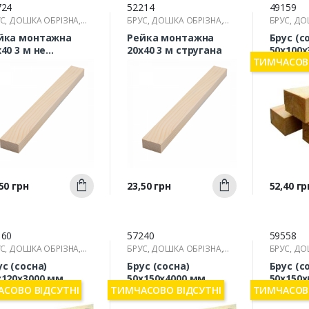
724
52214
49159
С, ДОШКА ОБРІЗНА,
БРУС, ДОШКА ОБРІЗНА,
БРУС, ДО
КА
РЕЙКА
РЕЙКА
йка монтажна
Рейка монтажна
Брус (с
х40 3 м не
20х40 3 м стругана
50х100х
ТИМЧАСОВО
ругана
Швидкий
Швидкий
а
Ціна
Ціна
50 грн
23,50 грн
52,40 гр
Купити
Купити
перегляд
перегляд
п
160
57240
59558
С, ДОШКА ОБРІЗНА,
БРУС, ДОШКА ОБРІЗНА,
БРУС, ДО
КА
РЕЙКА
РЕЙКА
ус (сосна)
Брус (сосна)
Брус (с
х120х3000 мм
50х150х4000 мм
50х150х
СОВО ВІДСУТНІ
ТИМЧАСОВО ВІДСУТНІ
ТИМЧАСОВО