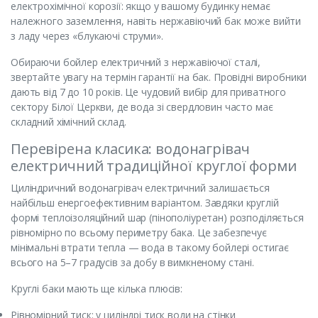
електрохімічної корозії: якщо у вашому будинку немає
належного заземлення, навіть нержавіючий бак може вийти
з ладу через «блукаючі струми».
Обираючи бойлер електричний з нержавіючої сталі,
звертайте увагу на термін гарантії на бак. Провідні виробники
дають від 7 до 10 років. Це чудовий вибір для приватного
сектору Білої Церкви, де вода зі свердловин часто має
складний хімічний склад.
Перевірена класика: водонагрівач
електричний традиційної круглої форми
Циліндричний водонагрівач електричний залишається
найбільш енергоефективним варіантом. Завдяки круглій
формі теплоізоляційний шар (пінополіуретан) розподіляється
рівномірно по всьому периметру бака. Це забезпечує
мінімальні втрати тепла — вода в такому бойлері остигає
всього на 5–7 градусів за добу в вимкненому стані.
Круглі баки мають ще кілька плюсів:
Рівномірний тиск: у циліндрі тиск води на стінки