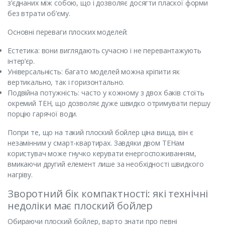
з’єднаних між собою, що і дозволяє досягти пласкої форми
без втрати об’єму.
Основні переваги плоских моделей:
Естетика: вони виглядають сучасно і не перевантажують
інтер’єр.
Універсальність: багато моделей можна кріпити як
вертикально, так і горизонтально.
Подвійна потужність: часто у кожному з двох баків стоїть
окремий ТЕН, що дозволяє дуже швидко отримувати першу
порцію гарячої води.
Попри те, що на такий плоский бойлер ціна вища, він є
незамінним у смарт-квартирах. Завдяки двом ТЕНам
користувач може гнучко керувати енергоспоживанням,
вмикаючи другий елемент лише за необхідності швидкого
нагріву.
Зворотний бік компактності: які технічні
недоліки має плоский бойлер
Обираючи плоский бойлер, варто знати про певні