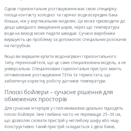
Однак горизонтальне розташування має свою специфіку:
площа контакту холодної та гарячої води всередині бака
більша, ніж у вертикальних моделях. Це може призводити до
дещо швидшого змішування шарів, через що температура
води на виході може падати швидше. Сучасні виробники
вирішують цю проблему за допомогою спеціальних розсікачів
на патрубках.
Якщо ви вирішили купити водонагрівач горизонтального
типу, переконайтеся, що це саме спеціалізована модель, а не
універсальна. Спеціалізовані горизонтальні пристрої мають
оптимізоване розташування ТЕНа та термостата, що
забезпечує коректну роботу датчиків температури.
Плоскі бойлери – сучасне рішення для
обмежених просторів
Для сучасних інтер’єрів у стилі мінімалізм ідеально підходять
плоскі бойлери. Їхня глибина часто не перевищує 25–30 см,
що дозволяє сховати пристрій у неглибоку шафу або нішу.
Конструктивно такий пристрій складається з двох баків,