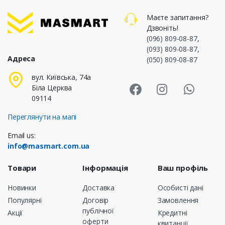
Маєте запитання?
Дзвоніть!
(096) 809-08-87
,
(093) 809-08-87
,
Адреса
(050) 809-08-87
Masmart Face
Masmart I
Masm
вул. Київська, 74а
Біла Церква
09114
Переглянути на мапі
Email us:
info@masmart.com.ua
Товари
Інформація
Ваш профіль
Новинки
Доставка
Особисті дані
Популярні
Договір
Замовлення
публічної
Акції
Кредитні
оферти
квитанції