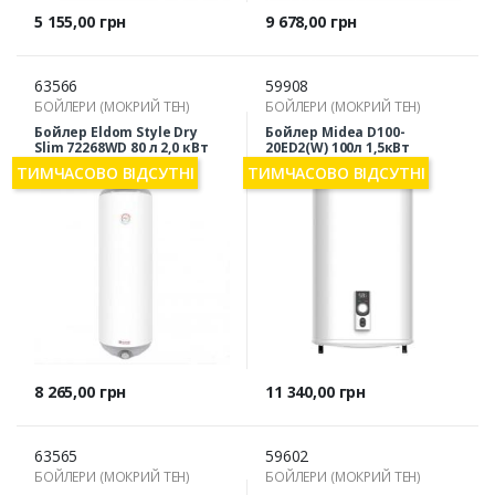
Ціна
Ціна
5 155,00 грн
9 678,00 грн
63566
59908
БОЙЛЕРИ (МОКРИЙ ТЕН)
БОЙЛЕРИ (МОКРИЙ ТЕН)
Бойлер Eldom Style Dry
Бойлер Midea D100-
Slim 72268WD 80 л 2,0 кВт
20ED2(W) 100л 1,5кВт
(1+1)
ТИМЧАСОВО ВІДСУТНІ
ТИМЧАСОВО ВІДСУТНІ
Ціна
Ціна
8 265,00 грн
11 340,00 грн
63565
59602
БОЙЛЕРИ (МОКРИЙ ТЕН)
БОЙЛЕРИ (МОКРИЙ ТЕН)