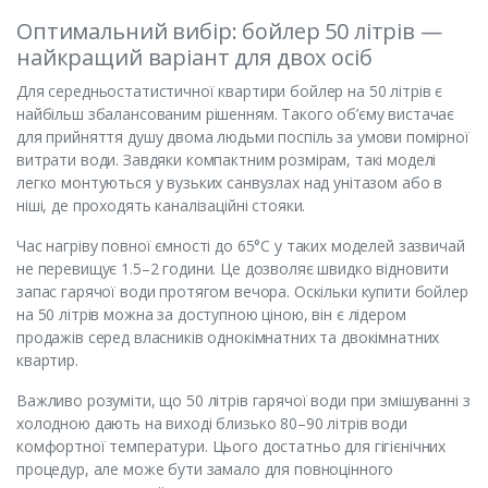
Оптимальний вибір: бойлер 50 літрів —
найкращий варіант для двох осіб
Для середньостатистичної квартири бойлер на 50 літрів є
найбільш збалансованим рішенням. Такого об’єму вистачає
для прийняття душу двома людьми поспіль за умови помірної
витрати води. Завдяки компактним розмірам, такі моделі
легко монтуються у вузьких санвузлах над унітазом або в
ніші, де проходять каналізаційні стояки.
Час нагріву повної ємності до 65°C у таких моделей зазвичай
не перевищує 1.5–2 години. Це дозволяє швидко відновити
запас гарячої води протягом вечора. Оскільки купити бойлер
на 50 літрів можна за доступною ціною, він є лідером
продажів серед власників однокімнатних та двокімнатних
квартир.
Важливо розуміти, що 50 літрів гарячої води при змішуванні з
холодною дають на виході близько 80–90 літрів води
комфортної температури. Цього достатньо для гігієнічних
процедур, але може бути замало для повноцінного