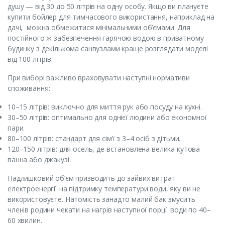
душу — від 30 до 50 літрів на одну особу. Якщо ви плануєте
купити бойлер для тимчасового використання, наприклад на
дачі, можна обмежитися мінімальними об’ємами. Для
постійного ж забезпечення гарячою водою в приватному
будинку з декількома санвузлами краще розглядати моделі
від 100 літрів.
При виборі важливо враховувати наступні нормативи
споживання:
10–15 літрів: виключно для миття рук або посуду на кухні.
30–50 літрів: оптимально для однієї людини або економної
пари.
80–100 літрів: стандарт для сім’ї з 3–4 осіб з дітьми.
120–150 літрів: для осель, де встановлена велика кутова
ванна або джакузі.
Надлишковий об’єм призводить до зайвих витрат
електроенергії на підтримку температури води, яку ви не
використовуєте. Натомість занадто малий бак змусить
членів родини чекати на нагрів наступної порції води по 40–
60 хвилин.