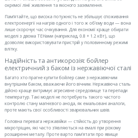
окремої лінії живлення та якісного заземлення.
Пам’ятайте, що висока потужність не збільшує споживання
електроенергії на нагрів одного і того ж об’єму води — вона
лише скорочує час очікування. Для економії краще обирати
моделі з двома ТЕНами (наприклад, 0.8 + 1.2 кВт), що
дозволяє використовувати пристрій у половинному режимі
влітку.
Надійність та антикорозія: бойлер
електричний з баком із нержавіючої сталі
Багато хто прагне купити бойлер саме з нержавіючим
внутрішнім баком, вважаючи його вічним. Нержавіюча сталь
дійсно краще витримує агресивне середовище та перепади
температур. Такі моделі не потребують такого частого
контролю стану магнієвого анода, як емальовані аналоги,
проте мають свої особливості зварювальних швів.
Головна перевага нержавійки — стійкість до утворення
мікротріщин, які часто з’являються на емалі при різкому
розширенні металу. Проте варто пам’ятати про явище