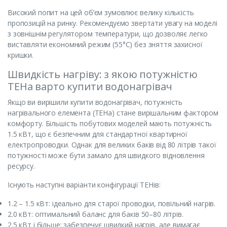
Високий попит на цей об’єм зумовлює велику кількість
пропозицій на ринку. Рекомендуємо звертати увагу на моделі
з зовнішнім регулятором температури, що дозволяє легко
виставляти економний режим (55°C) без зняття захисної
кришки.
Швидкість нагріву: з якою потужністю
ТЕНа варто купити водонагрівач
Якщо ви вирішили купити водонагрівач, потужність
нагрівального елемента (ТЕНа) стане вирішальним фактором
комфорту. Більшість побутових моделей мають потужність
1.5 кВт, що є безпечним для стандартної квартирної
електропроводки. Однак для великих баків від 80 літрів такої
потужності може бути замало для швидкого відновлення
ресурсу.
Існують наступні варіанти конфігурації ТЕНів:
1.2 – 1.5 кВт: ідеально для старої проводки, повільний нагрів.
2.0 кВт: оптимальний баланс для баків 50–80 літрів.
2.5 кВт і більше: забезпечує швидкий нагрів, але вимагає