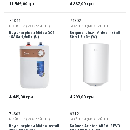
Ціна
Ціна
11 549,00 грн
4 887,00 грн
72844
74802
БОЙЛЕРИ (МОКРИЙ ТЕН)
БОЙЛЕРИ (МОКРИЙ ТЕН)
Водонагрівач Midea D06-
Водонагрівач Midea Install
15A 5л 1,6кВт (U)
50 л 1,5 кВт (W)
Ціна
Ціна
4 449,00 грн
4 299,00 грн
74803
63121
БОЙЛЕРИ (МОКРИЙ ТЕН)
БОЙЛЕРИ (МОКРИЙ ТЕН)
Водонагрівач Midea Install
Бойлер Ariston ABS VLS EVO
80л 1,5кВт (W)
80 EU 80 л 2,0 кВт