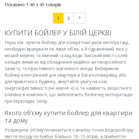
Показано 1-40 з 45 товарів
Далі
1
2
КУПИТИ БОЙЛЕР У БІЛІЙ ЦЕРКВІ
Перш ніж купити бойлер для конкретних умов експлуатації,
необхідно врахувати не лише об’єм, а й гідравлічний тиск у
міській мережі та хімічний склад води. Високий вміст солей
кальцію вимагає від обладнання надійної антикорозійного
захисту та ефективного магнієвого анода. Вибираючи
бойлер електричний для квартири в багатоповерхівці або
для приватного будинку, звертайте увагу на клас
енергоефективності (не нижче «С») та наявність зворотного
клапана в комплекті, що забезпечить безпечну експлуатацію
при перепадах тиску.
Якого об’єму купити бойлер для квартири
та дому
Розрахунок об’єму починається з аналізу точок водорозбору:
миття посуду потребує близько 10–15 літрів, а прийняття