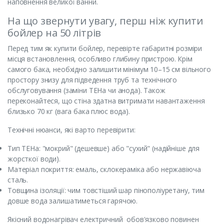
наповнення великої ванни.
На що звернути увагу, перш ніж купити
бойлер на 50 літрів
Перед тим як купити бойлер, перевірте габаритні розміри
місця встановлення, особливо глибину пристрою. Крім
самого бака, необхідно залишити мінімум 10–15 см вільного
простору знизу для підведення труб та технічного
обслуговування (заміни ТЕНа чи анода). Також
переконайтеся, що стіна здатна витримати навантаження
близько 70 кг (вага бака плюс вода).
Технічні нюанси, які варто перевірити:
Тип ТЕНа: "мокрий" (дешевше) або "сухий" (надійніше для
жорсткої води).
Матеріал покриття: емаль, склокераміка або нержавіюча
сталь.
Товщина ізоляції: чим товстіший шар пінополіуретану, тим
довше вода залишатиметься гарячою.
Якісний водонагрівач електричний обов'язково повинен