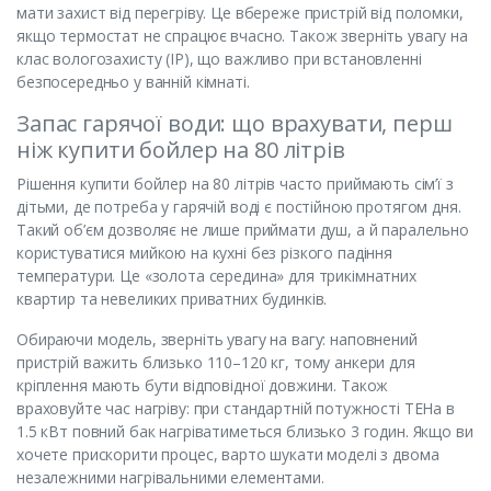
мати захист від перегріву. Це вбереже пристрій від поломки,
якщо термостат не спрацює вчасно. Також зверніть увагу на
клас вологозахисту (IP), що важливо при встановленні
безпосередньо у ванній кімнаті.
Запас гарячої води: що врахувати, перш
ніж купити бойлер на 80 літрів
Рішення купити бойлер на 80 літрів часто приймають сім’ї з
дітьми, де потреба у гарячій воді є постійною протягом дня.
Такий об’єм дозволяє не лише приймати душ, а й паралельно
користуватися мийкою на кухні без різкого падіння
температури. Це «золота середина» для трикімнатних
квартир та невеликих приватних будинків.
Обираючи модель, зверніть увагу на вагу: наповнений
пристрій важить близько 110–120 кг, тому анкери для
кріплення мають бути відповідної довжини. Також
враховуйте час нагріву: при стандартній потужності ТЕНа в
1.5 кВт повний бак нагріватиметься близько 3 годин. Якщо ви
хочете прискорити процес, варто шукати моделі з двома
незалежними нагрівальними елементами.