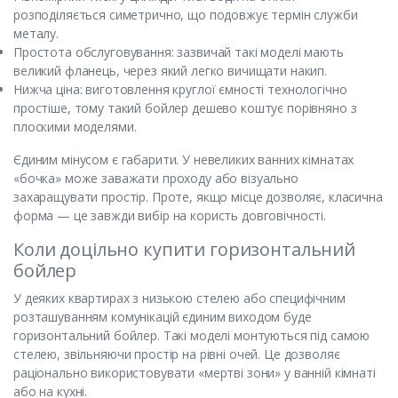
розподіляється симетрично, що подовжує термін служби
металу.
Простота обслуговування: зазвичай такі моделі мають
великий фланець, через який легко вичищати накип.
Нижча ціна: виготовлення круглої ємності технологічно
простіше, тому такий бойлер дешево коштує порівняно з
плоскими моделями.
Єдиним мінусом є габарити. У невеликих ванних кімнатах
«бочка» може заважати проходу або візуально
захаращувати простір. Проте, якщо місце дозволяє, класична
форма — це завжди вибір на користь довговічності.
Коли доцільно купити горизонтальний
бойлер
У деяких квартирах з низькою стелею або специфічним
розташуванням комунікацій єдиним виходом буде
горизонтальний бойлер. Такі моделі монтуються під самою
стелею, звільняючи простір на рівні очей. Це дозволяє
раціонально використовувати «мертві зони» у ванній кімнаті
або на кухні.