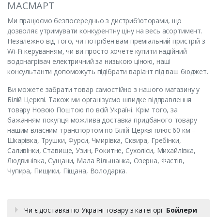
МАСМАРТ
Ми працюємо безпосередньо з дистриб’юторами, що
дозволяє утримувати конкурентну ціну на весь асортимент.
Незалежно від того, чи потрібен вам преміальний пристрій з
Wi-Fi керуванням, чи ви просто хочете купити надійний
водонагрівач електричний за низькою ціною, наші
консультанти допоможуть підібрати варіант під ваш бюджет.
Ви можете забрати товар самостійно з нашого магазину у
Білій Церкві. Також ми організуємо швидке відправлення
товару Новою Поштою по всій Україні. Крім того, за
бажанням покупця можлива доставка придбаного товару
нашим власним транспортом по Білій Церкві плюс 60 км –
Шкарівка, Трушки, Фурси, Чмирівка, Сквира, Гребінки,
Саливінки, Ставище, Узин, Рокитне, Сухоліси, Михайлівка,
Людвинівка, Сущани, Мала Вільшанка, Озерна, Фастів,
Чупира, Пищики, Піщана, Володарка.
Чи є доставка по Україні товару з категорії
Бойлери