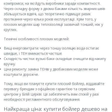
компроміси, на які йдуть виробники заради компактності.
Через складну форму з двома баками кількість зварних швів
збільшується вдвічі, що теоретично підвищує ризик
протікання через кілька років експлуатації. Крім того, у
плоских моделях шар теплоізоляції зазвичай тонший, ніж у
круглих.
Технічні особливості плоских моделей:
Вищі енерговитрати: через тоншу ізоляцію вода остигає
швидше, і ТЕН вмикається частіше.
Складність чистки: вузькі баки складніше очищати від накипу
вручну.
Ціна ремонту: заміна ТЕНів у двобакових моделях може
коштувати дорожче.
Тому, якщо ви плануєте купити плоский бойлер, віддавайте
перевагу брендам з офіційною гарантією та сервісним
центром у Білій Церкві. Це забезпечить вам спокій у разі
необхідності регламентного обслуговування.
Найкраща ціна: купити бойлер дешево на