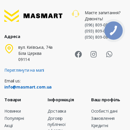
Маєте запитання?
Дзвоніть!
(096) 809-08-87
,
(093) 809-08-87
,
Адреса
(050) 809-08-87
Masmart Face
Masmart I
Masm
вул. Київська, 74а
Біла Церква
09114
Переглянути на мапі
Email us:
info@masmart.com.ua
Товари
Інформація
Ваш профіль
Новинки
Доставка
Особисті дані
Популярні
Договір
Замовлення
публічної
Акції
Кредитні