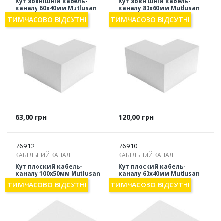
Кут зовнішній кабель-
Кут зовнішній кабель-
каналу 60х40мм Mutlusan
каналу 80х60мм Mutlusan
54-38-16
54-38-22
ТИМЧАСОВО ВІДСУТНІ
ТИМЧАСОВО ВІДСУТНІ
Ціна
Ціна
63,00 грн
120,00 грн
76912
76910
КАБЕЛЬНИЙ КАНАЛ
КАБЕЛЬНИЙ КАНАЛ
Кут плоский кабель-
Кут плоский кабель-
каналу 100х50мм Mutlusan
каналу 60х40мм Mutlusan
54-38-59-1
54-38-48
ТИМЧАСОВО ВІДСУТНІ
ТИМЧАСОВО ВІДСУТНІ