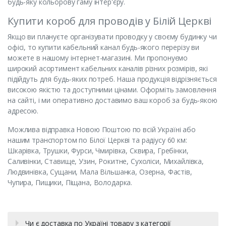
будь-яку кольорову гаму інтер'єру.
Купити короб для проводів у Білій Церкві
Якщо ви плануєте організувати проводку у своєму будинку чи
офісі, то купити кабельний канал будь-якого перерізу ви
можете в нашому інтернет-магазині. Ми пропонуємо
широкий асортимент кабельних каналів різних розмірів, які
підійдуть для будь-яких потреб. Наша продукція відрізняється
високою якістю та доступними цінами. Оформіть замовлення
на сайті, і ми оперативно доставимо ваш короб за будь-якою
адресою.
Можлива відправка Новою Поштою по всій Україні або
нашим транспортом по Білої Церкві та радіусу 60 км:
Шкарівка, Трушки, Фурси, Чмирівка, Сквира, Гребінки,
Саливінки, Ставище, Узин, Рокитне, Сухоліси, Михайлівка,
Людвинівка, Сущани, Мала Вільшанка, Озерна, Фастів,
Чупира, Пищики, Піщана, Володарка.
Чи є доставка по Україні товару з категорії