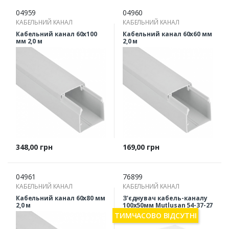
04959
04960
КАБЕЛЬНИЙ КАНАЛ
КАБЕЛЬНИЙ КАНАЛ
Кабельний канал 60х100
Кабельний канал 60х60 мм
мм 2,0 м
2,0 м
Ціна
Ціна
348,00 грн
169,00 грн
04961
76899
КАБЕЛЬНИЙ КАНАЛ
КАБЕЛЬНИЙ КАНАЛ
Кабельний канал 60х80 мм
З'єднувач кабель-каналу
2,0 м
100х50мм Mutlusan 54-37-27
ТИМЧАСОВО ВІДСУТНІ