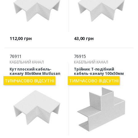
Ціна
Ціна
112,00 грн
43,00 грн
76911
76915
КАБЕЛЬНИЙ КАНАЛ
КАБЕЛЬНИЙ КАНАЛ
Кут плоский кабель-
Трійник Т-подібний
каналу 80х60мм Mutlusan
кабель-каналу 100х50мм
54-38-54
Mutlusan 54-38-91
ТИМЧАСОВО ВІДСУТНІ
ТИМЧАСОВО ВІДСУТНІ