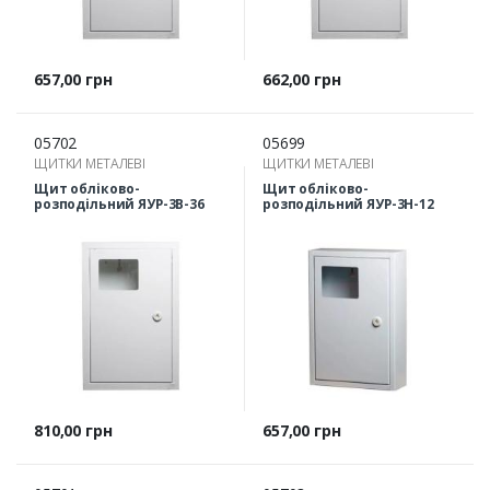
Ціна
Ціна
657,00 грн
662,00 грн
05702
05699
ЩИТКИ МЕТАЛЕВІ
ЩИТКИ МЕТАЛЕВІ
Щит обліково-
Щит обліково-
розподільний ЯУР-3В-36
розподільний ЯУР-3Н-12
Ціна
Ціна
810,00 грн
657,00 грн