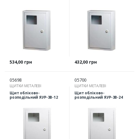
Ціна
Ціна
534,00 грн
432,00 грн
05698
05700
ЩИТКИ МЕТАЛЕВІ
ЩИТКИ МЕТАЛЕВІ
Щит обліково-
Щит обліково-
розподільний ЯУР-3В-12
розподільний ЯУР-3В-24