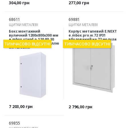
Ціна
Ціна
304,00 грн
277,00 грн
68611
69881
ЩИТКИ МЕТАЛЕВІ
ЩИТКИ МЕТАЛЕВІ
Бокс монтажний
Корпус металевий E.NEXT
вуличний 1200x800x300 мм
e.mbox.pro.w.72 IP31
e.mbox.stand.p.120.80.30
вбудований на 72 модуля
IP54 з монтажною панеллю
ТИМЧАСОВО ВІДСУТНІ
ТИМЧАСОВО ВІДСУТНІ
металевий
Ціна
7 203,00 грн
Ціна
2 796,00 грн
69855