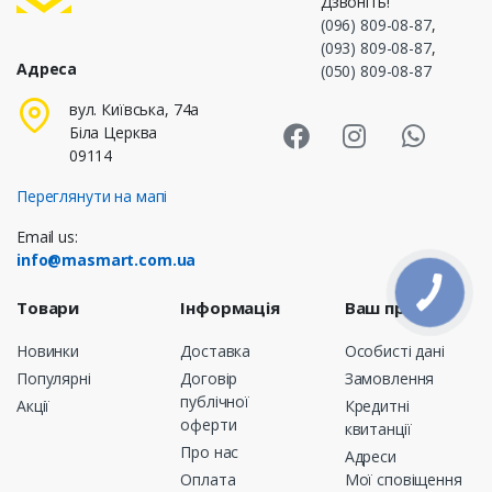
Дзвоніть!
(096) 809-08-87
,
(093) 809-08-87
,
Адреса
(050) 809-08-87
Masmart Face
Masmart I
Masm
вул. Київська, 74а
Біла Церква
09114
Переглянути на мапі
Email us:
info@masmart.com.ua
Товари
Інформація
Ваш профіль
Новинки
Доставка
Особисті дані
Популярні
Договір
Замовлення
публічної
Акції
Кредитні
оферти
квитанції
Про нас
Адреси
Оплата
Мої сповіщення