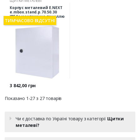
ЩИТКИ МЕТАЛЕВІ
Корпус металевий E.NEXT
e.mbox.stand.p.70.50.30
IP54 з монтажною панеллю
ТИМЧАСОВО ВІДСУТНІ
(s0105017)
Ціна
3 842,00 грн
Показано 1-27 з 27 товарів
Чи є доставка по Україні товару з категорії
Щитки
металеві?