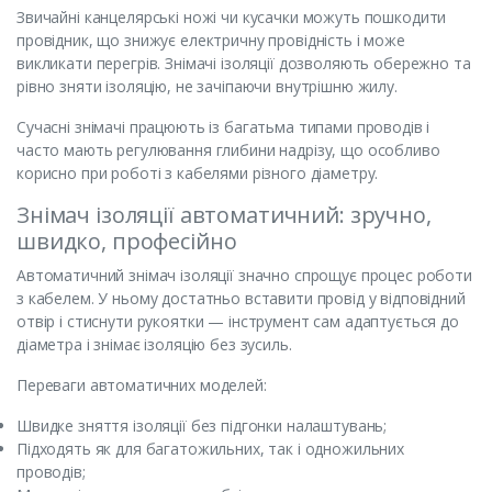
Звичайні канцелярські ножі чи кусачки можуть пошкодити
провідник, що знижує електричну провідність і може
викликати перегрів. Знімачі ізоляції дозволяють обережно та
рівно зняти ізоляцію, не зачіпаючи внутрішню жилу.
Сучасні знімачі працюють із багатьма типами проводів і
часто мають регулювання глибини надрізу, що особливо
корисно при роботі з кабелями різного діаметру.
Знімач ізоляції автоматичний: зручно,
швидко, професійно
Автоматичний знімач ізоляції значно спрощує процес роботи
з кабелем. У ньому достатньо вставити провід у відповідний
отвір і стиснути рукоятки — інструмент сам адаптується до
діаметра і знімає ізоляцію без зусиль.
Переваги автоматичних моделей:
Швидке зняття ізоляції без підгонки налаштувань;
Підходять як для багатожильних, так і одножильних
проводів;