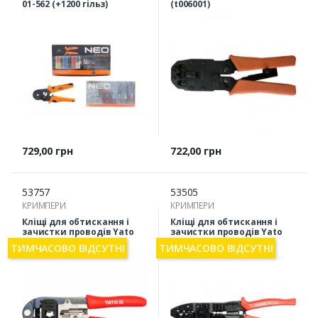
01-562 (+1200 гільз)
(t006001)
Ціна
Ціна
729,00 грн
722,00 грн
53757
53505
КРИМПЕРИ
КРИМПЕРИ
Кліщі для обтискання і
Кліщі для обтискання і
зачистки проводів Yato
зачистки проводів Yato
YT-2242
YT-2254
ТИМЧАСОВО ВІДСУТНІ
ТИМЧАСОВО ВІДСУТНІ