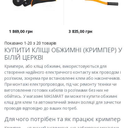
Ціна
Ціна
1 869,00 грн
3 835,00 грн
Показано 1-20 з 20 товарів
КУПИТИ КЛІЩІ ОБЖИМНІ (КРИМПЕР) У
БІЛІЙ ЦЕРКВІ
Кримпери, або кліщі обжимні, використовуються для
створення надійного електричного контакту між проводом і
роз'ємом, зокрема при встановленні клем або наконечників.
При монтажі електропроводки, під час ремонту техніки чи
виготовлення готових кабелів із роз’ємами без них не
обійтись. У магазині MASMART ви можете купити обжимні
кліщі для клем та автоматичний знімач ізоляції для зачистки
проводів відповідно до ваших потреб.
Для чого потрібен та як працює кримпер
Кримпер — це ручний інструмент, що забезпечує механічне