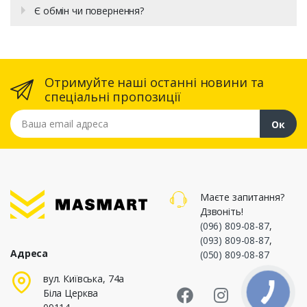
Є обмін чи повернення?
Отримуйте наші останні новини та
спеціальні пропозиції
Ваша email адреса
Ок
Маєте запитання?
Дзвоніть!
(096) 809-08-87
,
(093) 809-08-87
,
Адреса
(050) 809-08-87
Masmart Face
Masmart I
Masm
вул. Київська, 74а
Біла Церква