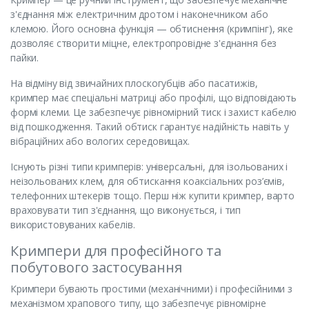
з'єднання між електричним дротом і наконечником або
клемою. Його основна функція — обтиснення (кримпінг), яке
дозволяє створити міцне, електропровідне з'єднання без
пайки.
На відміну від звичайних плоскогубців або пасатижів,
кримпер має спеціальні матриці або профілі, що відповідають
формі клеми. Це забезпечує рівномірний тиск і захист кабелю
від пошкодження. Такий обтиск гарантує надійність навіть у
вібраційних або вологих середовищах.
Існують різні типи кримперів: універсальні, для ізольованих і
неізольованих клем, для обтискання коаксіальних роз’ємів,
телефонних штекерів тощо. Перш ніж купити кримпер, варто
враховувати тип з'єднання, що виконується, і тип
використовуваних кабелів.
Кримпери для професійного та
побутового застосування
Кримпери бувають простими (механічними) і професійними з
механізмом храпового типу, що забезпечує рівномірне