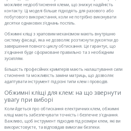
можливе недообтиснення клеми, що знижує надійність
контакту. Ці моделі більше підходять для разового або
побутового використання, коли не потрібно виконувати
десятки однакових з’єднань поспіль.
Обжимні кліщі з храповим механізмом мають внутрішню
систему фіксації, яка не дозволяє розтиснути рукоятки до
завершення повного циклу обтискання. Це гарантує, що
з'єднання буде сформоване правильно та з необхідним
зусиллям.
Більшість професійних кримперів мають налаштування сили
стиснення та можливість заміни матриць, що дозволяє
адаптувати інструмент під різні типи клем і проводів.
Обжимні кліщі для клем: на що звернути
увагу при виборі
Коли йдеться про обтискання електричних клем, обжимні
кліщі мають забезпечувати точність і безпечне з'єднання.
Важливо, щоб інструмент підходив під розміри клем, які ви
використовуєте, та відповідав вимогам безпеки.