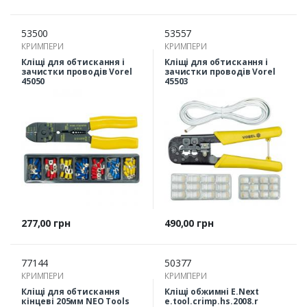
53500
53557
КРИМПЕРИ
КРИМПЕРИ
Кліщі для обтискання і
Кліщі для обтискання і
зачистки проводів Vorel
зачистки проводів Vorel
45050
45503
Ціна
Ціна
277,00 грн
490,00 грн
77144
50377
КРИМПЕРИ
КРИМПЕРИ
Кліщі для обтискання
Кліщі обжимні E.Next
кінцеві 205мм NEO Tools
e.tool.crimp.hs.2008.r