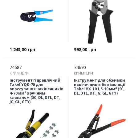
Ціна
Ціна
1 243,00 грн
998,00 грн
74687
74690
КРИМПЕРИ
КРИМПЕРИ
Інструмент гідравлічний
Інструмент для обжимки
Takel YQK-70 для
накінечників без ізоляції
опресування накінечників
Takel HX-10 1,5-10 мм² (SC,
4-70 мм² з ручним
DL, DTL, DT, JG, GL, GTY)
клапаном (SC, DL, DTL, DT,
JG, GL, GTY)