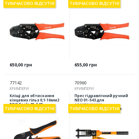
YT-2299
YT-2300
ТИМЧАСОВО ВІДСУТНІ
ТИМЧАСОВО ВІДСУТНІ
Ціна
Ціна
650,00 грн
655,00 грн
77142
70960
КРИМПЕРИ
КРИМПЕРИ
Кліщі для обтискання
Прес гідравлічний ручний
кінцевих гільз 0,1-16мм2
NEO 01-543 для
NEO Tools 01-548
електричних
ТИМЧАСОВО ВІДСУТНІ
ТИМЧАСОВО ВІДСУТНІ
накінечників 16-300 мм