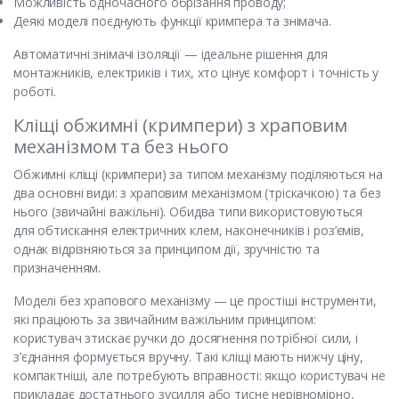
Можливість одночасного обрізання проводу;
Деякі моделі поєднують функції кримпера та знімача.
Автоматичні знімачі ізоляції — ідеальне рішення для
монтажників, електриків і тих, хто цінує комфорт і точність у
роботі.
Кліщі обжимні (кримпери) з храповим
механізмом та без нього
Обжимні кліщі (кримпери) за типом механізму поділяються на
два основні види: з храповим механізмом (тріскачкою) та без
нього (звичайні важільні). Обидва типи використовуються
для обтискання електричних клем, наконечників і роз’ємів,
однак відрізняються за принципом дії, зручністю та
призначенням.
Моделі без храпового механізму — це простіші інструменти,
які працюють за звичайним важільним принципом:
користувач зтискає ручки до досягнення потрібної сили, і
з’єднання формується вручну. Такі кліщі мають нижчу ціну,
компактніші, але потребують вправності: якщо користувач не
прикладає достатнього зусилля або тисне нерівномірно,