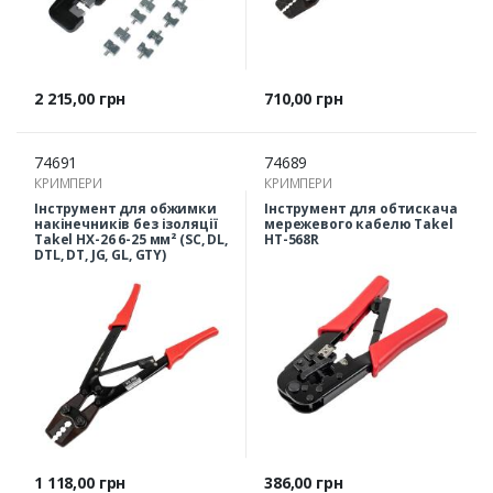
Ціна
Ціна
2 215,00 грн
710,00 грн
74691
74689
КРИМПЕРИ
КРИМПЕРИ
Інструмент для обжимки
Інструмент для обтискача
накінечників без ізоляції
мережевого кабелю Takel
Takel HX-26 6-25 мм² (SC, DL,
HT-568R
DTL, DT, JG, GL, GTY)
Ціна
Ціна
1 118,00 грн
386,00 грн