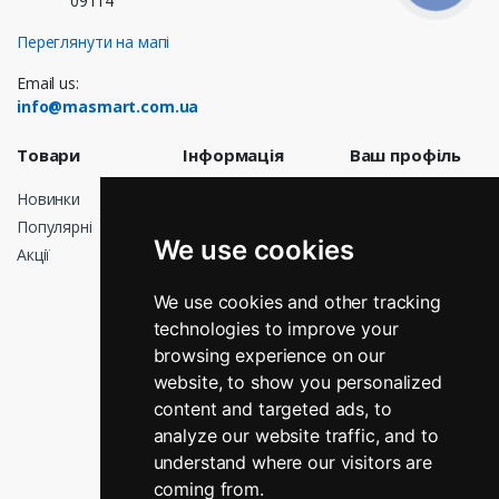
09114
Переглянути на мапі
Email us:
info@masmart.com.ua
Товари
Інформація
Ваш профіль
Новинки
Доставка
Особисті дані
Популярні
Договір
Замовлення
We use cookies
публічної
Акції
Кредитні
оферти
квитанції
Про нас
We use cookies and other tracking
Адреси
technologies to improve your
Оплата
Мої сповіщення
browsing experience on our
Повернення і
обмін
website, to show you personalized
Графік роботи
content and targeted ads, to
analyze our website traffic, and to
Зв’яжіться з
нами
understand where our visitors are
Магазини
coming from.