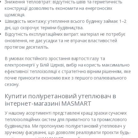
Зниження тепловтрат: відсутність швів та герметичність
конструкції дозволяють економити на енергоносіях
щомісяця.
Швидкість монтажу: утеплення всього будинку займає 1–2
дні, що скорочує терміни будівництва.
Відсутність експлуатаційних витрат: матеріал не потребує
оновлення, не дає усадки та не втрачає властивостей
протягом десятиліть.
В умовах постійного зростання вартості газу та
електроенергії у Білій Церкві, вибір на користь максимально
ефективної теплоізоляції є стратегічно вірним рішенням, яке
почне приносити економію вже з першого опалювального
сезону.
Купити поліуретановий утеплювач в
інтернет-магазині MASMART
У нашому асортименті представлені кращі зразки сучасних
теплоізоляційних систем для приватного та промислового
будівництва. Ми пропонуємо поліуретановий утеплювач у
зручному фасуванні, що дозволяє реалізувати проєкти будь-