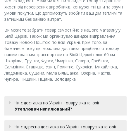
якої складності. У MASMART ви знайдете товар з гарантією
якості від перевірених виробників, конкурентні ціни та зручні
умови покупки, що допоможуть зробити ваш дім теплим та
затишним без зайвих витрат.
Ви можете забрати товар самостійно з нашого магазину у
Білій Церкві. Також ми організуємо швидке відправлення
товару Новою Поштою по всій Україні. Крім того, за
бажанням покупця можлива доставка придбаного товару
нашим власним транспортом по Білій Церкві плюс 60 км –
Шкарівка, Трушки, Фурси, Чмирівка, Сквира, Гребінки,
Саливінки, Ставище, Узин, Рокитне, Сухоліси, Михайлівка,
Людвинівка, Сущани, Мала Вільшанка, Озерна, Фастів,
Чупира, Пищики, Піщана, Володарка.
Чи є доставка по Україні товару з категорії
Утеплювач напилюваний?
Чи є адресна доставка по Україні товару з категорії