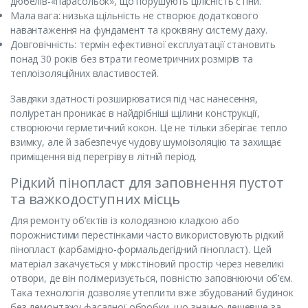
дюбелів-«парасольок», що порушують цілісність стіни.
Мала вага: низька щільність не створює додаткового
навантаження на фундамент та кроквяну систему даху.
Довговічність: термін ефективної експлуатації становить
понад 30 років без втрати геометричних розмірів та
теплоізоляційних властивостей.
Завдяки здатності розширюватися під час нанесення,
поліуретан проникає в найдрібніші щілини конструкції,
створюючи герметичний кокон. Це не тільки зберігає тепло
взимку, але й забезпечує чудову шумоізоляцію та захищає
приміщення від перегріву в літній період.
Рідкий пінопласт для заповнення пустот
та важкодоступних місць
Для ремонту об’єктів із колодязною кладкою або
порожнистими перестінками часто використовують рідкий
пінопласт (карбамідно-формальдегідний пінопласт). Цей
матеріал закачується у міжстіновий простір через невеликі
отвори, де він полімеризується, повністю заповнюючи об’єм.
Така технологія дозволяє утеплити вже збудований будинок
без демонтажу фасадної обробки, що значно дешевше за