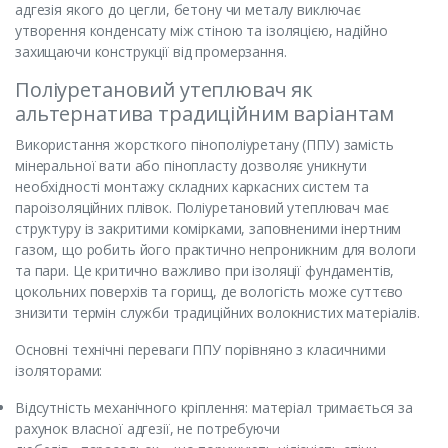
адгезія якого до цегли, бетону чи металу виключає
утворення конденсату між стіною та ізоляцією, надійно
захищаючи конструкції від промерзання.
Поліуретановий утеплювач як
альтернатива традиційним варіантам
Використання жорсткого пінополіуретану (ППУ) замість
мінеральної вати або пінопласту дозволяє уникнути
необхідності монтажу складних каркасних систем та
пароізоляційних плівок. Поліуретановий утеплювач має
структуру із закритими комірками, заповненими інертним
газом, що робить його практично непроникним для вологи
та пари. Це критично важливо при ізоляції фундаментів,
цокольних поверхів та горищ, де вологість може суттєво
знизити термін служби традиційних волокнистих матеріалів.
Основні технічні переваги ППУ порівняно з класичними
ізоляторами:
Відсутність механічного кріплення: матеріал тримається за
рахунок власної адгезії, не потребуючи