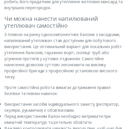
робить його придатним для утеплення житлових мансард та
внутрішніх перегородок.
Чи можна нанести напилюваний
утеплювач самостійно
З появою на ринку однокомпонентних балонів з насадками,
напилюваний утеплювач став доступним для побутового
використання. Це оптимальний варіант для локальних робіт:
утеплення балконів, гаражних воріт, ізоляції труб або
усунення протягів у кутових з'єднаннях. Самостійне
нанесення дозволяє суттєво зекономити на виклику
професійної бригади з професійною установкою високого
тиску.
Проте самостійна робота вимагає дотримання правил
безпеки та певних навичок:
Використання засобів індивідуального захисту (респіратор,
окуляри, рукавички) є обов’язковим.
Перед використанням балон необхідно витримати при
кімнатній температурі та ретельно збовтати.
Важливо контролювати швидкість виходу піни, щоб шар був