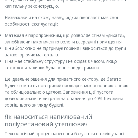
капітальну реконструкцію.
Незважаючи на схожу назву, рідкий пінопласт має свої
особливості експлуатації:
Матеріал є паропроникним, що дозволяє стінам «дихати»,
запобігаючи накопиченню вологи всередині приміщення.
Він абсолютно не підтримує горіння і відноситься до групи
важкогорючих матеріалів.
Піна має стабільну структуру і не осідає з часом, якщо
технологія заливки була повністю дотримана.
Це ідеальне рішення для приватного сектору, де багато
будинків мають повітряний прошарок між основною стіною
та облицювальною цеглою. Заповнення цієї пустоти
дозволяє знизити витрати на опалення до 40% без зміни
зовнішнього вигляду будівлі.
Як наноситься напилюваний
поліуретановий утеплювач
Технологічний процес нанесення базується на змішуванні