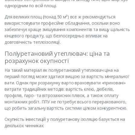
однорідним по всій площі.
Для великих площ (понад 50 м²) все ж рекомендується
використовувати професійне обладнання, оскільки воно
забезпечує краще змішування компонентів та вищу щільність
кінцевого продукту, що безпосередньо впливає на
довговічність теплоізоляції.
Поліуретановий утеплювач: ціна та
розрахунок окупності
На такий матеріал як поліуретановий утеплювач ціна на
перший погляд може здатися вищою за вартість мінеральної
вати. Однак при розрахунку варто враховувати «приховані»
витрати традиційних методів: вартість клею, дюбелів,
профілів, паро- та вітрозахисних плівок, а також оплату
монтажних робіт. ППУ не потребує всього перерахованого,
що робить загальну вартість системи цілком конкурентною.
Окупність інвестицій у поліуретанову ізоляцію базується на
декількох чинниках: