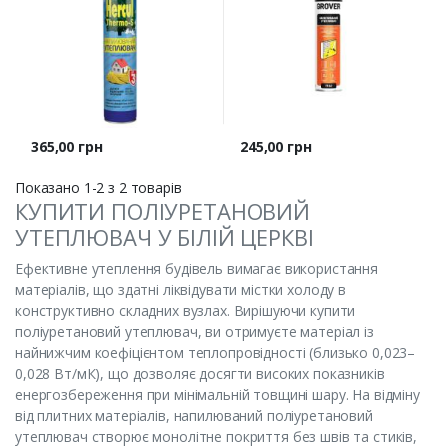
Ціна
Ціна
365,00 грн
245,00 грн
Показано 1-2 з 2 товарів
КУПИТИ ПОЛІУРЕТАНОВИЙ
УТЕПЛЮВАЧ У БІЛІЙ ЦЕРКВІ
Ефективне утеплення будівель вимагає використання
матеріалів, що здатні ліквідувати містки холоду в
конструктивно складних вузлах. Вирішуючи купити
поліуретановий утеплювач, ви отримуєте матеріал із
найнижчим коефіцієнтом теплопровідності (близько 0,023–
0,028 Вт/мК), що дозволяє досягти високих показників
енергозбереження при мінімальній товщині шару. На відміну
від плитних матеріалів, напилюваний поліуретановий
утеплювач створює монолітне покриття без швів та стиків,