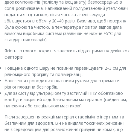
двох компонентів (поліолу та ізоціанату) безпосередньо в
соплі розпилювача. Напилюваний поліуретановий утеплювач
подається під тиском, після чого за лічені секунди
збільшується в об’ємі у 20–40 разів. Важливо, щоб поверхня
була сухою та чистою, а температура повітря відповідала
вимогам виробника системи (зазвичай не нижче +5°C для
стандартних складів).
Якість готового покриття залежить від дотримання декількох
факторів:
Товщина одного шару не повинна перевищувати 2–3 см для
рівномірного прогріву та полімеризації.
Нанесення проводиться плавними рухами для отримання
рівної площини без горбів.
Для захисту від ультрафіолету застиглий ППУ обов’язково
має бути закритий оздоблювальним матеріалом (сайдингом,
панелями або спеціальною мастикою).
Після завершення реакції матеріал стає хімічно інертним та
безпечним для здоров’я. Він не виділяє токсичних речовин і
не є середовищем для розмноження гризунів чи комах, що