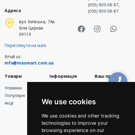
(093) 809-08-87
,
Адреса
(050) 809-08-87
Masmart Face
Masmart I
Masm
вул. Київська, 74а
Біла Церква
09114
Переглянути на мапі
Email us:
info@masmart.com.ua
Товари
Інформація
Ваш профіль
Новинки
Доставка
Особисті дані
Популярні
Договір
Замовлення
We use cookies
публічної
Акції
Кредитні
оферти
квитанції
Про нас
We use cookies and other tracking
Адреси
technologies to improve your
Оплата
Мої сповіщення
browsing experience on our
Повернення і