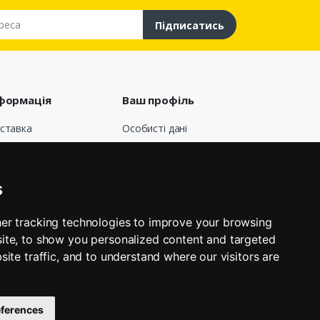
са
Підписатись
формація
Ваш профіль
ставка
Особисті дані
говір публічної
Замовлення
ерти
Кредитні квитанції
о нас
Адреси
s
лата
Мої сповіщення
КНОПКА
вернення і обмін
ЗВ'ЯЗКУ
er tracking technologies to improve your browsing
афік роботи
ite, to show you personalized content and targeted
’яжіться з нами
site traffic, and to understand where our visitors are
газини
ferences