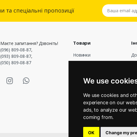
Ваша email адре
и та спеціальні пропозиції
Товари
Ін
Маєте запитання? Дзвоніть!
(096) 809-08-87
,
Новинки
До
(093) 809-08-87
,
(050) 809-08-87
Популярні
До
оф
Акції
asmart Facebook
Masmart Instagram
Masmart Whatsapp
Пр
We use cookie
Оп
По
We use cookies and oth
Гр
experience on our webs
Зв
ads, to analyze our web
Ма
coming from.
OK
Change my pre