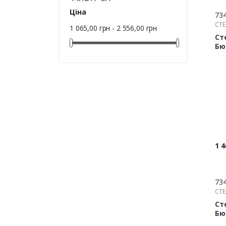
Ціна
73
СТЕ
1 065,00 грн - 2 556,00 грн
Ст
Бю
(1
17
по
оц
ме
Цін
1 4
73
СТЕ
Ст
Бю
(1