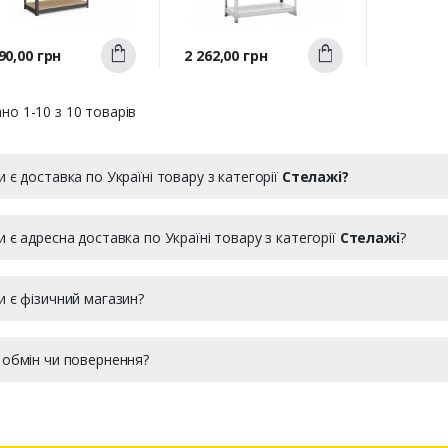
Швидкий
Швидкий
а
Ціна
90,00 грн
2 262,00 грн
Купити
Купити
перегляд
перегляд
но 1-10 з 10 товарів
и є доставка по Україні товару з категорії
Стелажі?
и є адресна доставка по Україні товару з категорії
Стелажі
?
и є фізичний магазин?
 обмін чи повернення?