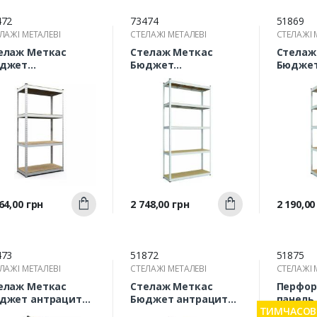
472
73474
51869
ЛАЖІ МЕТАЛЕВІ
СТЕЛАЖІ МЕТАЛЕВІ
СТЕЛАЖІ 
елаж Меткас
Стелаж Меткас
Стелаж
джет
Бюджет
Бюдже
600х800х300 мм)
(1800х1200х400 мм)
(1800х9
5 кг/полицю, 4
150 кг/полицю, 5
175 кг/
лиці, МДФ,
полиць, МДФ,
полиць
инкований,
оцинкований,
оцинко
талевий
металевий
метале
Швидкий
Швидкий
а
Ціна
Ціна
64,00 грн
2 748,00 грн
2 190,00
Купити
Купити
перегляд
перегляд
п
473
51872
51875
ЛАЖІ МЕТАЛЕВІ
СТЕЛАЖІ МЕТАЛЕВІ
СТЕЛАЖІ 
елаж Меткас
Стелаж Меткас
Перфор
джет антрацит
Бюджет антрацит
панель
ТИМЧАСОВО
600х900х400 мм)
(1800х100х400 мм)
інструм