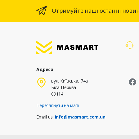
Отримуйте наші останні новин
Адреса
M
вул. Київська, 74а
Біла Церква
09114
Переглянути на мапі
Email us:
info@masmart.com.ua