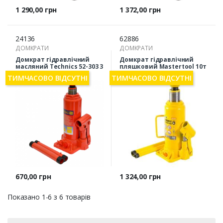
Ціна
Ціна
1 290,00 грн
1 372,00 грн
24136
62886
ДОМКРАТИ
ДОМКРАТИ
Домкрат гідравлічний
Домкрат гідравлічний
масляний Technics 52-303 3
пляшковий Mastertool 10т
т
230-460мм 86-0100
ТИМЧАСОВО ВІДСУТНІ
ТИМЧАСОВО ВІДСУТНІ
Ціна
Ціна
670,00 грн
1 324,00 грн
Показано 1-6 з 6 товарів