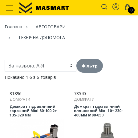
Account
0
Masmart
Головна
АВТОТОВАРИ
ТЕХНІЧНА ДОПОМОГА
Фільтр
Показано 1-6 з 6 товарів
31896
78540
ДОМКРАТИ
ДОМКРАТИ
Домкрат гідравлічний
Домкрат гідравлічний
гаражний Miol 80-100 2т
пляшковий Miol 10т 230-
135-320 мм
460 мм М80-050