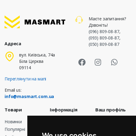
Маєте запитання?
Дзвоніть!
(096) 809-08-87
,
(093) 809-08-87
,
Адреса
(050) 809-08-87
Masmart Face
Masmart I
Masm
вул. Київська, 74а
Біла Церква
09114
Переглянути на мапі
Email us:
info@masmart.com.ua
Товари
Інформація
Ваш профіль
Новинки
Доставка
Особисті дані
Популярні
Договір
Замовлення
We use cookies
публічної