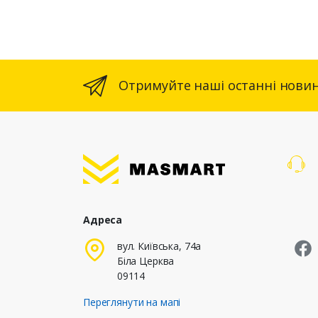
Отримуйте наші останні новин
Адреса
M
вул. Київська, 74а
Біла Церква
09114
Переглянути на мапі