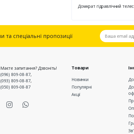
Домкрат гідравлічний телеск
Ваша email адре
и та спеціальні пропозиції
Товари
Ін
Маєте запитання? Дзвоніть!
(096) 809-08-87
,
Новинки
До
(093) 809-08-87
,
(050) 809-08-87
Популярні
До
оф
Акції
asmart Facebook
Masmart Instagram
Masmart Whatsapp
Пр
Оп
По
Гр
Зв