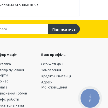
опічний Miol 80-030 5 т
са
Підписатись
формація
Ваш профіль
ставка
Особисті дані
говір публічної
Замовлення
ерти
Кредитні квитанції
о нас
Адреси
лата
Мої сповіщення
вернення і обмін
КНОПКА
афік роботи
ЗВ'ЯЗКУ
’яжіться з нами