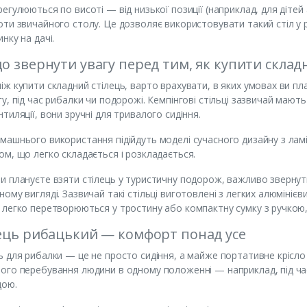
регулюються по висоті — від низької позиції (наприклад, для дітей 
оти звичайного столу. Це дозволяє використовувати такий стіл у рі
инку на дачі.
о звернути увагу перед тим, як купити склад
іж купити складний стілець, варто врахувати, в яких умовах ви п
гу, під час рибалки чи подорожі. Кемпінгові стільці зазвичай мають 
нтиляції, вони зручні для тривалого сидіння.
машнього використання підійдуть моделі сучасного дизайну з ла
ом, що легко складається і розкладається.
и плануєте взяти стілець у туристичну подорож, важливо звернути
ному вигляді. Зазвичай такі стільці виготовлені з легких алюмінієв
 легко перетворюються у тростину або компактну сумку з ручкою, 
ець рибацький — комфорт понад усе
ь для рибалки — це не просто сидіння, а майже портативне кріс
ого перебування людини в одному положенні — наприклад, під ча
дою.