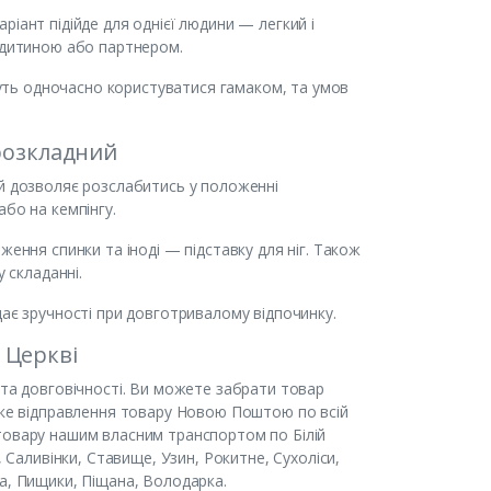
іант підійде для однієї людини — легкий і
з дитиною або партнером.
удуть одночасно користуватися гамаком, та умов
розкладний
ий дозволяє розслабитись у положенні
бо на кемпінгу.
ження спинки та іноді — підставку для ніг. Також
 складанні.
дає зручності при довготривалому відпочинку.
й Церкві
 та довговічності. Ви можете забрати товар
идке відправлення товару Новою Поштою по всій
товару нашим власним транспортом по Білій
, Саливінки, Ставище, Узин, Рокитне, Сухоліси,
а, Пищики, Піщана, Володарка.