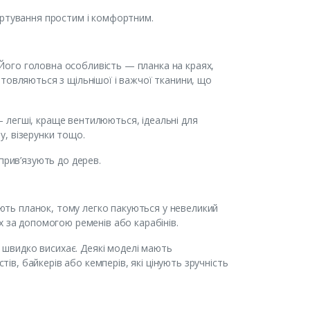
ортування простим і комфортним.
. Його головна особливість — планка на краях,
товляються з щільнішої і важчої тканини, що
 — легші, краще вентилюються, ідеальні для
, візерунки тощо.
прив’язують до дерев.
мають планок, тому легко пакуються у невеликий
х за допомогою ременів або карабінів.
і швидко висихає. Деякі моделі мають
тів, байкерів або кемперів, які цінують зручність