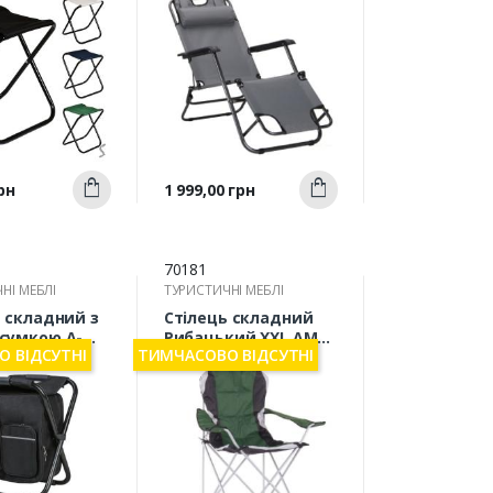
3L
Швидкий
Швидкий
Ціна
рн
1 999,00 грн
Купити
Купити
ерегляд
перегляд
70181
НІ МЕБЛІ
ТУРИСТИЧНІ МЕБЛІ
 складний з
Стілець складний
сумкою А-
Рибацький XXL AMF
 ВІДСУТНІ
ТИМЧАСОВО ВІДСУТНІ
алюм/зелений