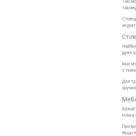
Такі м
такому
Стілец
акурат
Стіл
Найбіл
дуже ш
Інші м
з ткан
Для тр
зручно
Мебл
Бажаєт
кілька
При ви
Якщо п