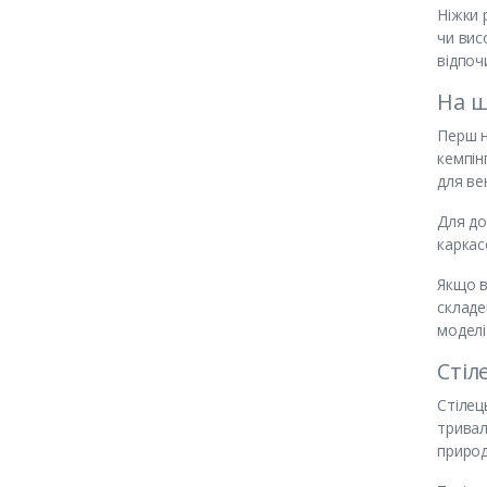
Ніжки 
чи вис
відпоч
На щ
Перш н
кемпін
для ве
Для до
каркас
Якщо в
складе
моделі
Стіл
Стілец
тривал
приро