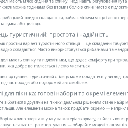
оделі мають м’яке сидіння та спинку, іноді навіть регулювання кута 
 кріслі можна годинами без втоми і болю в спині. Часто є підлокітни
ь рибацький швидко складається, займає мінімум місця і легко пере
на сумка або циліндр.
ець туристичний: простота і надійність
ьш простий варіант туристичного стільця — це складаний табурет 
видко складається. Часто використовується рибалками та мандрів
оделі мають спинку та підлокітники, що додає комфорту при трива
ини, яка добре вентилюється і легко чиститься.
анспортування туристичний стілець може складатись у вигляді т
 під час походів або подорожей автомобілем.
і для пікніка: готові набори та окремі елемен
е зібратися з друзями на пікнік? Ідеальним рішенням стане набір ме
 стільців. Але елементи можна також придбати окремо — наприклад,
борі важливо звертати увагу на матеріал каркасу, стійкість констру
ланується часте транспортування — обирайте моделі з алюмінію а