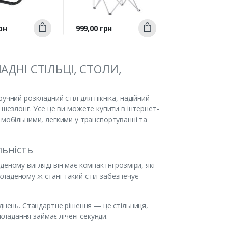
Швидкий
Швидкий
Ціна
рн
999,00 грн
Купити
Купити
ерегляд
перегляд
АДНІ СТІЛЬЦІ, СТОЛИ,
учний розкладний стіл для пікніка, надійний
 шезлонг. Усе це ви можете купити в інтернет-
 мобільними, легкими у транспортуванні та
льність
еному вигляді він має компактні розміри, які
ладеному ж стані такий стіл забезпечує
уднень. Стандартне рішення — це стільниця,
зкладання займає лічені секунди.