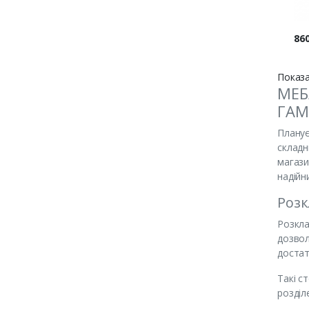
Цін
860
Показа
МЕБ
ГАМ
Планує
складн
магази
надійн
Розк
Розкла
дозвол
достат
Такі с
розділ