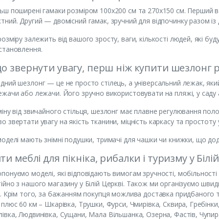
ьш поширені гамаки розміром 100х200 см та 270х150 см. Перший вар
тний. Другий — двомісний гамак, зручний для відпочинку разом і
розміру залежить від вашого зросту, ваги, кількості людей, які б
становлення.
о звернути увагу, перш ніж купити шезлонг 
дний шезлонг — це не просто стілець, а універсальний лежак, як
ежачи або лежачи. Його зручно використовувати на пляжі, у саду а
міну від звичайного стільця, шезлонг має плавне регулювання поло
о звертати увагу на якість тканини, міцність каркасу та простоту у
моделі мають знімні подушки, тримачі для чашки чи книжки, що до
ти меблі для пікніка, рибалки і туризму у Білі
понуємо моделі, які відповідають вимогам зручності, мобільності
ійно з нашого магазину у Білій Церкві. Також ми організуємо шв
і. Крім того, за бажанням покупця можлива доставка придбаного 
 плюс 60 км – Шкарівка, Трушки, Фурси, Чмирівка, Сквира, Гребінки
івка, Людвинівка, Сущани, Мала Вільшанка, Озерна, Фастів, Чупир