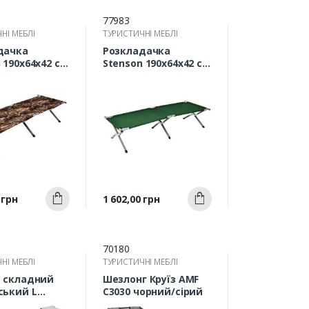
77983
НІ МЕБЛІ
ТУРИСТИЧНІ МЕБЛІ
дачка
Розкладачка
 190х64х42 см
Stenson 190х64х42 см
-1
MH-3087-2
Швидкий
Швидкий
Ціна
 грн
1 602,00 грн
Купити
Купити
ерегляд
перегляд
70180
НІ МЕБЛІ
ТУРИСТИЧНІ МЕБЛІ
ь складний
Шезлонг Круїз AMF
ський L
C3030 чорний/сірий
7см Stenson