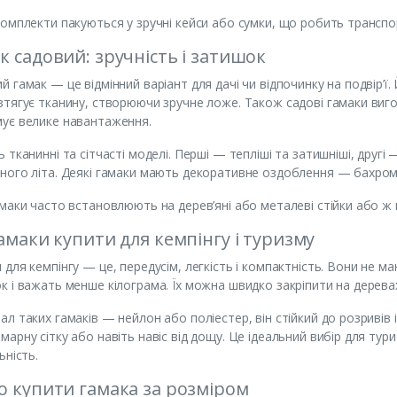
комплекти пакуються у зручні кейси або сумки, що робить трансп
к садовий: зручність і затишок
й гамак — це відмінний варіант для дачі чи відпочинку на подвір’ї
зтягує тканину, створюючи зручне ложе. Також садові гамаки виго
ує велике навантаження.
ь тканинні та сітчасті моделі. Перші — тепліші та затишніші, другі
ного літа. Деякі гамаки мають декоративне оздоблення — бахрому
амаки часто встановлюють на дерев’яні або металеві стійки або ж 
гамаки купити для кемпінгу і туризму
 для кемпінгу — це, передусім, легкість і компактність. Вони не 
к і важать менше кілограма. Їх можна швидко закріпити на дерева
ал таких гамаків — нейлон або поліестер, він стійкий до розривів 
марну сітку або навіть навіс від дощу. Це ідеальний вибір для турис
ьність.
о купити гамака за розміром