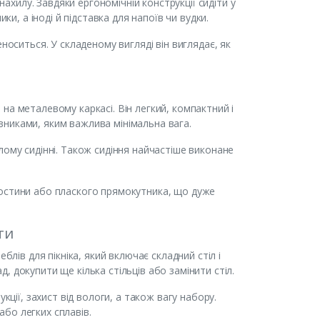
нахилу. Завдяки ергономічній конструкції сидіти у
ки, а іноді й підставка для напоїв чи вудки.
носиться. У складеному вигляді він виглядає, як
на металевому каркасі. Він легкий, компактний і
никами, яким важлива мінімальна вага.
лому сидінні. Також сидіння найчастіше виконане
ростини або плаского прямокутника, що дуже
ти
блів для пікніка, який включає складний стіл і
 докупити ще кілька стільців або замінити стіл.
кції, захист від вологи, а також вагу набору.
бо легких сплавів.