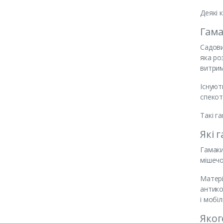
Деякі 
Гама
Садови
яка ро
витрим
Існуют
спекот
Такі г
Які 
Гамаки
мішечо
Матері
антико
і мобіл
Яког