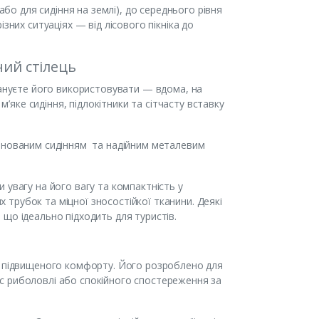
або для сидіння на землі), до середнього рівня
зних ситуаціях — від лісового пікніка до
ний стілець
лануєте його використовувати — вдома, на
м’яке сидіння, підлокітники та сітчасту вставку
мінованим сидінням та надійним металевим
 увагу на його вагу та компактність у
их трубок та міцної зносостійкої тканини. Деякі
що ідеально підходить для туристів.
ло підвищеного комфорту. Його розроблено для
с риболовлі або спокійного спостереження за