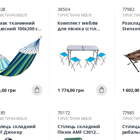
328
38504
77982
ИСТИЧНІ МЕБЛІ
ТУРИСТИЧНІ МЕБЛІ
ТУРИСТИЧ
мак тканинний
Комплект меблів
Розкла
двісний 100х200 см
для пікніка (стіл
Stenson
планкою
розкладний
MH-3087
120х60х70 см + 4
табуретки)
Швидкий
Швидкий
а
Ціна
Ціна
,00 грн
1 774,00 грн
1 602,00
Купити
Купити
перегляд
перегляд
п
185
70172
77985
ИСТИЧНІ МЕБЛІ
ТУРИСТИЧНІ МЕБЛІ
ТУРИСТИЧ
ілець складний
Стілець складний
Стілец
F Джокер
Пікнік AMF C3012
рибаль
чорний/темно-
32х26х3