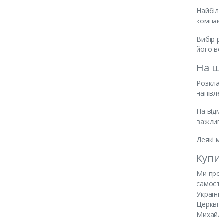
Найбіл
компак
Вибір 
його в
На щ
Розкла
напівл
На від
важлив
Деякі 
Купи
Ми про
самост
Україн
Церкві
Михайл