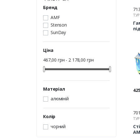
Бренд
71
ТУР
AMF
Га
Stenson
пі
SunDay
з 
Ціна
467,00 грн - 2 178,00 грн
Матеріал
Цін
425
алюміній
70
Колір
ТУР
чорний
Ст
AM