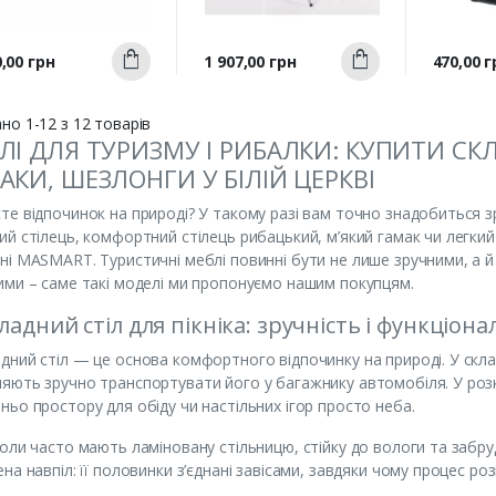
Швидкий
Швидкий
а
Ціна
Ціна
,00 грн
1 907,00 грн
470,00 г
Купити
Купити
перегляд
перегляд
п
но 1-12 з 12 товарів
ЛІ ДЛЯ ТУРИЗМУ І РИБАЛКИ: КУПИТИ СКЛ
АКИ, ШЕЗЛОНГИ У БІЛІЙ ЦЕРКВІ
те відпочинок на природі? У такому разі вам точно знадобиться зр
ий стілець, комфортний стілець рибацький, м’який гамак чи легкий
ні MASMART. Туристичні меблі повинні бути не лише зручними, а й
ими – саме такі моделі ми пропонуємо нашим покупцям.
ладний стіл для пікніка: зручність і функціона
дний стіл — це основа комфортного відпочинку на природі. У склад
яють зручно транспортувати його у багажнику автомобіля. У розк
ньо простору для обіду чи настільних ігор просто неба.
толи часто мають ламіновану стільницю, стійку до вологи та забр
ена навпіл: її половинки з’єднані завісами, завдяки чому процес ро