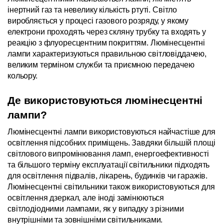
інертний газ та невелику кількість ртуті. Світло 
виробляється у процесі газового розряду, у якому 
електрони проходять через скляну трубку та входять у 
реакцію з флуоресцентним покриттям. Люмінесцентні 
лампи характеризуються правильною світловіддачею, 
великим терміном служби та приємною передачею 
кольору.
Де використовуються люмінесцентні 
лампи?
Люмінесцентні лампи використовуються найчастіше для 
освітлення підсобних приміщень. Завдяки більшій площі 
світлового випромінювання ламп, енергоефективності 
та більшого терміну експлуатації світильники підходять 
для освітлення підвалів, лікарень, будинків чи гаражів. 
Люмінесцентні світильники також використовуються для 
освітлення дзеркал, але іноді замінюються 
світлодіодними лампами, як у випадку з різними 
внутрішніми та зовнішніми світильниками.