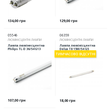
Ціна
Ціна
134,00 грн
129,00 грн
05546
06359
ЛЮМІНІСЦЕНТНІ ЛАМПИ
ЛЮМІНІСЦЕНТНІ ЛАМПИ
Лампа люмінесцентна
Лампа люмінісцентна
Philips TL-D 36/54 G13
Delux T8 15W/54 G5
ТИМЧАСОВО ВІДСУТНІ
Ціна
107,00 грн
Ціна
18,00 грн