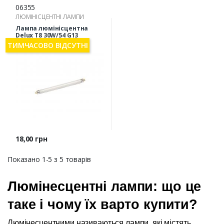
06355
ЛЮМІНІСЦЕНТНІ ЛАМПИ
Лампа люмінісцентна
Delux T8 30W/54 G13
ТИМЧАСОВО ВІДСУТНІ
Ціна
18,00 грн
Показано 1-5 з 5 товарів
Люмінесцентні лампи: що це 
таке і чому їх варто купити?
Люмінесцентними називаються лампи, які містять 