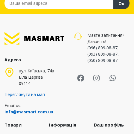
Ок
Маєте запитання?
Дзвоніть!
(096) 809-08-87
,
(093) 809-08-87
,
Адреса
(050) 809-08-87
Masmart Face
Masmart I
Masm
вул. Київська, 74а
Біла Церква
09114
Переглянути на мапі
Email us:
info@masmart.com.ua
Товари
Інформація
Ваш профіль