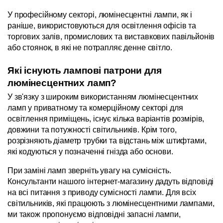
У професійному секторі, люмінесцентні лампи, як і 
раніше, використовуються для освітлення офісів та 
торгових залів, промислових та виставкових павільйонів 
або стоянок, в які не потрапляє денне світло.
Які існують лампові патрони для 
люмінесцентних ламп?
У зв'язку з широким використанням люмінесцентних 
ламп у приватному та комерційному секторі для 
освітлення приміщень, існує кілька варіантів розмірів, 
довжини та потужності світильників. Крім того, 
розрізняють діаметр трубки та відстань між штифтами, 
які кодуються у позначенні гнізда або основи.
При заміні ламп зверніть увагу на сумісність. 
Консультанти нашого інтернет-магазину дадуть відповіді 
на всі питання з приводу сумісності лампи. Для всіх 
світильників, які працюють з люмінесцентними лампами, 
ми також пропонуємо відповідні запасні лампи, 