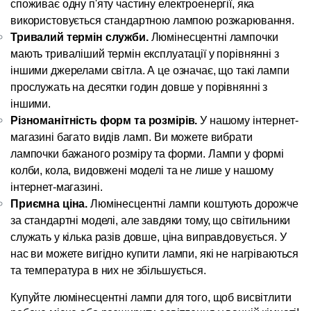
споживає одну п'яту частину електроенергії, яка 
використовується стандартною лампою розжарювання.
Тривалий термін служби.
 Люмінесцентні лампочки 
мають триваліший термін експлуатації у порівнянні з 
іншими джерелами світла. А це означає, що такі лампи 
прослужать на десятки годин довше у порівнянні з 
іншими.
Різноманітність форм та розмірів. 
У нашому інтернет-
магазині багато видів ламп. Ви можете вибрати 
лампочки бажаного розміру та форми. Лампи у формі 
колби, кола, видовжені моделі та не лише у нашому 
інтернет-магазині.
Приємна ціна.
 Люмінесцентні лампи коштують дорожче 
за стандартні моделі, але завдяки тому, що світильники 
служать у кілька разів довше, ціна виправдовується. У 
нас ви можете вигідно купити лампи, які не нагріваються 
та температура в них не збільшується.
Купуйте люмінесцентні лампи для того, щоб висвітлити 