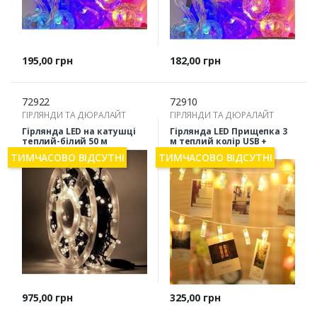
Ціна
Ціна
195,00 грн
182,00 грн
72922
72910
ГІРЛЯНДИ ТА ДЮРАЛАЙТ
ГІРЛЯНДИ ТА ДЮРАЛАЙТ
Гірлянда LED на катушці
Гірлянда LED Прищепка 3
теплий-білий 50 м
м теплий колір USB +
батарейки
ТИМЧАСОВО ВІДСУТНІ
ТИМЧАСОВО ВІДСУТНІ
Ціна
Ціна
975,00 грн
325,00 грн