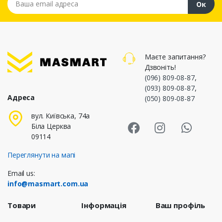
Ок
Маєте запитання?
Дзвоніть!
(096) 809-08-87
,
(093) 809-08-87
,
Адреса
(050) 809-08-87
Masmart Face
Masmart I
Masm
вул. Київська, 74а
Біла Церква
09114
Переглянути на мапі
Email us:
info@masmart.com.ua
Товари
Інформація
Ваш профіль