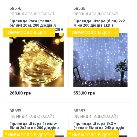
68576
58536
ГІРЛЯНДИ ТА ДЮРАЛАЙТ
ГІРЛЯНДИ ТА ДЮРАЛАЙТ
Гірлянда Роса (тепло-
Гірлянда Штора (біла) 2х2
білий) 20 м, 200 діодів, 8
м на 200 діодів LED з
режимів, електрична 220 V
пультом
ТИМЧАСОВО ВІДСУТНІ
ТИМЧАСОВО ВІДСУТНІ
Ціна
Ціна
268,00 грн
553,00 грн
58535
58537
ГІРЛЯНДИ ТА ДЮРАЛАЙТ
ГІРЛЯНДИ ТА ДЮРАЛАЙТ
Гірлянда Штора (тепло-
Гірлянда Штора 3х2 м
біла) 2х2 м на 200 діодів з
(тепло-біла) на 240 діодів
пультом
LED з пультом
ТИМЧАСОВО ВІДСУТНІ
ТИМЧАСОВО ВІДСУТНІ