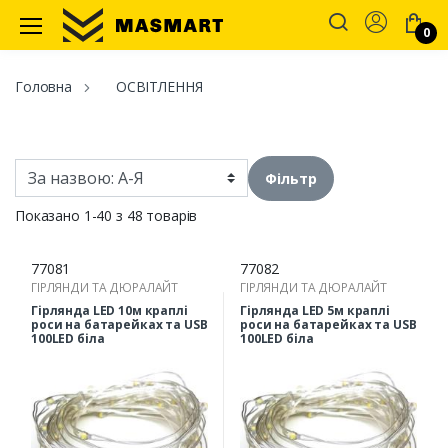
Account
0
Masmart
Головна
ОСВІТЛЕННЯ
Фільтр
Показано 1-40 з 48 товарів
77081
77082
ГІРЛЯНДИ ТА ДЮРАЛАЙТ
ГІРЛЯНДИ ТА ДЮРАЛАЙТ
Гірлянда LED 10м краплі
Гірлянда LED 5м краплі
роси на батарейках та USB
роси на батарейках та USB
100LED біла
100LED біла