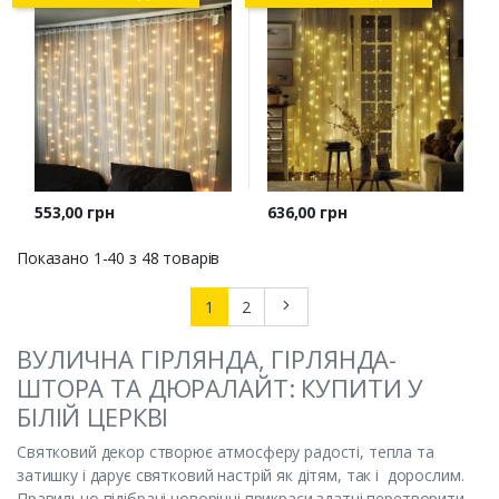
Ціна
Ціна
553,00 грн
636,00 грн
Показано 1-40 з 48 товарів
Далі
1
2
ВУЛИЧНА ГІРЛЯНДА, ГІРЛЯНДА-
ШТОРА ТА ДЮРАЛАЙТ: КУПИТИ У
БІЛІЙ ЦЕРКВІ
Святковий декор створює атмосферу радості, тепла та
затишку і дарує святковий настрій як дітям, так і дорослим.
Правильно підібрані новорічні прикраси здатні перетворити