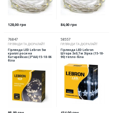
Ціна
Ціна
128,00 грн
84,00 грн
76847
58557
ГІРЛЯНДИ ТА ДЮРАЛАЙТ
ГІРЛЯНДИ ТА ДЮРАЛАЙТ
Гірлянда LED Lebron 5м
Гірлянда LED Lebron
краплі роси на
Штора 3x0,7 м Зірка (15-18-
батарейках (3*AA) 15-18-06
90) тепло-біла
біла
Ціна
Ціна
95,00 грн
434,00 грн