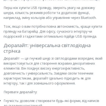
Перш ніж купити USB гірлянду, зверніть увагу на довжину
шнура, кількість режимів роботи та додаткові функції,
наприклад, зміну кольорів або управління через Bluetooth.
Тож, якщо о вам потрібна повна автономність, краще купити
гірлянду на батарейці. Для офісу, сучасного інтер’єру чи
подорожей з гаджетами оптимально підійде USB гірлянда.
Дюралайт: універсальна світлодіодна
стрічка
Дюралайт — це гнучкий шнур зі світлодіодами всередині, який
використовується для створення яскравих декоративних
елементів. Він поєднує високу енергоефективність,
довговічність і універсальність. Завдяки своїм технічним
характеристикам, дюралайт ідеально підходить як для
інтер'єру, так і для зовнішнього оформлення.
Переваги дюралайту:
Гнучкість: дозволяє створювати будь-які форми, від написів
до складних конструкцій.