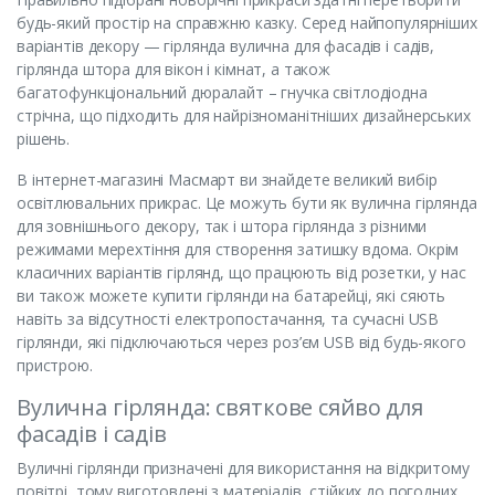
будь-який простір на справжню казку. Серед найпопулярніших
варіантів декору — гірлянда вулична для фасадів і садів,
гірлянда штора для вікон і кімнат, а також
багатофункціональний дюралайт – гнучка світлодіодна
стрічна, що підходить для найрізноманітніших дизайнерських
рішень.
В інтернет-магазині Масмарт ви знайдете великий вибір
освітлювальних прикрас. Це можуть бути як вулична гірлянда
для зовнішнього декору, так і штора гірлянда з різними
режимами мерехтіння для створення затишку вдома. Окрім
класичних варіантів гірлянд, що працюють від розетки, у нас
ви також можете купити гірлянди на батарейці, які сяють
навіть за відсутності електропостачання, та сучасні USB
гірлянди, які підключаються через роз’єм USB від будь-якого
пристрою.
Вулична гірлянда: святкове сяйво для
фасадів і садів
Вуличні гірлянди призначені для використання на відкритому
повітрі, тому виготовлені з матеріалів, стійких до погодних