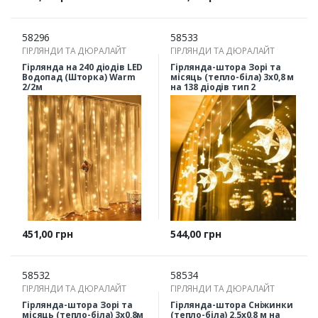
58296
58533
ГІРЛЯНДИ ТА ДЮРАЛАЙТ
ГІРЛЯНДИ ТА ДЮРАЛАЙТ
Гірлянда на 240 діодів LED
Гірлянда-штора Зорі та
Водопад (Шторка) Warm
місяць (тепло-біла) 3х0,8 м
2/2м
на 138 діодів тип 2
Ціна
Ціна
451,00 грн
544,00 грн
58532
58534
ГІРЛЯНДИ ТА ДЮРАЛАЙТ
ГІРЛЯНДИ ТА ДЮРАЛАЙТ
Гірлянда-штора Зорі та
Гірлянда-штора Сніжинки
місяць (тепло-біла) 3х0,8м
(тепло-біла) 2,5х0,8 м на