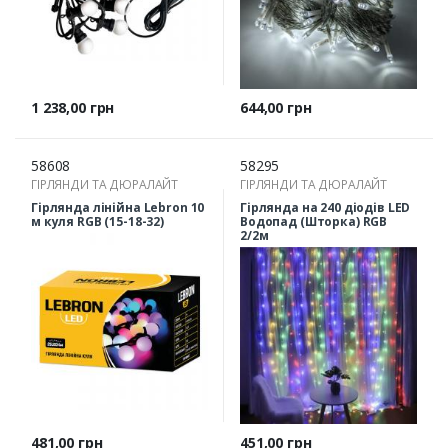
Ціна
Ціна
1 238,00 грн
644,00 грн
58608
58295
ГІРЛЯНДИ ТА ДЮРАЛАЙТ
ГІРЛЯНДИ ТА ДЮРАЛАЙТ
Гірлянда лінійна Lebron 10
Гірлянда на 240 діодів LED
м куля RGB (15-18-32)
Водопад (Шторка) RGB
2/2м
Ціна
Ціна
481,00 грн
451,00 грн