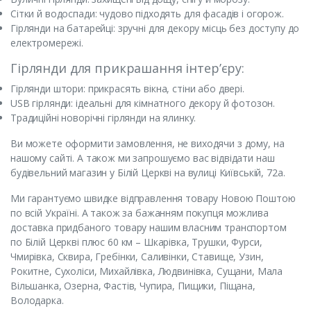
Сітки й водоспади: чудово підходять для фасадів і огорож.
Гірлянди на батарейці: зручні для декору місць без доступу до
електромережі.
Гірлянди для прикрашання інтер’єру:
Гірлянди штори: прикрасять вікна, стіни або двері.
USB гірлянди: ідеальні для кімнатного декору й фотозон.
Традиційні новорічні гірлянди на ялинку.
Ви можете оформити замовлення, не виходячи з дому, на
нашому сайті. А також ми запрошуємо вас відвідати наш
будівельний магазин у Білій Церкві на вулиці Київській, 72а.
Ми гарантуємо швидке відправлення товару Новою Поштою
по всій Україні. А також за бажанням покупця можлива
доставка придбаного товару нашим власним транспортом
по Білій Церкві плюс 60 км – Шкарівка, Трушки, Фурси,
Чмирівка, Сквира, Гребінки, Саливінки, Ставище, Узин,
Рокитне, Сухоліси, Михайлівка, Людвинівка, Сущани, Мала
Вільшанка, Озерна, Фастів, Чупира, Пищики, Піщана,
Володарка.