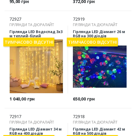
Ціна
Ціна
95,00 грн
372,00 грн
72927
72919
ГІРЛЯНДИ ТА ДЮРАЛАЙТ
ГІРЛЯНДИ ТА ДЮРАЛАЙТ
Гірлянда LED Водоспад 3х3
Гірлянда LED Діамант 26 м
м теплий-білий
RGB на 300 діодів
ТИМЧАСОВО ВІДСУТНІ
ТИМЧАСОВО ВІДСУТНІ
Ціна
Ціна
1 040,00 грн
650,00 грн
72917
72918
ГІРЛЯНДИ ТА ДЮРАЛАЙТ
ГІРЛЯНДИ ТА ДЮРАЛАЙТ
Гірлянда LED Діамант 34 м
Гірлянда LED Діамант 42 м
RGB на 400 діодів
RGB на 500 діодів