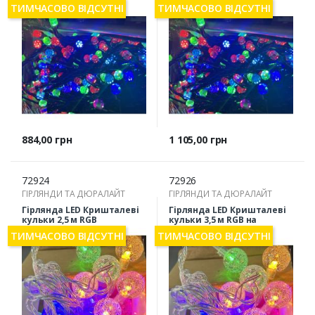
ТИМЧАСОВО ВІДСУТНІ
ТИМЧАСОВО ВІДСУТНІ
Ціна
Ціна
884,00 грн
1 105,00 грн
72924
72926
ГІРЛЯНДИ ТА ДЮРАЛАЙТ
ГІРЛЯНДИ ТА ДЮРАЛАЙТ
Гірлянда LED Кришталеві
Гірлянда LED Кришталеві
кульки 2,5 м RGB
кульки 3,5 м RGB на
батарейках
ТИМЧАСОВО ВІДСУТНІ
ТИМЧАСОВО ВІДСУТНІ