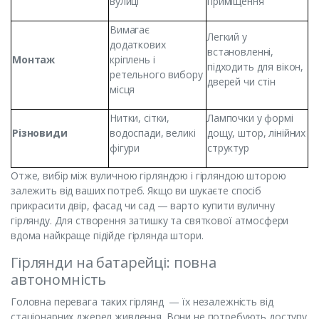
вулиці
приміщення
Вимагає
Легкий у
додаткових
встановленні,
Монтаж
кріплень і
підходить для вікон,
ретельного вибору
дверей чи стін
місця
Нитки, сітки,
Лампочки у формі
Різновиди
водоспади, великі
дощу, штор, лінійних
фігури
структур
Отже, вибір між вуличною гірляндою і гірляндою шторою
залежить від ваших потреб. Якщо ви шукаєте спосіб
прикрасити двір, фасад чи сад — варто купити вуличну
гірлянду. Для створення затишку та святкової атмосфери
вдома найкраще підійде гірлянда штори.
Гірлянди на батарейці: повна
автономність
Головна перевага таких гірлянд — їх незалежність від
стаціонарних джерел живлення. Вони не потребують доступу