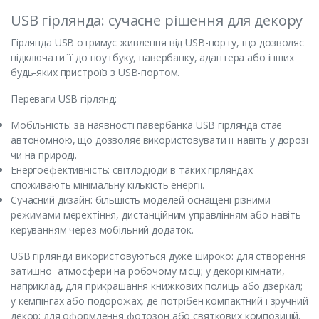
USB гірлянда: сучасне рішення для декору
Гірлянда USB отримує живлення від USB-порту, що дозволяє
підключати її до ноутбуку, павербанку, адаптера або інших
будь-яких пристроїв з USB-портом.
Переваги USB гірлянд:
Мобільність: за наявності павербанка USB гірлянда стає
автономною, що дозволяє використовувати її навіть у дорозі
чи на природі.
Енергоефективність: світлодіоди в таких гірляндах
споживають мінімальну кількість енергії.
Сучасний дизайн: більшість моделей оснащені різними
режимами мерехтіння, дистанційним управлінням або навіть
керуванням через мобільний додаток.
USB гірлянди використовуються дуже широко: для створення
затишної атмосфери на робочому місці; у декорі кімнати,
наприклад, для прикрашання книжкових полиць або дзеркал;
у кемпінгах або подорожах, де потрібен компактний і зручний
декор; для оформлення фотозон або святкових композицій.