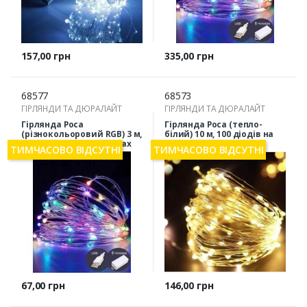
Ціна
Ціна
157,00 грн
335,00 грн
68577
68573
ГІРЛЯНДИ ТА ДЮРАЛАЙТ
ГІРЛЯНДИ ТА ДЮРАЛАЙТ
Гірлянда Роса
Гірлянда Роса (тепло-
(різнокольоровий RGB) 3 м,
білий) 10 м, 100 діодів на
30 діодів, на батарейках
батарейках
ТИМЧАСОВО ВІДСУТНІ
ТИМЧАСОВО ВІДСУТНІ
Ціна
Ціна
67,00 грн
146,00 грн