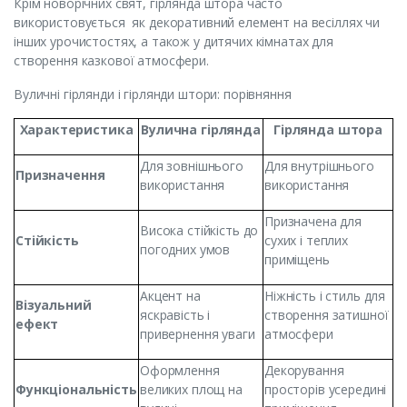
Крім новорічних свят, гірлянда штора часто
використовується як декоративний елемент на весіллях чи
інших урочистостях, а також у дитячих кімнатах для
створення казкової атмосфери.
Вуличні гірлянди і гірлянди штори: порівняння
Характеристика
Вулична гірлянда
Гірлянда штора
Для зовнішнього
Для внутрішнього
Призначення
використання
використання
Призначена для
Висока стійкість до
Стійкість
сухих і теплих
погодних умов
приміщень
Акцент на
Ніжність і стиль для
Візуальний
яскравість і
створення затишної
ефект
привернення уваги
атмосфери
Оформлення
Декорування
Функціональність
великих площ на
просторів усередині