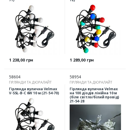
Ціна
Ціна
1 238,00 грн
1 289,00 грн
58604
58954
ГІРЛЯНДИ ТА ДЮРАЛАЙТ
ГІРЛЯНДИ ТА ДЮРАЛАЙТ
Гірлянда вулична Velmax
Гірлянда вулична Velmax
V-SSL-B-С 6W 10 м (21-54-70)
на 100 діодів лінійна 10 м
(біле світло/білий провід)
21-54-28