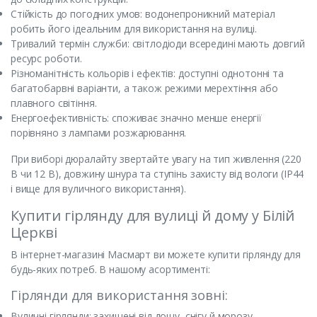
Стійкість до погодних умов: водонепроникний матеріал
робить його ідеальним для використання на вулиці.
Тривалий термін служби: світлодіоди всередині мають довгий
ресурс роботи.
Різноманітність кольорів і ефектів: доступні однотонні та
багатобарвні варіанти, а також режими мерехтіння або
плавного світіння.
Енергоефективність: споживає значно менше енергії
порівняно з лампами розжарювання.
При виборі дюралайту звертайте увагу на тип живлення (220
В чи 12 В), довжину шнура та ступінь захисту від вологи (IP44
і вище для вуличного використання).
Купити гірлянду для вулиці й дому у Білій
Церкві
В інтернет-магазині Масмарт ви можете купити гірлянду для
будь-яких потреб. В нашому асортименті:
Гірлянди для використання зовні:
Вуличні гірлянди: захищені від дощу, снігу й морозу.