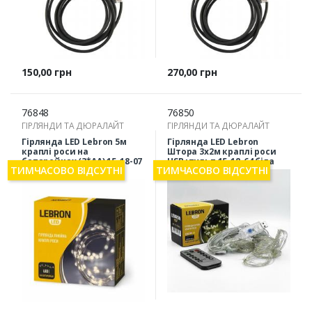
Ціна
Ціна
150,00 грн
270,00 грн
76848
76850
ГІРЛЯНДИ ТА ДЮРАЛАЙТ
ГІРЛЯНДИ ТА ДЮРАЛАЙТ
Гірлянда LED Lebron 5м
Гірлянда LED Lebron
краплі роси на
Штора 3х2м краплі роси
батарейках (3*AA) 15-18-07
USB+пульт 15-18-64 біла
ТИМЧАСОВО ВІДСУТНІ
ТИМЧАСОВО ВІДСУТНІ
жовта