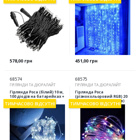
Ціна
Ціна
578,00 грн
451,00 грн
68574
68575
ГІРЛЯНДИ ТА ДЮРАЛАЙТ
ГІРЛЯНДИ ТА ДЮРАЛАЙТ
Гірлянда Роса (білий) 10 м,
Гірлянда Роса
100 діодів на батарейках +
(різнокольоровий RGB) 20
USB
м, 200 діодів (8 режимів)
ТИМЧАСОВО ВІДСУТНІ
ТИМЧАСОВО ВІДСУТНІ