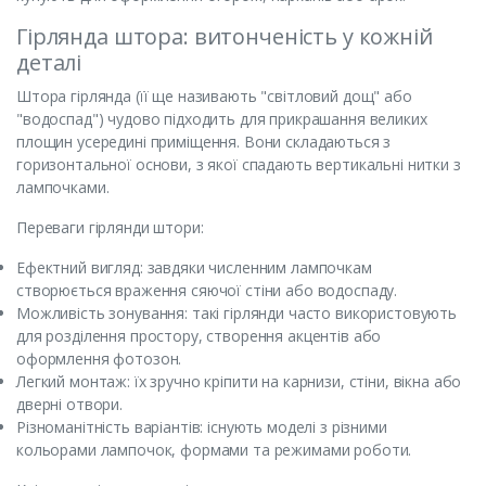
Гірлянда штора: витонченість у кожній
деталі
Штора гірлянда (її ще називають "світловий дощ" або
"водоспад") чудово підходить для прикрашання великих
площин усередині приміщення. Вони складаються з
горизонтальної основи, з якої спадають вертикальні нитки з
лампочками.
Переваги гірлянди штори:
Ефектний вигляд: завдяки численним лампочкам
створюється враження сяючої стіни або водоспаду.
Можливість зонування: такі гірлянди часто використовують
для розділення простору, створення акцентів або
оформлення фотозон.
Легкий монтаж: їх зручно кріпити на карнизи, стіни, вікна або
дверні отвори.
Різноманітність варіантів: існують моделі з різними
кольорами лампочок, формами та режимами роботи.