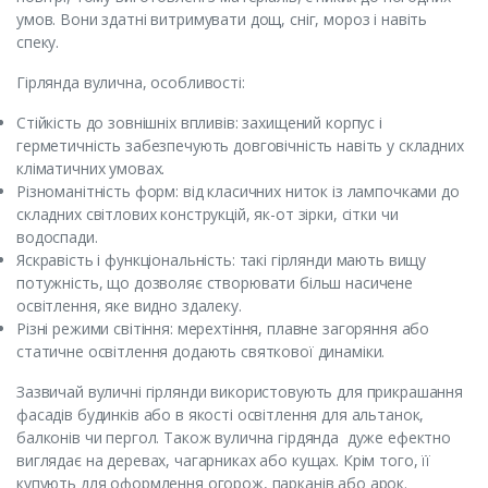
умов. Вони здатні витримувати дощ, сніг, мороз і навіть
спеку.
Гірлянда вулична, особливості:
Стійкість до зовнішніх впливів: захищений корпус і
герметичність забезпечують довговічність навіть у складних
кліматичних умовах.
Різноманітність форм: від класичних ниток із лампочками до
складних світлових конструкцій, як-от зірки, сітки чи
водоспади.
Яскравість і функціональність: такі гірлянди мають вищу
потужність, що дозволяє створювати більш насичене
освітлення, яке видно здалеку.
Різні режими світіння: мерехтіння, плавне загоряння або
статичне освітлення додають святкової динаміки.
Зазвичай вуличні гірлянди використовують для прикрашання
фасадів будинків або в якості освітлення для альтанок,
балконів чи пергол. Також вулична гірдянда дуже ефектно
виглядає на деревах, чагарниках або кущах. Крім того, її
купують для оформлення огорож, парканів або арок.