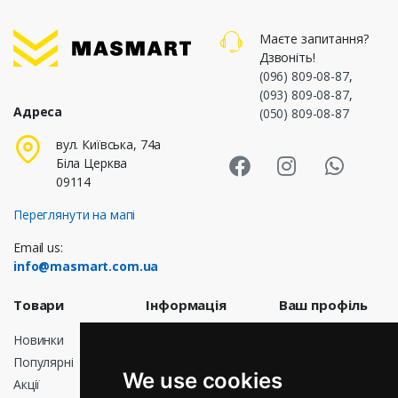
Маєте запитання?
Дзвоніть!
(096) 809-08-87
,
(093) 809-08-87
,
Адреса
(050) 809-08-87
Masmart Face
Masmart I
Masm
вул. Київська, 74а
Біла Церква
09114
Переглянути на мапі
Email us:
info@masmart.com.ua
Товари
Інформація
Ваш профіль
Новинки
Доставка
Особисті дані
Популярні
Договір
Замовлення
We use cookies
публічної
Акції
Кредитні