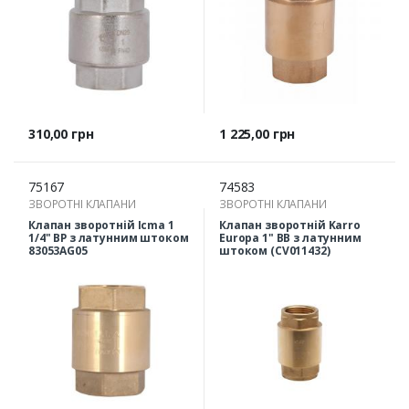
Ціна
Ціна
310,00 грн
1 225,00 грн
75167
74583
ЗВОРОТНІ КЛАПАНИ
ЗВОРОТНІ КЛАПАНИ
Клапан зворотній Icma 1
Клапан зворотній Karro
1/4" ВР з латунним штоком
Europa 1" ВВ з латунним
83053AG05
штоком (CV011432)