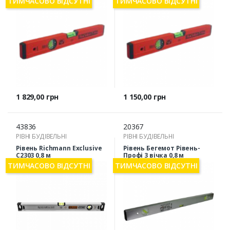
ТИМЧАСОВО ВІДСУТНІ
ТИМЧАСОВО ВІДСУТНІ
Ціна
Ціна
1 829,00 грн
1 150,00 грн
43836
20367
РІВНІ БУДІВЕЛЬНІ
РІВНІ БУДІВЕЛЬНІ
Рівень Richmann Exclusive
Рівень Бегемот Рівень-
C2303 0,8 м
Профі 3 вічка 0,8 м
ТИМЧАСОВО ВІДСУТНІ
ТИМЧАСОВО ВІДСУТНІ