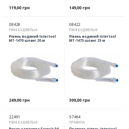
Ціна
Ціна
119,00 грн
149,00 грн
08428
08422
РІВНІ БУДІВЕЛЬНІ
РІВНІ БУДІВЕЛЬНІ
Рівень водяний Intertool
Рівень водяний Intertool
MT-1470 шланг 20 м
MT-1475 шланг 25 м
Ціна
Ціна
249,00 грн
300,00 грн
22491
57464
РІВНІ БУДІВЕЛЬНІ
ПРАВИЛА
Висок каменяра Favorit 04-
Правило-рівень Intertool