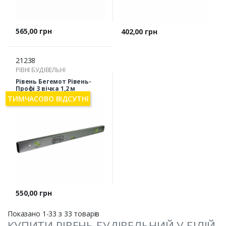
Ціна
565,00 грн
Ціна
402,00 грн
21238
РІВНІ БУДІВЕЛЬНІ
Рівень Бегемот Рівень-
Профі 3 вічка 1,2 м
ТИМЧАСОВО ВІДСУТНІ
Ціна
550,00 грн
Показано 1-33 з 33 товарів
КУПИТИ РІВЕНЬ БУДІВЕЛЬНИЙ У БІЛІЙ