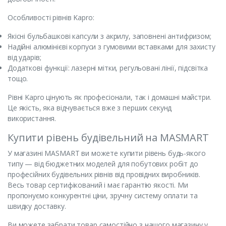
Особливості рівнів Kapro:
Якісні бульбашкові капсули з акрилу, заповнені антифризом;
Надійні алюмінієві корпуси з гумовими вставками для захисту
від ударів;
Додаткові функції: лазерні мітки, регульовані лінії, підсвітка
тощо.
Рівні Kapro цінують як професіонали, так і домашні майстри.
Це якість, яка відчувається вже з перших секунд
використання.
Купити рівень будівельний на MASMART
У магазині MASMART ви можете купити рівень будь-якого
типу — від бюджетних моделей для побутових робіт до
професійних будівельних рівнів від провідних виробників.
Весь товар сертифікований і має гарантію якості. Ми
пропонуємо конкурентні ціни, зручну систему оплати та
швидку доставку.
Ви можете забрати товар самостійно з нашого магазину у