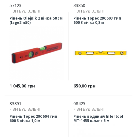
57123
33850
РІВНІ БУДІВЕЛЬНІ
РІВНІ БУДІВЕЛЬНІ
Рівень Olejnik 2 вічка 50 см
Рівень Topex 29C603 тип
(lage2m50)
600 3 вічка 0,8 м
Ціна
Ціна
1 045,00 грн
650,00 грн
33851
08425
РІВНІ БУДІВЕЛЬНІ
РІВНІ БУДІВЕЛЬНІ
Рівень Topex 29C604 тип
Рівень водяний Intertool
600 3 вічка 1,0 м
MT-1455 шланг 5 м