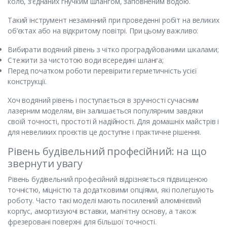
колб, з’єднаних гнучким шлангом, заповненим водою.
Такий інструмент незамінний при проведенні робіт на великих
об’єктах або на відкритому повітрі. При цьому важливо:
Вибирати водяний рівень з чітко проградуйованими шкалами;
Стежити за чистотою води всередині шланга;
Перед початком роботи перевірити герметичність усієї
конструкції.
Хоч водяний рівень і поступається в зручності сучасним
лазерним моделям, він залишається популярним завдяки
своїй точності, простоті й надійності. Для домашніх майстрів і
для невеликих проєктів це доступне і практичне рішення.
Рівень будівельний професійний: на що
звернути увагу
Рівень будівельний професійний відрізняється підвищеною
точністю, міцністю та додатковими опціями, які полегшують
роботу. Часто такі моделі мають посилений алюмінієвий
корпус, амортизуючі вставки, магнітну основу, а також
фрезеровані поверхні для більшої точності.