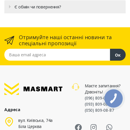
Є обмін чи повернення?
Отримуйте наші останні новини та
спеціальні пропозиції
Ваша email адреса
Ок
Маєте запитання?
Дзвоніть!
(096) 809-08-87
,
(093) 809-08-87
,
Адреса
(050) 809-08-87
Masmart Face
Masmart I
Masm
вул. Київська, 74а
Біла Церква