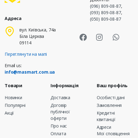
(096) 809-08-87
,
(093) 809-08-87
,
Адреса
(050) 809-08-87
Masmart Face
Masmart I
Masm
вул. Київська, 74а
Біла Церква
09114
Переглянути на мапі
Email us:
info@masmart.com.ua
Товари
Інформація
Ваш профіль
Новинки
Доставка
Особисті дані
Популярні
Договір
Замовлення
публічної
Акції
Кредитні
оферти
квитанції
Про нас
Адреси
Оплата
Мої сповіщення