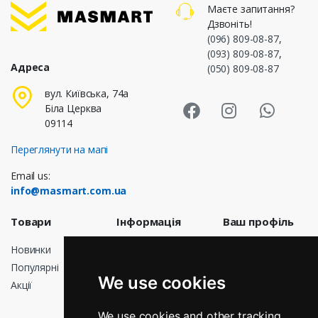
Маєте запитання?
Дзвоніть!
(096) 809-08-87
,
(093) 809-08-87
,
Адреса
(050) 809-08-87
Masmart Face
Masmart I
Masm
вул. Київська, 74а
Біла Церква
09114
Переглянути на мапі
Email us:
info@masmart.com.ua
Товари
Інформація
Ваш профіль
Новинки
Доставка
Особисті дані
Популярні
Договір
Замовлення
We use cookies
публічної
Акції
Кредитні
оферти
квитанції
Про нас
We use cookies and other tracking
Адреси