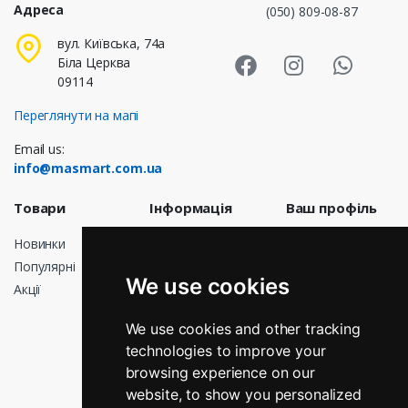
Адреса
(050) 809-08-87
Masmart Face
Masmart I
Masm
вул. Київська, 74а
Біла Церква
09114
Переглянути на мапі
Email us:
info@masmart.com.ua
Товари
Інформація
Ваш профіль
Новинки
Доставка
Особисті дані
Популярні
Договір
Замовлення
We use cookies
публічної
Акції
Кредитні
оферти
квитанції
Про нас
We use cookies and other tracking
Адреси
technologies to improve your
Оплата
Мої сповіщення
browsing experience on our
Повернення і
обмін
website, to show you personalized