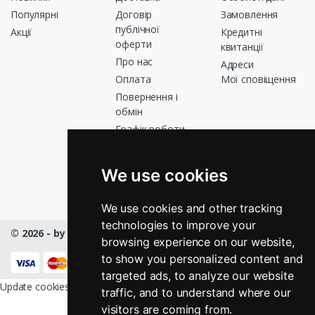
Популярні
Договір
Замовлення
публічної
Акції
Кредитні
оферти
квитанції
Про нас
Адреси
Оплата
Мої сповіщення
Повернення і
обмін
Графік роботи
Зв’яжіться з
нами
We use cookies
Магазини
We use cookies and other tracking
technologies to improve your
© 2026 - by Masmart™
- All rights Reserved
browsing experience on our website,
КНОПКА
ЗВ'ЯЗКУ
to show you personalized content and
targeted ads, to analyze our website
Update cookies preferences
traffic, and to understand where our
visitors are coming from.