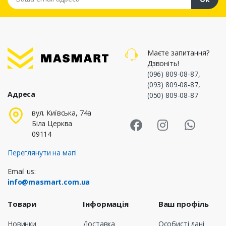
Маєте запитання?
Дзвоніть!
(096) 809-08-87
,
(093) 809-08-87
,
Адреса
(050) 809-08-87
Masmart Face
Masmart I
Masm
вул. Київська, 74а
Біла Церква
09114
Переглянути на мапі
Email us:
info@masmart.com.ua
Товари
Інформація
Ваш профіль
Новинки
Доставка
Особисті дані