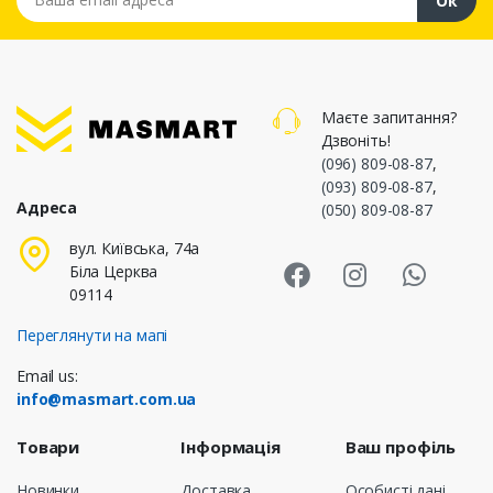
Ок
Маєте запитання?
Дзвоніть!
(096) 809-08-87
,
(093) 809-08-87
,
Адреса
(050) 809-08-87
Masmart Face
Masmart I
Masm
вул. Київська, 74а
Біла Церква
09114
Переглянути на мапі
Email us:
info@masmart.com.ua
Товари
Інформація
Ваш профіль
Новинки
Доставка
Особисті дані