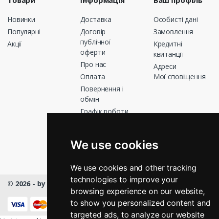
Новинки
Доставка
Особисті дані
Популярні
Договір
Замовлення
публічної
Акції
Кредитні
оферти
квитанції
Про нас
Адреси
Оплата
Мої сповіщення
Повернення і
обмін
Графік роботи
Зв’яжіться з
нами
We use cookies
Магазини
We use cookies and other tracking
technologies to improve your
© 2026 - by Masmart™
- All rights Reserved
browsing experience on our website,
КНОПКА
ЗВ'ЯЗКУ
to show you personalized content and
targeted ads, to analyze our website