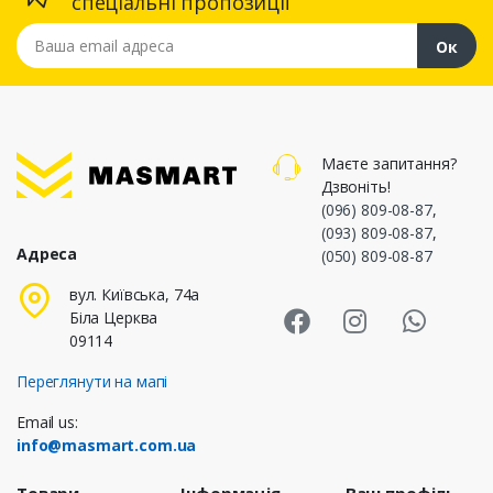
спеціальні пропозиції
Ваша email адреса
Ок
Маєте запитання?
Дзвоніть!
(096) 809-08-87
,
(093) 809-08-87
,
Адреса
(050) 809-08-87
Masmart Face
Masmart I
Masm
вул. Київська, 74а
Біла Церква
09114
Переглянути на мапі
Email us:
info@masmart.com.ua
Товари
Інформація
Ваш профіль