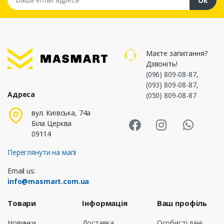
Ок
Маєте запитання?
Дзвоніть!
(096) 809-08-87
,
(093) 809-08-87
,
Адреса
(050) 809-08-87
Masmart Face
Masmart I
Masm
вул. Київська, 74а
Біла Церква
09114
Переглянути на мапі
Email us:
info@masmart.com.ua
Товари
Інформація
Ваш профіль
Новинки
Доставка
Особисті дані