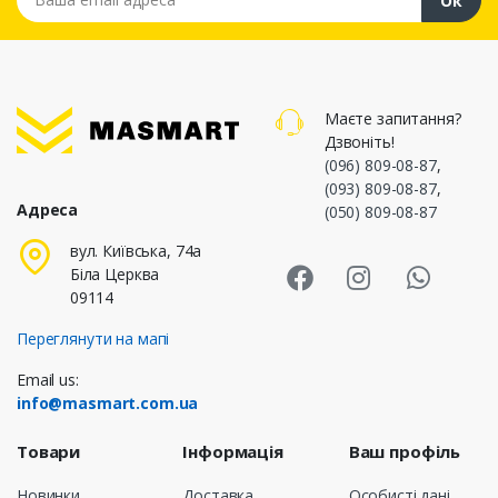
Ок
Маєте запитання?
Дзвоніть!
(096) 809-08-87
,
(093) 809-08-87
,
Адреса
(050) 809-08-87
Masmart Face
Masmart I
Masm
вул. Київська, 74а
Біла Церква
09114
Переглянути на мапі
Email us:
info@masmart.com.ua
Товари
Інформація
Ваш профіль
Новинки
Доставка
Особисті дані