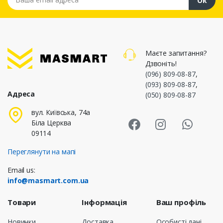
Ок
Маєте запитання?
Дзвоніть!
(096) 809-08-87
,
(093) 809-08-87
,
Адреса
(050) 809-08-87
Masmart Face
Masmart I
Masm
вул. Київська, 74а
Біла Церква
09114
Переглянути на мапі
Email us:
info@masmart.com.ua
Товари
Інформація
Ваш профіль
Новинки
Доставка
Особисті дані