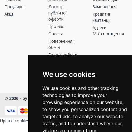
Популярні
Договір
Замовлення
публічної
Акції
Кредитні
оферти
квитанції
Про нас
Адреси
Оплата
Мої сповіщення
Повернення і
обмін
Графік роботи
Зв’яжіться з
нами
We use cookies
Магазини
We use cookies and other tracking
technologies to improve your
© 2026 - by Masmart™
- All rights Reserved
browsing experience on our website,
КНОПКА
ЗВ'ЯЗКУ
to show you personalized content and
targeted ads, to analyze our website
Update cookies preferences
traffic, and to understand where our
visitors are coming from.