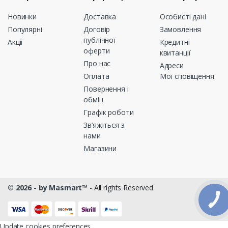
Новинки
Доставка
Особисті дані
Популярні
Договір
Замовлення
публічної
Акції
Кредитні
оферти
квитанції
Про нас
Адреси
Оплата
Мої сповіщення
Повернення і
обмін
Графік роботи
Зв’яжіться з
нами
Магазини
© 2026 - by Masmart™
- All rights Reserved
КНОПКА
ЗВ'ЯЗКУ
Update cookies preferences