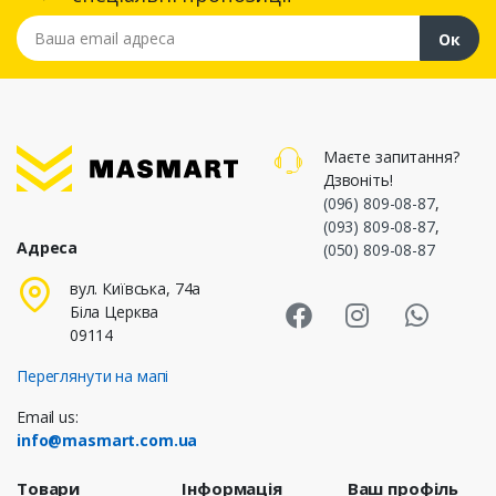
Ваша email адреса
Ок
Маєте запитання?
Дзвоніть!
(096) 809-08-87
,
(093) 809-08-87
,
Адреса
(050) 809-08-87
Masmart Face
Masmart I
Masm
вул. Київська, 74а
Біла Церква
09114
Переглянути на мапі
Email us:
info@masmart.com.ua
Товари
Інформація
Ваш профіль