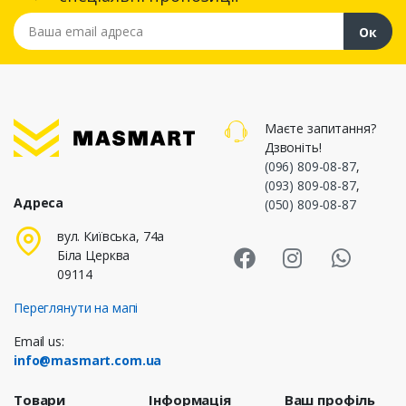
Ваша email адреса
Ок
Маєте запитання?
Дзвоніть!
(096) 809-08-87
,
(093) 809-08-87
,
Адреса
(050) 809-08-87
Masmart Face
Masmart I
Masm
вул. Київська, 74а
Біла Церква
09114
Переглянути на мапі
Email us:
info@masmart.com.ua
Товари
Інформація
Ваш профіль