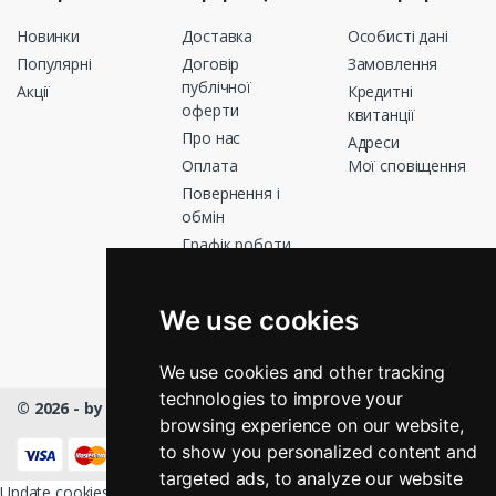
Новинки
Доставка
Особисті дані
Популярні
Договір
Замовлення
публічної
Акції
Кредитні
оферти
квитанції
Про нас
Адреси
Оплата
Мої сповіщення
Повернення і
обмін
Графік роботи
Зв’яжіться з
нами
We use cookies
Магазини
We use cookies and other tracking
technologies to improve your
© 2026 - by Masmart™
- All rights Reserved
browsing experience on our website,
КНОПКА
ЗВ'ЯЗКУ
to show you personalized content and
targeted ads, to analyze our website
Update cookies preferences