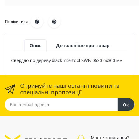
Поділитися
Опис
Детальніше про товар
Свердло по дереву black Intertool SWВ-0630 6х300 мм
Отримуйте наші останні новини та
спеціальні пропозиції
Ваша email адреса
Ок
Маєте запитання?