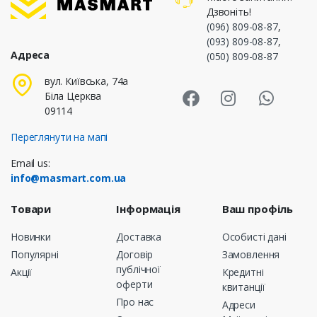
Дзвоніть!
(096) 809-08-87
,
(093) 809-08-87
,
Адреса
(050) 809-08-87
Masmart Face
Masmart I
Masm
вул. Київська, 74а
Біла Церква
09114
Переглянути на мапі
Email us:
info@masmart.com.ua
Товари
Інформація
Ваш профіль
Новинки
Доставка
Особисті дані
Популярні
Договір
Замовлення
публічної
Акції
Кредитні
оферти
квитанції
Про нас
Адреси