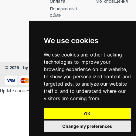
Оплата
Мої сповіщення
Повернення і
обмін
Графік роботи
Зв’яжіться з
нами
We use cookies
Магазини
We use cookies and other tracking
technologies to improve your
© 2026 - by Masmart™
- All rights Reserved
browsing experience on our website,
to show you personalized content and
КНОПКА
ЗВ'ЯЗКУ
targeted ads, to analyze our website
Update cookies preferences
traffic, and to understand where our
visitors are coming from.
OK
Change my preferences