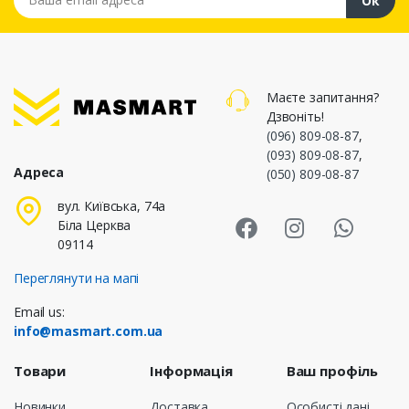
Ок
Маєте запитання?
Дзвоніть!
(096) 809-08-87
,
(093) 809-08-87
,
Адреса
(050) 809-08-87
Masmart Face
Masmart I
Masm
вул. Київська, 74а
Біла Церква
09114
Переглянути на мапі
Email us:
info@masmart.com.ua
Товари
Інформація
Ваш профіль
Новинки
Доставка
Особисті дані