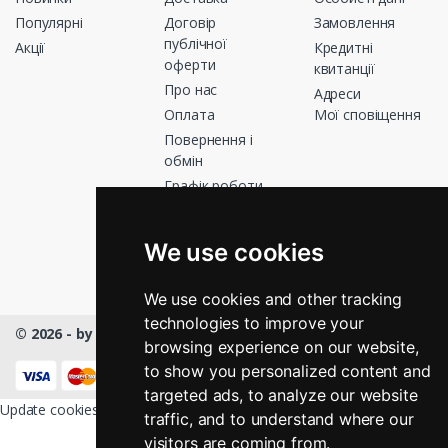
Популярні
Договір
Замовлення
публічної
Акції
Кредитні
оферти
квитанції
Про нас
Адреси
Оплата
Мої сповіщення
Повернення і
обмін
Графік роботи
Зв’яжіться з
нами
We use cookies
Магазини
We use cookies and other tracking
technologies to improve your
© 2026 - by Masmart™
- All rights Reserved
browsing experience on our website,
КНОПКА
ЗВ'ЯЗКУ
to show you personalized content and
targeted ads, to analyze our website
Update cookies preferences
traffic, and to understand where our
visitors are coming from.