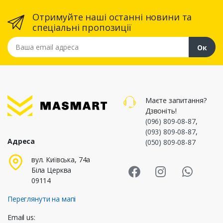
Отримуйте наші останні новини та
спеціальні пропозиції
Ваша email адреса
Ок
Маєте запитання?
Дзвоніть!
(096) 809-08-87
,
(093) 809-08-87
,
Адреса
(050) 809-08-87
Masmart Face
Masmart I
Masm
вул. Київська, 74а
Біла Церква
09114
Переглянути на мапі
Email us: