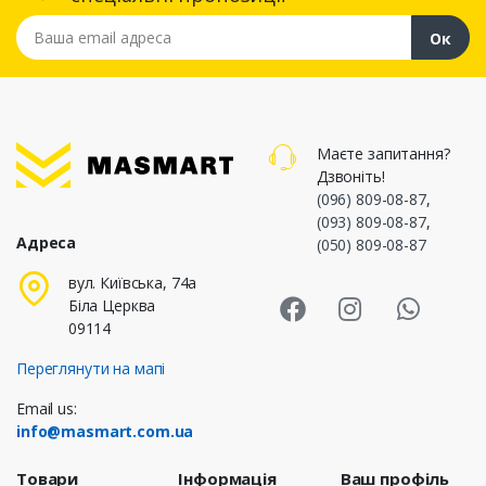
Ваша email адреса
Ок
Маєте запитання?
Дзвоніть!
(096) 809-08-87
,
(093) 809-08-87
,
Адреса
(050) 809-08-87
Masmart Face
Masmart I
Masm
вул. Київська, 74а
Біла Церква
09114
Переглянути на мапі
Email us:
info@masmart.com.ua
Товари
Інформація
Ваш профіль