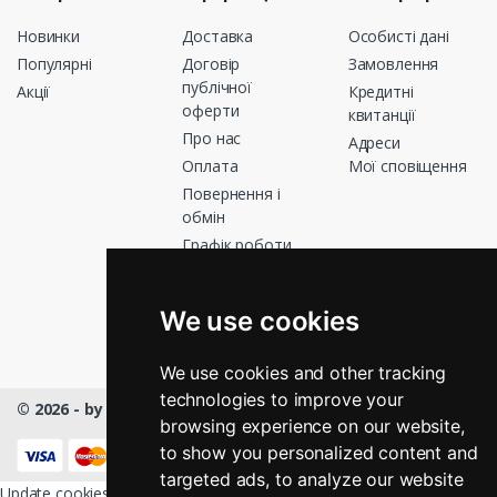
Новинки
Доставка
Особисті дані
Популярні
Договір
Замовлення
публічної
Акції
Кредитні
оферти
квитанції
Про нас
Адреси
Оплата
Мої сповіщення
Повернення і
обмін
Графік роботи
Зв’яжіться з
нами
We use cookies
Магазини
We use cookies and other tracking
technologies to improve your
© 2026 - by Masmart™
- All rights Reserved
browsing experience on our website,
КНОПКА
ЗВ'ЯЗКУ
to show you personalized content and
targeted ads, to analyze our website
Update cookies preferences