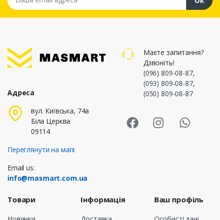
Ок
Маєте запитання?
Дзвоніть!
(096) 809-08-87
,
(093) 809-08-87
,
Адреса
(050) 809-08-87
Masmart Face
Masmart I
Masm
вул. Київська, 74а
Біла Церква
09114
Переглянути на мапі
Email us:
info@masmart.com.ua
Товари
Інформація
Ваш профіль
Новинки
Доставка
Особисті дані