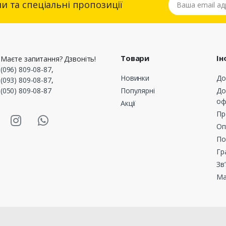
и та спеціальні пропозиції
Товари
Ін
Маєте запитання? Дзвоніть!
(096) 809-08-87
,
Новинки
До
(093) 809-08-87
,
(050) 809-08-87
Популярні
До
оф
Акції
asmart Facebook
Masmart Instagram
Masmart Whatsapp
Пр
Оп
По
Гр
Зв
Ма