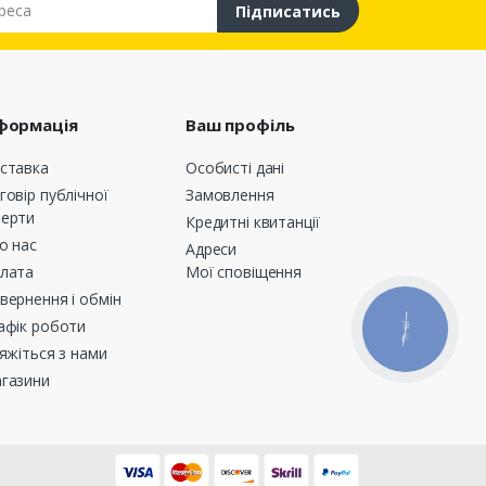
Підписатись
формація
Ваш профіль
ставка
Особисті дані
говір публічної
Замовлення
ерти
Кредитні квитанції
о нас
Адреси
лата
Мої сповіщення
вернення і обмін
афік роботи
КНОПКА
ЗВ'ЯЗКУ
’яжіться з нами
газини