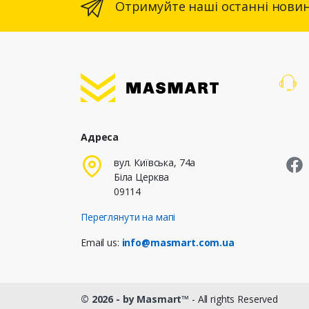
Отримуйте наші останні новин
Адреса
M
вул. Київська, 74а
Біла Церква
09114
Переглянути на мапі
Email us:
info@masmart.com.ua
© 2026 - by Masmart™
- All rights Reserved