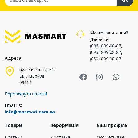
Ок
Маєте запитання?
Дзвоніть!
(096) 809-08-87
,
(093) 809-08-87
,
Адреса
(050) 809-08-87
Masmart Face
Masmart I
Masm
вул. Київська, 74а
Біла Церква
09114
Переглянути на мапі
Email us:
info@masmart.com.ua
Товари
Інформація
Ваш профіль
Новинки
Доставка
Особисті дані