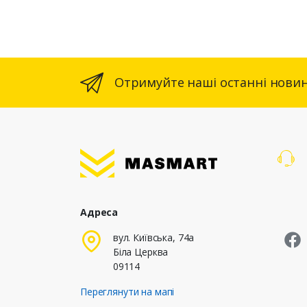
Отримуйте наші останні новин
Адреса
M
вул. Київська, 74а
Біла Церква
09114
Переглянути на мапі