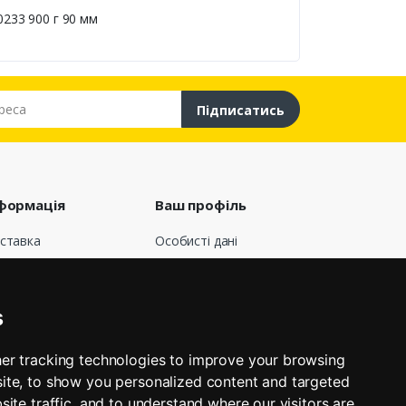
0233 900 г 90 мм
са
Підписатись
формація
Ваш профіль
ставка
Особисті дані
говір публічної
Замовлення
ерти
Кредитні квитанції
о нас
Адреси
s
лата
Мої сповіщення
вернення і обмін
er tracking technologies to improve your browsing
КНОПКА
афік роботи
ЗВ'ЯЗКУ
ite, to show you personalized content and targeted
’яжіться з нами
site traffic, and to understand where our visitors are