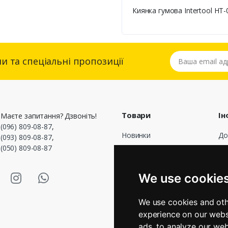
Киянка гумова Intertool HT-
Ваша email адре
и та спеціальні пропозиції
Товари
Ін
Маєте запитання? Дзвоніть!
(096) 809-08-87
,
Новинки
До
(093) 809-08-87
,
(050) 809-08-87
Популярні
До
оф
Акції
asmart Facebook
Masmart Instagram
Masmart Whatsapp
Пр
We use cookie
Оп
По
We use cookies and oth
Гр
experience on our webs
Зв
ads, to analyze our web