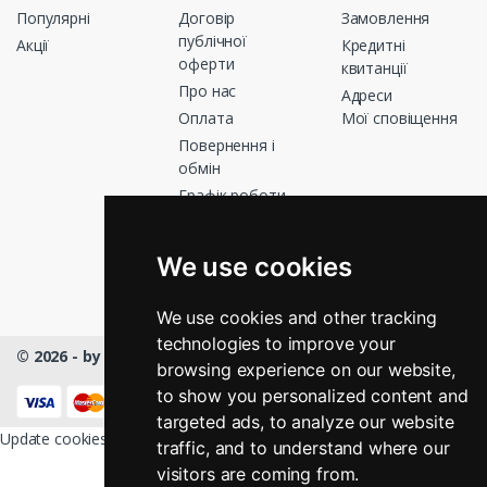
Популярні
Договір
Замовлення
публічної
Акції
Кредитні
оферти
квитанції
Про нас
Адреси
Оплата
Мої сповіщення
Повернення і
обмін
Графік роботи
Зв’яжіться з
нами
We use cookies
Магазини
We use cookies and other tracking
technologies to improve your
© 2026 - by Masmart™
- All rights Reserved
browsing experience on our website,
КНОПКА
ЗВ'ЯЗКУ
to show you personalized content and
targeted ads, to analyze our website
Update cookies preferences
traffic, and to understand where our
visitors are coming from.