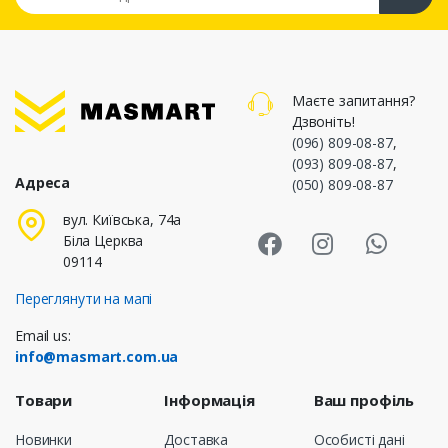
Маєте запитання?
Дзвоніть!
(096) 809-08-87
,
(093) 809-08-87
,
Адреса
(050) 809-08-87
Masmart Face
Masmart I
Masm
вул. Київська, 74а
Біла Церква
09114
Переглянути на мапі
Email us:
info@masmart.com.ua
Товари
Інформація
Ваш профіль
Новинки
Доставка
Особисті дані